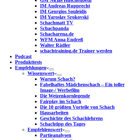
GM Niclas Huschenbeth
IM Andreas Rupprecht
IM Georgios Souleidis
IM Yaroslav Srokovski
Schachmatt TV
Schachpanda
Schacharena.de
WFM Anna Endreß
Walter Rädler
schachtraining.de Trainer werden
Podcast
Produkttests
Empfehlungen
Wissenswert
Warum Schach?
Fabelhaftes Mädchenschach – Ein toller
Image-/ Werbefilm
Die Weizenkornlegende
Fairplay im Schach
Die 10 größten Vorteile von Schach‎
Hausarbeiten
Geschichte des Schachlehrens
Schachtipp des Tages
Empfehlenswert
Partieanalysen