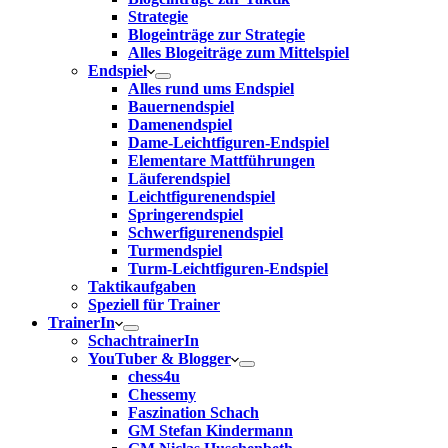
Strategie
Blogeinträge zur Strategie
Alles Blogeiträge zum Mittelspiel
Endspiel
Alles rund ums Endspiel
Bauernendspiel
Damenendspiel
Dame-Leichtfiguren-Endspiel
Elementare Mattführungen
Läuferendspiel
Leichtfigurenendspiel
Springerendspiel
Schwerfigurenendspiel
Turmendspiel
Turm-Leichtfiguren-Endspiel
Taktikaufgaben
Speziell für Trainer
TrainerIn
SchachtrainerIn
YouTuber & Blogger
chess4u
Chessemy
Faszination Schach
GM Stefan Kindermann