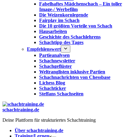
Fabelhaftes Mädchenschach – Ein toller
Image-/ Werbefilm
Die Weizenkornlegende
Fairplay im Schach
Die 10 größten Vorteile von Schach‎
Hausarbeiten
Geschichte des Schachlehrens
Schachtipp des Tages
Empfehlenswert
Partieanalysen
Schachnewsletter
Schachgeflüster
Weltranglisten inklusive Partien
Schachnachrichten von Chessbase
Lichess Blog
Schachticker
Steffans Schachseiten
schachtraining.de
Deine Plattform für strukturiertes Schachtraining
Über schachtraining.de
Training/Lernen