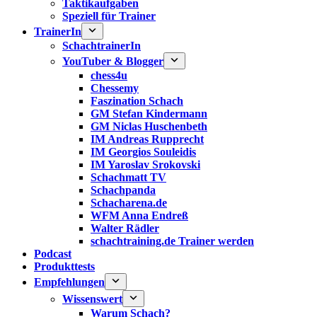
Taktikaufgaben
Speziell für Trainer
TrainerIn
SchachtrainerIn
YouTuber & Blogger
chess4u
Chessemy
Faszination Schach
GM Stefan Kindermann
GM Niclas Huschenbeth
IM Andreas Rupprecht
IM Georgios Souleidis
IM Yaroslav Srokovski
Schachmatt TV
Schachpanda
Schacharena.de
WFM Anna Endreß
Walter Rädler
schachtraining.de Trainer werden
Podcast
Produkttests
Empfehlungen
Wissenswert
Warum Schach?