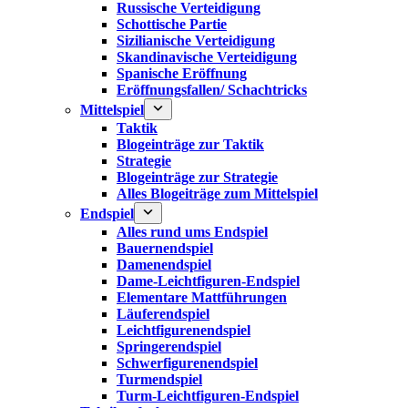
Russische Verteidigung
Schottische Partie
Sizilianische Verteidigung
Skandinavische Verteidigung
Spanische Eröffnung
Eröffnungsfallen/ Schachtricks
Mittelspiel
Taktik
Blogeinträge zur Taktik
Strategie
Blogeinträge zur Strategie
Alles Blogeiträge zum Mittelspiel
Endspiel
Alles rund ums Endspiel
Bauernendspiel
Damenendspiel
Dame-Leichtfiguren-Endspiel
Elementare Mattführungen
Läuferendspiel
Leichtfigurenendspiel
Springerendspiel
Schwerfigurenendspiel
Turmendspiel
Turm-Leichtfiguren-Endspiel