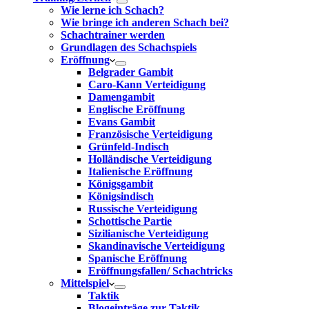
Wie lerne ich Schach?
Wie bringe ich anderen Schach bei?
Schachtrainer werden
Grundlagen des Schachspiels
Eröffnung
Belgrader Gambit
Caro-Kann Verteidigung
Damengambit
Englische Eröffnung
Evans Gambit
Französische Verteidigung
Grünfeld-Indisch
Holländische Verteidigung
Italienische Eröffnung
Königsgambit
Königsindisch
Russische Verteidigung
Schottische Partie
Sizilianische Verteidigung
Skandinavische Verteidigung
Spanische Eröffnung
Eröffnungsfallen/ Schachtricks
Mittelspiel
Taktik
Blogeinträge zur Taktik