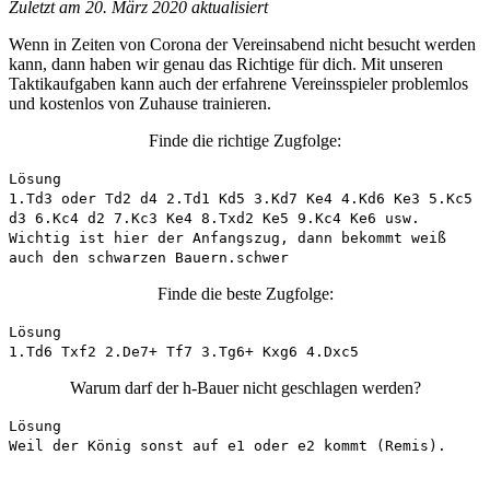
Zuletzt am 20. März 2020 aktualisiert
Wenn in Zeiten von Corona der Vereinsabend nicht besucht werden
kann, dann haben wir genau das
Richtige
für dich. Mit unseren
Taktikaufgaben kann auch der erfahrene Vereinsspieler problemlos
und kostenlos von Zuhause
trainieren
.
Finde die richtige Zugfolge:
Lösung
1.Td3 oder Td2 d4 2.Td1 Kd5 3.Kd7 Ke4 4.Kd6 Ke3 5.Kc5
d3 6.Kc4 d2 7.Kc3 Ke4 8.Txd2 Ke5 9.Kc4 Ke6 usw.
Wichtig ist hier der Anfangszug, dann bekommt weiß
auch den schwarzen Bauern.schwer
Finde die beste Zugfolge:
Lösung
1.Td6 Txf2 2.De7+ Tf7 3.Tg6+ Kxg6 4.Dxc5
Warum darf der h-Bauer nicht geschlagen werden?
Lösung
Weil der König sonst auf e1 oder e2 kommt (Remis).