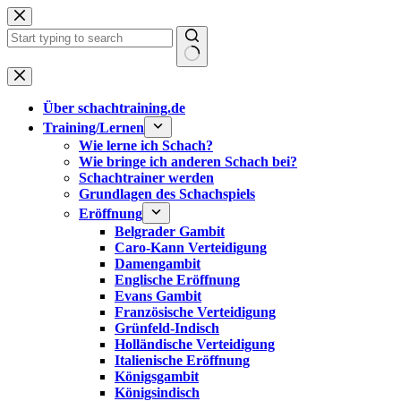
Zum
Inhalt
springen
Keine
Ergebnisse
Über schachtraining.de
Training/Lernen
Wie lerne ich Schach?
Wie bringe ich anderen Schach bei?
Schachtrainer werden
Grundlagen des Schachspiels
Eröffnung
Belgrader Gambit
Caro-Kann Verteidigung
Damengambit
Englische Eröffnung
Evans Gambit
Französische Verteidigung
Grünfeld-Indisch
Holländische Verteidigung
Italienische Eröffnung
Königsgambit
Königsindisch