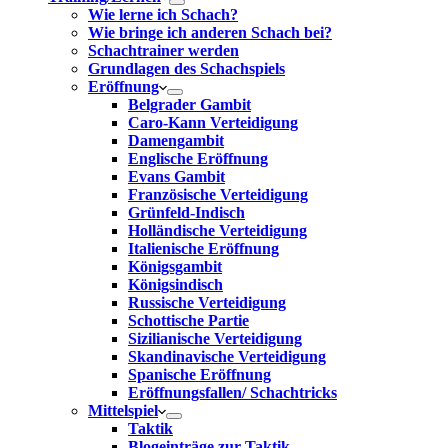
Wie lerne ich Schach?
Wie bringe ich anderen Schach bei?
Schachtrainer werden
Grundlagen des Schachspiels
Eröffnung
Belgrader Gambit
Caro-Kann Verteidigung
Damengambit
Englische Eröffnung
Evans Gambit
Französische Verteidigung
Grünfeld-Indisch
Holländische Verteidigung
Italienische Eröffnung
Königsgambit
Königsindisch
Russische Verteidigung
Schottische Partie
Sizilianische Verteidigung
Skandinavische Verteidigung
Spanische Eröffnung
Eröffnungsfallen/ Schachtricks
Mittelspiel
Taktik
Blogeinträge zur Taktik