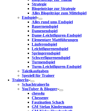
Strategie
Blogeinträge zur Strategie
Alles Blogeiträge zum Mittelspiel
Endspiel
Alles rund ums Endspiel
Bauernendspiel
Damenendspiel
Dame-Leichtfiguren-Endspiel
Elementare Mattführungen
Läuferendspiel
Leichtfigurenendspiel
Springerendspiel
Schwerfigurenendspiel
Turmendspiel
Turm-Leichtfiguren-Endspiel
Taktikaufgaben
Speziell für Trainer
TrainerIn
SchachtrainerIn
YouTuber & Blogger
chess4u
Chessemy
Faszination Schach
GM Stefan Kindermann