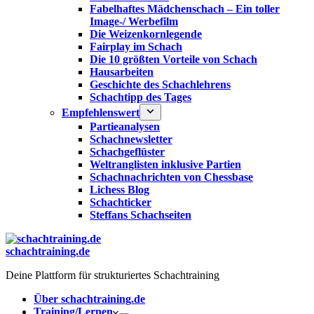
Fabelhaftes Mädchenschach – Ein toller
Image-/ Werbefilm
Die Weizenkornlegende
Fairplay im Schach
Die 10 größten Vorteile von Schach‎
Hausarbeiten
Geschichte des Schachlehrens
Schachtipp des Tages
Empfehlenswert
Partieanalysen
Schachnewsletter
Schachgeflüster
Weltranglisten inklusive Partien
Schachnachrichten von Chessbase
Lichess Blog
Schachticker
Steffans Schachseiten
schachtraining.de
Deine Plattform für strukturiertes Schachtraining
Über schachtraining.de
Training/Lernen