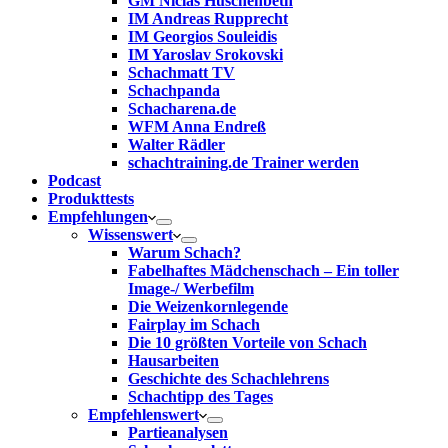
GM Niclas Huschenbeth
IM Andreas Rupprecht
IM Georgios Souleidis
IM Yaroslav Srokovski
Schachmatt TV
Schachpanda
Schacharena.de
WFM Anna Endreß
Walter Rädler
schachtraining.de Trainer werden
Podcast
Produkttests
Empfehlungen
Wissenswert
Warum Schach?
Fabelhaftes Mädchenschach – Ein toller
Image-/ Werbefilm
Die Weizenkornlegende
Fairplay im Schach
Die 10 größten Vorteile von Schach‎
Hausarbeiten
Geschichte des Schachlehrens
Schachtipp des Tages
Empfehlenswert
Partieanalysen