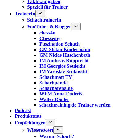
Taktikaufgaben
Speziell für Trainer
TrainerIn
SchachtrainerIn
YouTuber & Blogger
chess4u
Chessemy
Faszination Schach
GM Stefan Kindermann
GM Niclas Huschenbeth
IM Andreas Rupprecht
IM Georgios Souleidis
IM Yaroslav Srokovski
Schachmatt TV
Schachpanda
Schacharena.de
WFM Anna Endreß
Walter Rädler
schachtraining.de Trainer werden
Podcast
Produkttests
Empfehlungen
Wissenswert
Warum Schach?