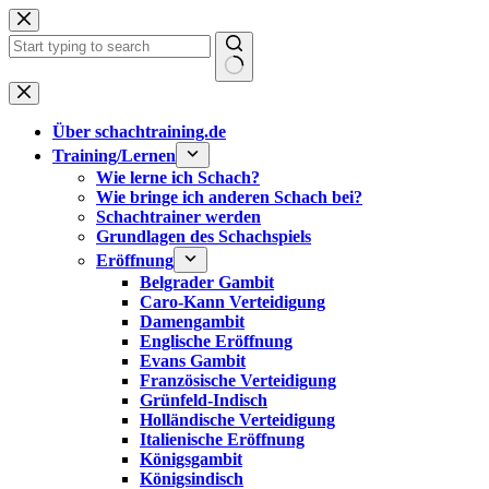
Zum
Inhalt
springen
Keine
Ergebnisse
Über schachtraining.de
Training/Lernen
Wie lerne ich Schach?
Wie bringe ich anderen Schach bei?
Schachtrainer werden
Grundlagen des Schachspiels
Eröffnung
Belgrader Gambit
Caro-Kann Verteidigung
Damengambit
Englische Eröffnung
Evans Gambit
Französische Verteidigung
Grünfeld-Indisch
Holländische Verteidigung
Italienische Eröffnung
Königsgambit
Königsindisch