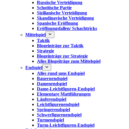
Russische Verteidigung
Schottische Partie
Sizilianische Verteidigung
Skandinavische Verteidigung
Spanische Eröffnung
Eröffnungsfallen/ Schachtricks
Mittelspiel
Taktik
Blogeinträge zur Taktik
Strategie
Blogeinträge zur Strategie
Alles Blogeiträge zum Mittelspiel
Endspiel
Alles rund ums Endspiel
Bauernendspiel
Damenendspiel
Dame-Leichtfiguren-Endspiel
Elementare Mattführungen
Läuferendspiel
Leichtfigurenendspiel
Springerendspiel
Schwerfigurenendspiel
Turmendspiel
Turm-Leichtfiguren-Endspiel