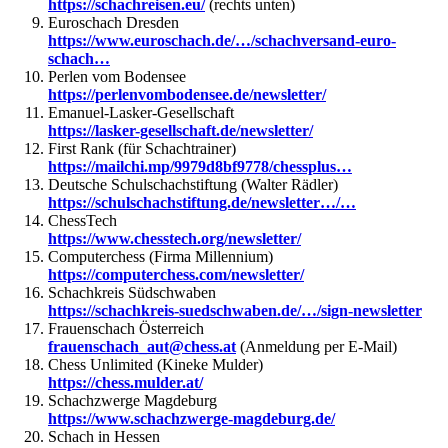
https://schachreisen.eu/
(rechts unten)
Euroschach Dresden
https://www.euroschach.de/…/schachversand-euro-
schach…
Perlen vom Bodensee
https://perlenvombodensee.de/newsletter/
Emanuel-Lasker-Gesellschaft
https://lasker-gesellschaft.de/newsletter/
First Rank (für Schachtrainer)
https://mailchi.mp/9979d8bf9778/chessplus…
Deutsche Schulschachstiftung (Walter Rädler)
https://schulschachstiftung.de/newsletter…/…
ChessTech
https://www.chesstech.org/newsletter/
Computerchess (Firma Millennium)
https://computerchess.com/newsletter/
Schachkreis Südschwaben
https://schachkreis-suedschwaben.de/…/sign-newsletter
Frauenschach Österreich
frauenschach_aut@chess.at
(Anmeldung per E-Mail)
Chess Unlimited (Kineke Mulder)
https://chess.mulder.at/
Schachzwerge Magdeburg
https://www.schachzwerge-magdeburg.de/
Schach in Hessen