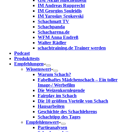
GM Niclas Huschenbeth
IM Andreas Rupprecht
IM Georgios Souleidis
IM Yaroslav Srokovski
Schachmatt TV
Schachpanda
Schacharena.de
WFM Anna Endreß
Walter Rädler
schachtraining.de Trainer werden
Podcast
Produkttests
Empfehlungen
Wissenswert
Warum Schach?
Fabelhaftes Mädchenschach – Ein toller
Image-/ Werbefilm
Die Weizenkornlegende
Fairplay im Schach
Die 10 größten Vorteile von Schach‎
Hausarbeiten
Geschichte des Schachlehrens
Schachtipp des Tages
Empfehlenswert
Partieanalysen