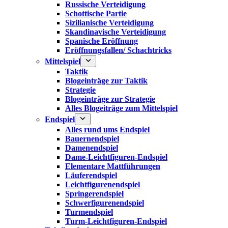
Russische Verteidigung
Schottische Partie
Sizilianische Verteidigung
Skandinavische Verteidigung
Spanische Eröffnung
Eröffnungsfallen/ Schachtricks
Mittelspiel
Taktik
Blogeinträge zur Taktik
Strategie
Blogeinträge zur Strategie
Alles Blogeiträge zum Mittelspiel
Endspiel
Alles rund ums Endspiel
Bauernendspiel
Damenendspiel
Dame-Leichtfiguren-Endspiel
Elementare Mattführungen
Läuferendspiel
Leichtfigurenendspiel
Springerendspiel
Schwerfigurenendspiel
Turmendspiel
Turm-Leichtfiguren-Endspiel