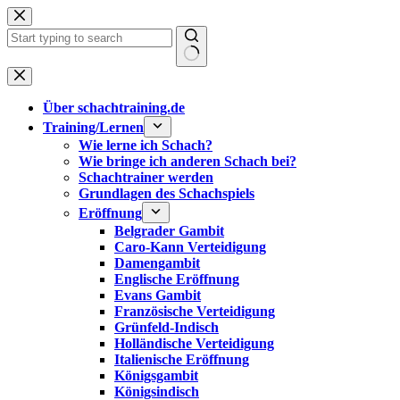
Zum
Inhalt
springen
Keine
Ergebnisse
Über schachtraining.de
Training/Lernen
Wie lerne ich Schach?
Wie bringe ich anderen Schach bei?
Schachtrainer werden
Grundlagen des Schachspiels
Eröffnung
Belgrader Gambit
Caro-Kann Verteidigung
Damengambit
Englische Eröffnung
Evans Gambit
Französische Verteidigung
Grünfeld-Indisch
Holländische Verteidigung
Italienische Eröffnung
Königsgambit
Königsindisch