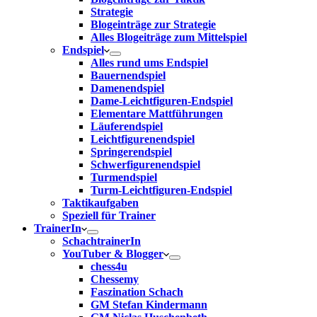
Strategie
Blogeinträge zur Strategie
Alles Blogeiträge zum Mittelspiel
Endspiel
Alles rund ums Endspiel
Bauernendspiel
Damenendspiel
Dame-Leichtfiguren-Endspiel
Elementare Mattführungen
Läuferendspiel
Leichtfigurenendspiel
Springerendspiel
Schwerfigurenendspiel
Turmendspiel
Turm-Leichtfiguren-Endspiel
Taktikaufgaben
Speziell für Trainer
TrainerIn
SchachtrainerIn
YouTuber & Blogger
chess4u
Chessemy
Faszination Schach
GM Stefan Kindermann