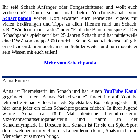
Ihr seid Schach Anfänger oder Fortgeschrittener und wollt euch
verbessern? Dann schaut mal beim YouTube-Kanal vom
Schachpanda
vorbei. Dort erwarten euch lehrreiche Videos mit
vielen Erklärungen und Tipps zu allen Themen rund um Schach,
z.B. “Wie lernt man Taktik” oder “Einfache Bauernendspiele”. Der
Schachpanda spielt seit über 25 Jahren Schach und hat mittlerweile
eine DWZ von knapp 2300 erreicht. Seine Schach-Leidenschaft gibt
er seit vielen Jahren auch an seine Schüler weiter und nun möchte er
sein Wissen mit euch teilen!
Mehr vom Schachpanda
Anna Endress
Anna ist Fidemeisterin im Schach und hat einen
YouTube-Kana
l
gegründet. Unter "Annas Schachschule" findet ihr auf Youtube
lehrreiche Schachvideos für jede Spielstärke. Egal ob jung oder alt,
hier kann jeder ein tolles Schachprogramm erleben! In ihrer Jugend
wurde Anna u.a. fünf Mal deutsche Jugendmeisterin,
Vizemannschaftseuropameisterin und nahm an der
Schacholympiade in Dresden teil. Schach ist für sie ein Spiel/Sport
durch welchen man viel für das Leben lernen kann, Spaß macht und
Menschen zusammen bringt.