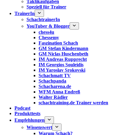
Taktikaufgaben
Speziell für Trainer
TrainerIn
SchachtrainerIn
YouTuber & Blogger
chess4u
Chessemy
Faszination Schach
GM Stefan Kindermann
GM Niclas Huschenbeth
IM Andreas Rupprecht
IM Georgios Souleidis
IM Yaroslav Srokovski
Schachmatt TV
Schachpanda
Schacharena.de
WFM Anna Endreß
Walter Rädler
schachtraining.de Trainer werden
Podcast
Produkttests
Empfehlungen
Wissenswert
Warum Schach?