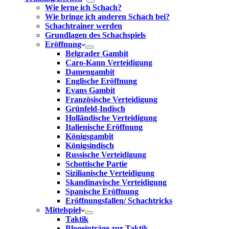
Wie lerne ich Schach?
Wie bringe ich anderen Schach bei?
Schachtrainer werden
Grundlagen des Schachspiels
Eröffnung
Belgrader Gambit
Caro-Kann Verteidigung
Damengambit
Englische Eröffnung
Evans Gambit
Französische Verteidigung
Grünfeld-Indisch
Holländische Verteidigung
Italienische Eröffnung
Königsgambit
Königsindisch
Russische Verteidigung
Schottische Partie
Sizilianische Verteidigung
Skandinavische Verteidigung
Spanische Eröffnung
Eröffnungsfallen/ Schachtricks
Mittelspiel
Taktik
Blogeinträge zur Taktik