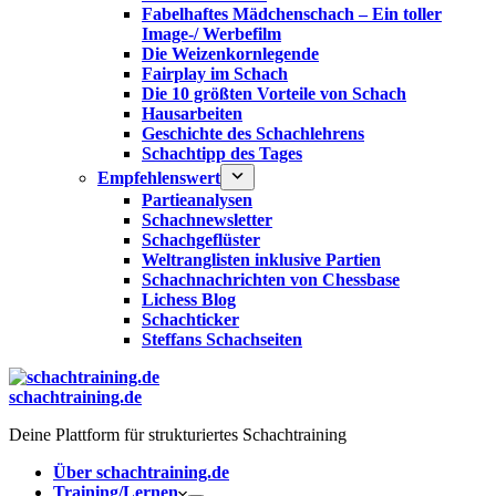
Fabelhaftes Mädchenschach – Ein toller
Image-/ Werbefilm
Die Weizenkornlegende
Fairplay im Schach
Die 10 größten Vorteile von Schach‎
Hausarbeiten
Geschichte des Schachlehrens
Schachtipp des Tages
Empfehlenswert
Partieanalysen
Schachnewsletter
Schachgeflüster
Weltranglisten inklusive Partien
Schachnachrichten von Chessbase
Lichess Blog
Schachticker
Steffans Schachseiten
schachtraining.de
Deine Plattform für strukturiertes Schachtraining
Über schachtraining.de
Training/Lernen