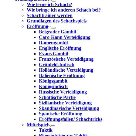
Wie lerne ich Schach?
Wie bringe ich anderen Schach bei?
Schachtrainer werden
Grundlagen des Schachspiels
Eröffnung
Belgrader Gambit
Caro-Kann Verteidigung
Damengambit
Englische Eröffnung
Evans Gambit
Französische Verteidigung
Grünfeld-Indisch
Holländische Verteidigung
Italienische Eröffnung
Königsgambit
Königsindisch
Russische Verteidigung
Schottische Partie
Sizilianische Verteidigung
Skandinavische Verteidigung
Spanische Eröffnung
Eröffnungsfallen/ Schachtricks
Mittelspiel
Taktik
Blogeinträge zur Taktik