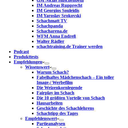
GM Niclas Huschenbeth
IM Andreas Rupprecht
IM Georgios Souleidis
IM Yaroslav Srokovski
Schachmatt TV
Schachpanda
Schacharena.de
WFM Anna Endreß
Walter Rädler
schachtraining.de Trainer werden
Podcast
Produkttests
Empfehlungen
Wissenswert
Warum Schach?
Fabelhaftes Mädchenschach – Ein toller
Image-/ Werbefilm
Die Weizenkornlegende
Fairplay im Schach
Die 10 größten Vorteile von Schach‎
Hausarbeiten
Geschichte des Schachlehrens
Schachtipp des Tages
Empfehlenswert
Partieanalysen