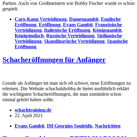
Partien. Auch von Großmeistern wie Bobby Fischer wurde es schon
gespielt.
Caro-Kann Verteidigung
,
Damengambit
,
Englische
Eröffnung
,
Eröffnung
,
Evans Gambit
,
Französische
Verteidigung
,
Italienische Eröffnung
,
Königsgambit
,
Königsindisch
,
Russische Verteidigung
,
Sizilianische
Verteidigung
,
Skandinavische Verteidigung
,
Spanische
Eröffnung
Schacheröffnungen für Anfänger
Gerade als Anfänger tut man sich oft schwer, neue Eröffnungen zu
erlernen. Die Website schachalshobby.de bietet ausführlich erklärt
die wichtigsten Schacheröffnungen, die man zumindest schon
einmal gehört haben sollte.
schachtraining.de
22. April 2021
Evans Gambit
,
IM Georgios Souleidis
,
Nachrichten