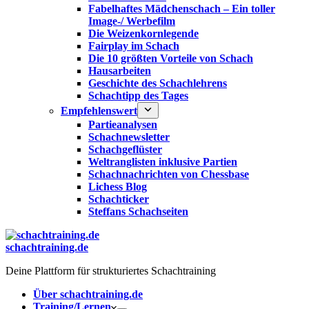
Fabelhaftes Mädchenschach – Ein toller
Image-/ Werbefilm
Die Weizenkornlegende
Fairplay im Schach
Die 10 größten Vorteile von Schach‎
Hausarbeiten
Geschichte des Schachlehrens
Schachtipp des Tages
Empfehlenswert
Partieanalysen
Schachnewsletter
Schachgeflüster
Weltranglisten inklusive Partien
Schachnachrichten von Chessbase
Lichess Blog
Schachticker
Steffans Schachseiten
schachtraining.de
Deine Plattform für strukturiertes Schachtraining
Über schachtraining.de
Training/Lernen