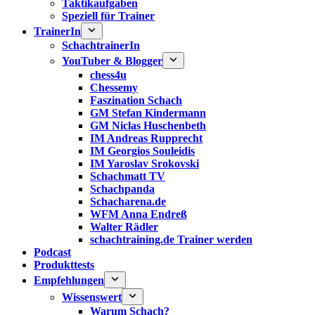
Taktikaufgaben
Speziell für Trainer
TrainerIn
SchachtrainerIn
YouTuber & Blogger
chess4u
Chessemy
Faszination Schach
GM Stefan Kindermann
GM Niclas Huschenbeth
IM Andreas Rupprecht
IM Georgios Souleidis
IM Yaroslav Srokovski
Schachmatt TV
Schachpanda
Schacharena.de
WFM Anna Endreß
Walter Rädler
schachtraining.de Trainer werden
Podcast
Produkttests
Empfehlungen
Wissenswert
Warum Schach?