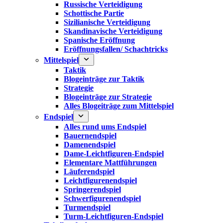
Russische Verteidigung
Schottische Partie
Sizilianische Verteidigung
Skandinavische Verteidigung
Spanische Eröffnung
Eröffnungsfallen/ Schachtricks
Mittelspiel
Taktik
Blogeinträge zur Taktik
Strategie
Blogeinträge zur Strategie
Alles Blogeiträge zum Mittelspiel
Endspiel
Alles rund ums Endspiel
Bauernendspiel
Damenendspiel
Dame-Leichtfiguren-Endspiel
Elementare Mattführungen
Läuferendspiel
Leichtfigurenendspiel
Springerendspiel
Schwerfigurenendspiel
Turmendspiel
Turm-Leichtfiguren-Endspiel