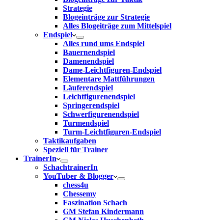
Strategie
Blogeinträge zur Strategie
Alles Blogeiträge zum Mittelspiel
Endspiel
Alles rund ums Endspiel
Bauernendspiel
Damenendspiel
Dame-Leichtfiguren-Endspiel
Elementare Mattführungen
Läuferendspiel
Leichtfigurenendspiel
Springerendspiel
Schwerfigurenendspiel
Turmendspiel
Turm-Leichtfiguren-Endspiel
Taktikaufgaben
Speziell für Trainer
TrainerIn
SchachtrainerIn
YouTuber & Blogger
chess4u
Chessemy
Faszination Schach
GM Stefan Kindermann