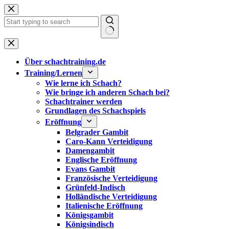
Zum
Inhalt
springen
Keine
Ergebnisse
Über schachtraining.de
Training/Lernen
Wie lerne ich Schach?
Wie bringe ich anderen Schach bei?
Schachtrainer werden
Grundlagen des Schachspiels
Eröffnung
Belgrader Gambit
Caro-Kann Verteidigung
Damengambit
Englische Eröffnung
Evans Gambit
Französische Verteidigung
Grünfeld-Indisch
Holländische Verteidigung
Italienische Eröffnung
Königsgambit
Königsindisch