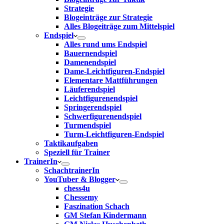
Strategie
Blogeinträge zur Strategie
Alles Blogeiträge zum Mittelspiel
Endspiel
Alles rund ums Endspiel
Bauernendspiel
Damenendspiel
Dame-Leichtfiguren-Endspiel
Elementare Mattführungen
Läuferendspiel
Leichtfigurenendspiel
Springerendspiel
Schwerfigurenendspiel
Turmendspiel
Turm-Leichtfiguren-Endspiel
Taktikaufgaben
Speziell für Trainer
TrainerIn
SchachtrainerIn
YouTuber & Blogger
chess4u
Chessemy
Faszination Schach
GM Stefan Kindermann