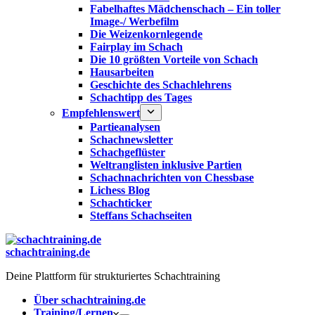
Fabelhaftes Mädchenschach – Ein toller
Image-/ Werbefilm
Die Weizenkornlegende
Fairplay im Schach
Die 10 größten Vorteile von Schach‎
Hausarbeiten
Geschichte des Schachlehrens
Schachtipp des Tages
Empfehlenswert
Partieanalysen
Schachnewsletter
Schachgeflüster
Weltranglisten inklusive Partien
Schachnachrichten von Chessbase
Lichess Blog
Schachticker
Steffans Schachseiten
schachtraining.de
Deine Plattform für strukturiertes Schachtraining
Über schachtraining.de
Training/Lernen