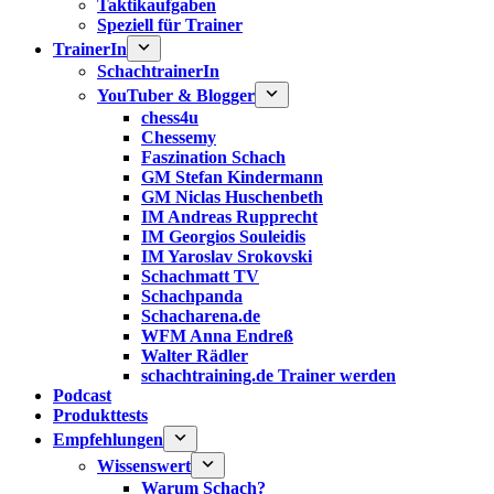
Taktikaufgaben
Speziell für Trainer
TrainerIn
SchachtrainerIn
YouTuber & Blogger
chess4u
Chessemy
Faszination Schach
GM Stefan Kindermann
GM Niclas Huschenbeth
IM Andreas Rupprecht
IM Georgios Souleidis
IM Yaroslav Srokovski
Schachmatt TV
Schachpanda
Schacharena.de
WFM Anna Endreß
Walter Rädler
schachtraining.de Trainer werden
Podcast
Produkttests
Empfehlungen
Wissenswert
Warum Schach?