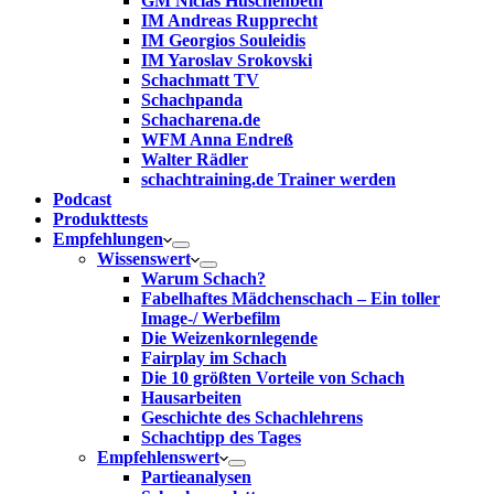
GM Niclas Huschenbeth
IM Andreas Rupprecht
IM Georgios Souleidis
IM Yaroslav Srokovski
Schachmatt TV
Schachpanda
Schacharena.de
WFM Anna Endreß
Walter Rädler
schachtraining.de Trainer werden
Podcast
Produkttests
Empfehlungen
Wissenswert
Warum Schach?
Fabelhaftes Mädchenschach – Ein toller
Image-/ Werbefilm
Die Weizenkornlegende
Fairplay im Schach
Die 10 größten Vorteile von Schach‎
Hausarbeiten
Geschichte des Schachlehrens
Schachtipp des Tages
Empfehlenswert
Partieanalysen