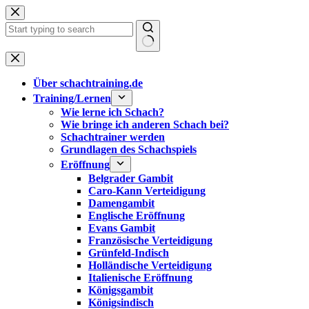
Zum
Inhalt
springen
Keine
Ergebnisse
Über schachtraining.de
Training/Lernen
Wie lerne ich Schach?
Wie bringe ich anderen Schach bei?
Schachtrainer werden
Grundlagen des Schachspiels
Eröffnung
Belgrader Gambit
Caro-Kann Verteidigung
Damengambit
Englische Eröffnung
Evans Gambit
Französische Verteidigung
Grünfeld-Indisch
Holländische Verteidigung
Italienische Eröffnung
Königsgambit
Königsindisch