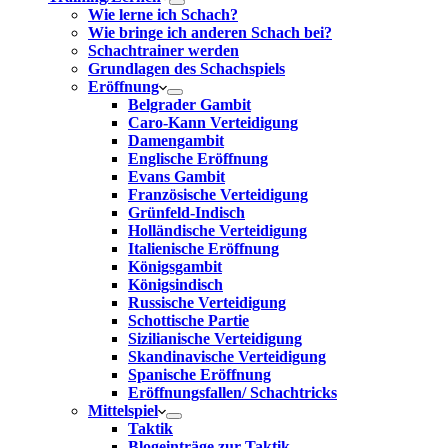
Wie lerne ich Schach?
Wie bringe ich anderen Schach bei?
Schachtrainer werden
Grundlagen des Schachspiels
Eröffnung
Belgrader Gambit
Caro-Kann Verteidigung
Damengambit
Englische Eröffnung
Evans Gambit
Französische Verteidigung
Grünfeld-Indisch
Holländische Verteidigung
Italienische Eröffnung
Königsgambit
Königsindisch
Russische Verteidigung
Schottische Partie
Sizilianische Verteidigung
Skandinavische Verteidigung
Spanische Eröffnung
Eröffnungsfallen/ Schachtricks
Mittelspiel
Taktik
Blogeinträge zur Taktik