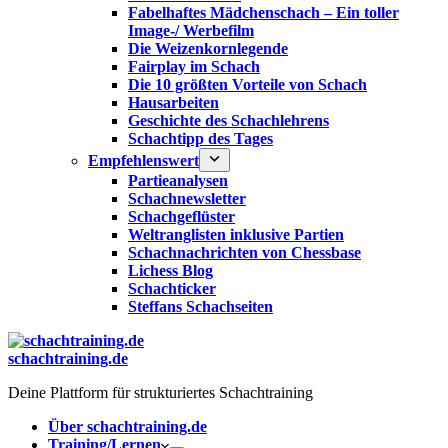
Fabelhaftes Mädchenschach – Ein toller
Image-/ Werbefilm
Die Weizenkornlegende
Fairplay im Schach
Die 10 größten Vorteile von Schach‎
Hausarbeiten
Geschichte des Schachlehrens
Schachtipp des Tages
Empfehlenswert
Partieanalysen
Schachnewsletter
Schachgeflüster
Weltranglisten inklusive Partien
Schachnachrichten von Chessbase
Lichess Blog
Schachticker
Steffans Schachseiten
schachtraining.de
Deine Plattform für strukturiertes Schachtraining
Über schachtraining.de
Training/Lernen