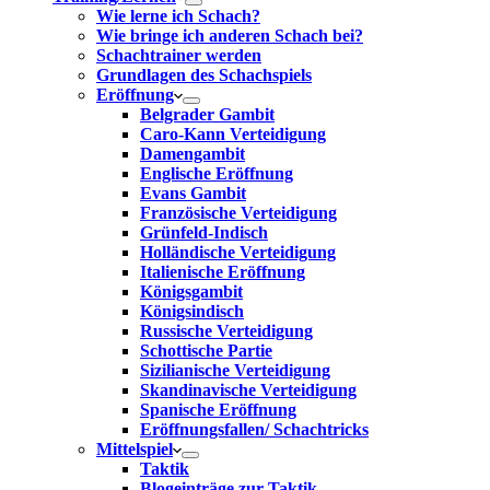
Wie lerne ich Schach?
Wie bringe ich anderen Schach bei?
Schachtrainer werden
Grundlagen des Schachspiels
Eröffnung
Belgrader Gambit
Caro-Kann Verteidigung
Damengambit
Englische Eröffnung
Evans Gambit
Französische Verteidigung
Grünfeld-Indisch
Holländische Verteidigung
Italienische Eröffnung
Königsgambit
Königsindisch
Russische Verteidigung
Schottische Partie
Sizilianische Verteidigung
Skandinavische Verteidigung
Spanische Eröffnung
Eröffnungsfallen/ Schachtricks
Mittelspiel
Taktik
Blogeinträge zur Taktik