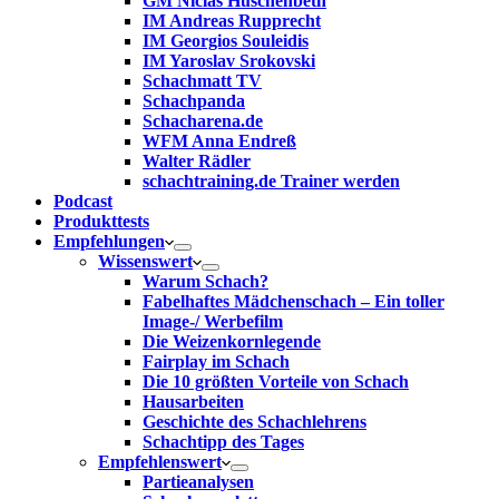
GM Niclas Huschenbeth
IM Andreas Rupprecht
IM Georgios Souleidis
IM Yaroslav Srokovski
Schachmatt TV
Schachpanda
Schacharena.de
WFM Anna Endreß
Walter Rädler
schachtraining.de Trainer werden
Podcast
Produkttests
Empfehlungen
Wissenswert
Warum Schach?
Fabelhaftes Mädchenschach – Ein toller
Image-/ Werbefilm
Die Weizenkornlegende
Fairplay im Schach
Die 10 größten Vorteile von Schach‎
Hausarbeiten
Geschichte des Schachlehrens
Schachtipp des Tages
Empfehlenswert
Partieanalysen