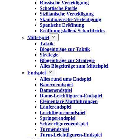
Russische Verteidigung
Schottische Partie
Sizilianische Verteidigung
Skandinavische Verteidigung
Spanische Eröffnung
Eröffnungsfallen/ Schachtricks
Mittelspiel
Taktik
Blogeinträge zur Taktik
Strategie
Blogeinträge zur Strategie
Alles Blogeiträge zum Mittelspiel
Endspiel
Alles rund ums Endspiel
Bauernendspiel
Damenendspiel
Dame-Leichtfiguren-Endspiel
Elementare Mattführungen
Läuferendspiel
Leichtfigurenendspiel
Springerendspiel
Schwerfigurenendspiel
Turmendspiel
Turm-Leichtfiguren-Endspiel