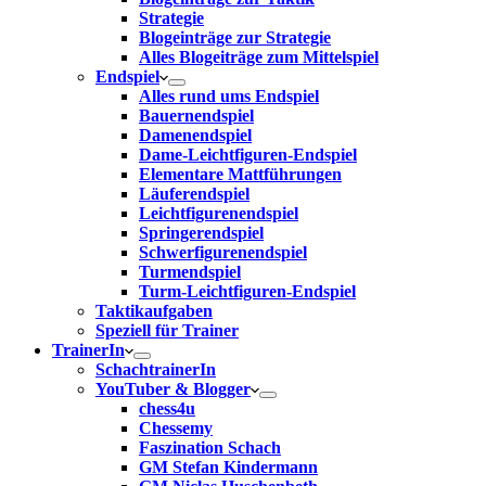
Strategie
Blogeinträge zur Strategie
Alles Blogeiträge zum Mittelspiel
Endspiel
Alles rund ums Endspiel
Bauernendspiel
Damenendspiel
Dame-Leichtfiguren-Endspiel
Elementare Mattführungen
Läuferendspiel
Leichtfigurenendspiel
Springerendspiel
Schwerfigurenendspiel
Turmendspiel
Turm-Leichtfiguren-Endspiel
Taktikaufgaben
Speziell für Trainer
TrainerIn
SchachtrainerIn
YouTuber & Blogger
chess4u
Chessemy
Faszination Schach
GM Stefan Kindermann