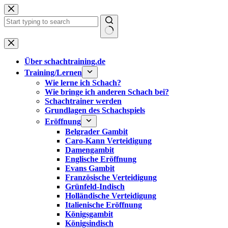
Zum
Inhalt
springen
Keine
Ergebnisse
Über schachtraining.de
Training/Lernen
Wie lerne ich Schach?
Wie bringe ich anderen Schach bei?
Schachtrainer werden
Grundlagen des Schachspiels
Eröffnung
Belgrader Gambit
Caro-Kann Verteidigung
Damengambit
Englische Eröffnung
Evans Gambit
Französische Verteidigung
Grünfeld-Indisch
Holländische Verteidigung
Italienische Eröffnung
Königsgambit
Königsindisch