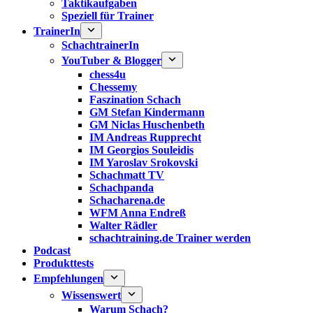
Taktikaufgaben
Speziell für Trainer
TrainerIn
SchachtrainerIn
YouTuber & Blogger
chess4u
Chessemy
Faszination Schach
GM Stefan Kindermann
GM Niclas Huschenbeth
IM Andreas Rupprecht
IM Georgios Souleidis
IM Yaroslav Srokovski
Schachmatt TV
Schachpanda
Schacharena.de
WFM Anna Endreß
Walter Rädler
schachtraining.de Trainer werden
Podcast
Produkttests
Empfehlungen
Wissenswert
Warum Schach?