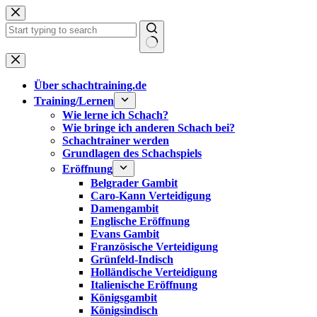
Zum
Inhalt
springen
Keine
Ergebnisse
Über schachtraining.de
Training/Lernen
Wie lerne ich Schach?
Wie bringe ich anderen Schach bei?
Schachtrainer werden
Grundlagen des Schachspiels
Eröffnung
Belgrader Gambit
Caro-Kann Verteidigung
Damengambit
Englische Eröffnung
Evans Gambit
Französische Verteidigung
Grünfeld-Indisch
Holländische Verteidigung
Italienische Eröffnung
Königsgambit
Königsindisch