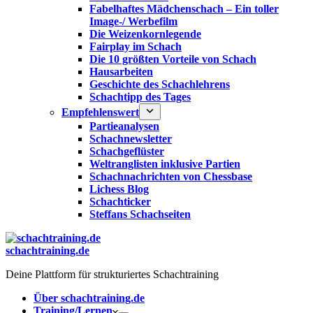
Fabelhaftes Mädchenschach – Ein toller
Image-/ Werbefilm
Die Weizenkornlegende
Fairplay im Schach
Die 10 größten Vorteile von Schach‎
Hausarbeiten
Geschichte des Schachlehrens
Schachtipp des Tages
Empfehlenswert
Partieanalysen
Schachnewsletter
Schachgeflüster
Weltranglisten inklusive Partien
Schachnachrichten von Chessbase
Lichess Blog
Schachticker
Steffans Schachseiten
schachtraining.de
Deine Plattform für strukturiertes Schachtraining
Über schachtraining.de
Training/Lernen