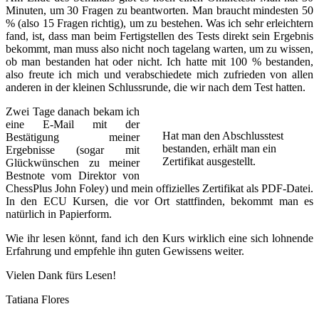
Minuten, um 30 Fragen zu beantworten. Man braucht mindesten 50
% (also 15 Fragen richtig), um zu bestehen. Was ich sehr erleichtern
fand, ist, dass man beim Fertigstellen des Tests direkt sein Ergebnis
bekommt, man muss also nicht noch tagelang warten, um zu wissen,
ob man bestanden hat oder nicht. Ich hatte mit 100 % bestanden,
also freute ich mich und verabschiedete mich zufrieden von allen
anderen in der kleinen Schlussrunde, die wir nach dem Test hatten.
Zwei Tage danach bekam ich
eine E-Mail mit der
Hat man den Abschlusstest
Bestätigung meiner
bestanden, erhält man ein
Ergebnisse (sogar mit
Zertifikat ausgestellt.
Glückwünschen zu meiner
Bestnote vom Direktor von
ChessPlus John Foley) und mein offizielles Zertifikat als PDF-Datei.
In den ECU Kursen, die vor Ort stattfinden, bekommt man es
natürlich in Papierform.
Wie ihr lesen könnt, fand ich den Kurs wirklich eine sich lohnende
Erfahrung und empfehle ihn guten Gewissens weiter.
Vielen Dank fürs Lesen!
Tatiana Flores