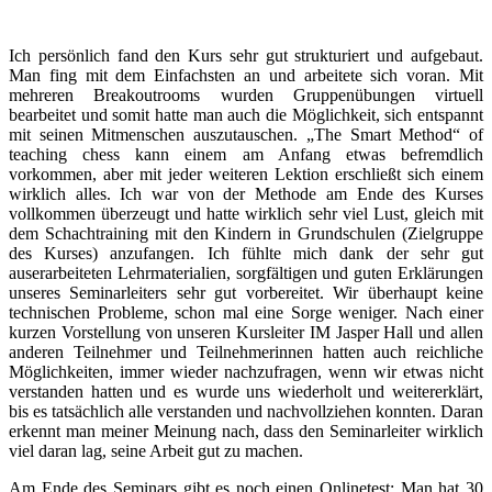
Ich persönlich fand den Kurs sehr gut strukturiert und aufgebaut.
Man fing mit dem Einfachsten an und arbeitete sich voran. Mit
mehreren Breakoutrooms wurden Gruppenübungen virtuell
bearbeitet und somit hatte man auch die Möglichkeit, sich entspannt
mit seinen Mitmenschen auszutauschen. „The Smart Method“ of
teaching chess kann einem am Anfang etwas befremdlich
vorkommen, aber mit jeder weiteren Lektion erschließt sich einem
wirklich alles. Ich war von der Methode am Ende des Kurses
vollkommen überzeugt und hatte wirklich sehr viel Lust, gleich mit
dem Schachtraining mit den Kindern in Grundschulen (Zielgruppe
des Kurses) anzufangen. Ich fühlte mich dank der sehr gut
auserarbeiteten Lehrmaterialien, sorgfältigen und guten Erklärungen
unseres Seminarleiters sehr gut vorbereitet. Wir überhaupt keine
technischen Probleme, schon mal eine Sorge weniger. Nach einer
kurzen Vorstellung von unseren Kursleiter IM Jasper Hall und allen
anderen Teilnehmer und Teilnehmerinnen hatten auch reichliche
Möglichkeiten, immer wieder nachzufragen, wenn wir etwas nicht
verstanden hatten und es wurde uns wiederholt und weitererklärt,
bis es tatsächlich alle verstanden und nachvollziehen konnten. Daran
erkennt man meiner Meinung nach, dass den Seminarleiter wirklich
viel daran lag, seine Arbeit gut zu machen.
Am Ende des Seminars gibt es noch einen Onlinetest: Man hat 30