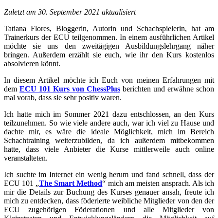
Zuletzt am 30. September 2021 aktualisiert
Tatiana Flores
, Bloggerin, Autorin und Schachspielerin, hat am
Trainerkurs der ECU teilgenommen. In einem ausführlichen Artikel
möchte sie uns den zweitägigen Ausbildungslehrgang näher
bringen. Außerdem erzählt sie euch, wie ihr den Kurs kostenlos
absolvieren könnt.
In diesem Artikel möchte ich Euch von meinen Erfahrungen mit
dem
ECU 101 Kurs von ChessPlus
berichten und erwähne schon
mal vorab, dass sie sehr positiv waren.
Ich hatte mich im Sommer 2021 dazu entschlossen, an den Kurs
teilzunehmen. So wie viele andere auch, war ich viel zu Hause und
dachte mir, es wäre die ideale Möglichkeit, mich im Bereich
Schachtraining weiterzubilden, da ich außerdem mitbekommen
hatte, dass viele Anbieter die Kurse mittlerweile auch online
veranstalteten.
Ich suchte im Internet ein wenig herum und fand schnell, dass der
ECU 101 „
The Smart Method
“ mich am meisten ansprach. Als ich
mir die Details zur Buchung des Kurses genauer ansah, freute ich
mich zu entdecken, dass föderierte weibliche Mitglieder von den der
ECU zugehörigen Föderationen und alle Mitglieder von