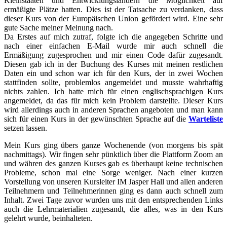
Kleinstaaten und Entwicklungsländern die Möglichkeit auf
ermäßigte Plätze hatten. Dies ist der Tatsache zu verdanken, dass
dieser Kurs von der Europäischen Union gefördert wird. Eine sehr
gute Sache meiner Meinung nach.
Da Erstes auf mich zutraf, folgte ich die angegeben Schritte und
nach einer einfachen E-Mail wurde mir auch schnell die
Ermäßigung zugesprochen und mir einen Code dafür zugesandt.
Diesen gab ich in der Buchung des Kurses mit meinen restlichen
Daten ein und schon war ich für den Kurs, der in zwei Wochen
stattfinden sollte, problemlos angemeldet und musste wahrhaftig
nichts zahlen. Ich hatte mich für einen englischsprachigen Kurs
angemeldet, da das für mich kein Problem darstellte. Dieser Kurs
wird allerdings auch in anderen Sprachen angeboten und man kann
sich für einen Kurs in der gewünschten Sprache auf die
Warteliste
setzen lassen.
Mein Kurs ging übers ganze Wochenende (von morgens bis spät
nachmittags). Wir fingen sehr pünktlich über die Plattform Zoom an
und währen des ganzen Kurses gab es überhaupt keine technischen
Probleme, schon mal eine Sorge weniger. Nach einer kurzen
Vorstellung von unseren Kursleiter IM Jasper Hall und allen anderen
Teilnehmern und Teilnehmerinnen ging es dann auch schnell zum
Inhalt. Zwei Tage zuvor wurden uns mit den entsprechenden Links
auch die Lehrmaterialien zugesandt, die alles, was in den Kurs
gelehrt wurde, beinhalteten.