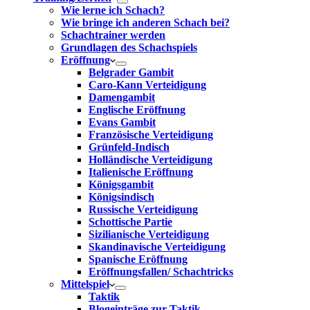
Wie lerne ich Schach?
Wie bringe ich anderen Schach bei?
Schachtrainer werden
Grundlagen des Schachspiels
Eröffnung
Belgrader Gambit
Caro-Kann Verteidigung
Damengambit
Englische Eröffnung
Evans Gambit
Französische Verteidigung
Grünfeld-Indisch
Holländische Verteidigung
Italienische Eröffnung
Königsgambit
Königsindisch
Russische Verteidigung
Schottische Partie
Sizilianische Verteidigung
Skandinavische Verteidigung
Spanische Eröffnung
Eröffnungsfallen/ Schachtricks
Mittelspiel
Taktik
Blogeinträge zur Taktik