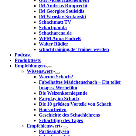
GM Niclas Huschenbeth
IM Andreas Rupprecht
IM Georgios Souleidis
IM Yaroslav Srokovski
Schachmatt TV
Schachpanda
Schacharena.de
WFM Anna Endreß
Walter Rädler
schachtraining.de Trainer werden
Podcast
Produkttests
Empfehlungen
Wissenswert
Warum Schach?
Fabelhaftes Mädchenschach – Ein toller
Image-/ Werbefilm
Die Weizenkornlegende
Fairplay im Schach
Die 10 größten Vorteile von Schach‎
Hausarbeiten
Geschichte des Schachlehrens
Schachtipp des Tages
Empfehlenswert
Partieanalysen