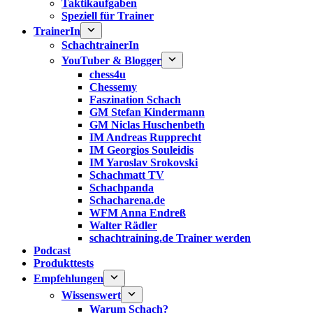
Taktikaufgaben
Speziell für Trainer
TrainerIn
SchachtrainerIn
YouTuber & Blogger
chess4u
Chessemy
Faszination Schach
GM Stefan Kindermann
GM Niclas Huschenbeth
IM Andreas Rupprecht
IM Georgios Souleidis
IM Yaroslav Srokovski
Schachmatt TV
Schachpanda
Schacharena.de
WFM Anna Endreß
Walter Rädler
schachtraining.de Trainer werden
Podcast
Produkttests
Empfehlungen
Wissenswert
Warum Schach?