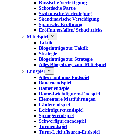
Russische Verteidigung
Schottische Partie
Sizilianische Verteidigung
Skandinavische Verteidigung
Spanische Eröffnung
Eröffnungsfallen/ Schachtricks
Mittelspiel
Taktik
Blogeinträge zur Taktik
Strategie
Blogeinträge zur Strategie
Alles Blogeiträge zum Mittelspiel
Endspiel
Alles rund ums Endspiel
Bauernendspiel
Damenendspiel
Dame-Leichtfiguren-Endspiel
Elementare Mattführungen
Läuferendspiel
Leichtfigurenendspiel
Springerendspiel
Schwerfigurenendspiel
Turmendspiel
Turm-Leichtfiguren-Endspiel