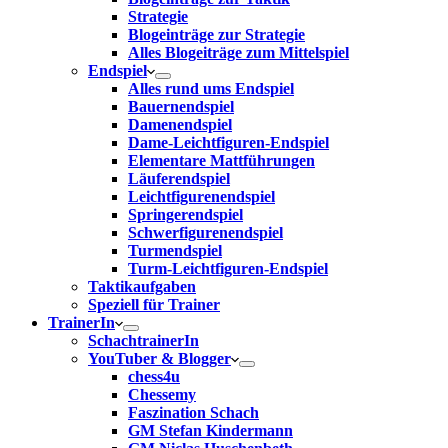
Strategie
Blogeinträge zur Strategie
Alles Blogeiträge zum Mittelspiel
Endspiel
Alles rund ums Endspiel
Bauernendspiel
Damenendspiel
Dame-Leichtfiguren-Endspiel
Elementare Mattführungen
Läuferendspiel
Leichtfigurenendspiel
Springerendspiel
Schwerfigurenendspiel
Turmendspiel
Turm-Leichtfiguren-Endspiel
Taktikaufgaben
Speziell für Trainer
TrainerIn
SchachtrainerIn
YouTuber & Blogger
chess4u
Chessemy
Faszination Schach
GM Stefan Kindermann