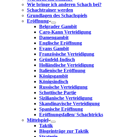
Wie bringe ich anderen Schach bei?
Schachtrainer werden
Grundlagen des Schachspiels
Eröffnung
Belgrader Gambit
Caro-Kann Verteidigung
Damengambit
Englische Eröffnung
Evans Gambit
Französische Verteidigung
Grünfeld-Indisch
Holländische Verteidigung
Italienische Eröffnung
Königsgambit
Königsindisch
Russische Verteidigung
Schottische Partie
Sizilianische Verteidigung
Skandinavische Verteidigung
Spanische Eröffnung
Eröffnungsfallen/ Schachtricks
Mittelspiel
Taktik
Blogeinträge zur Taktik
Strategie