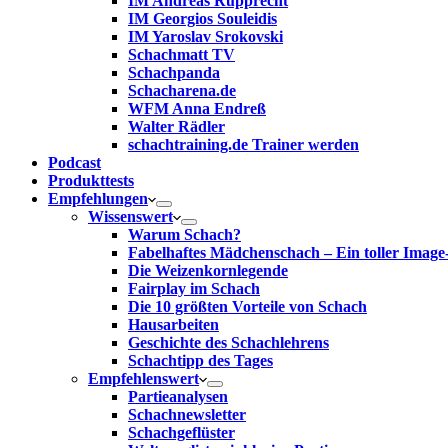
IM Andreas Rupprecht
IM Georgios Souleidis
IM Yaroslav Srokovski
Schachmatt TV
Schachpanda
Schacharena.de
WFM Anna Endreß
Walter Rädler
schachtraining.de Trainer werden
Podcast
Produkttests
Empfehlungen
Wissenswert
Warum Schach?
Fabelhaftes Mädchenschach – Ein toller Image
Die Weizenkornlegende
Fairplay im Schach
Die 10 größten Vorteile von Schach‎
Hausarbeiten
Geschichte des Schachlehrens
Schachtipp des Tages
Empfehlenswert
Partieanalysen
Schachnewsletter
Schachgeflüster