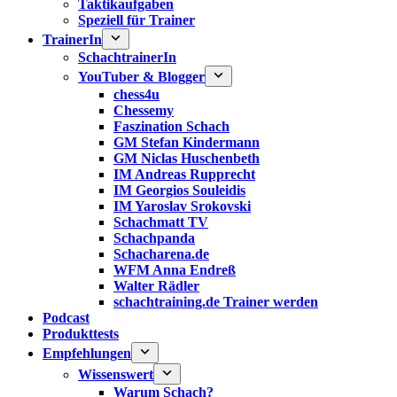
Taktikaufgaben
Speziell für Trainer
TrainerIn
SchachtrainerIn
YouTuber & Blogger
chess4u
Chessemy
Faszination Schach
GM Stefan Kindermann
GM Niclas Huschenbeth
IM Andreas Rupprecht
IM Georgios Souleidis
IM Yaroslav Srokovski
Schachmatt TV
Schachpanda
Schacharena.de
WFM Anna Endreß
Walter Rädler
schachtraining.de Trainer werden
Podcast
Produkttests
Empfehlungen
Wissenswert
Warum Schach?