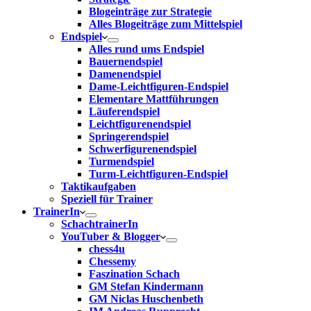
Blogeinträge zur Strategie
Alles Blogeiträge zum Mittelspiel
Endspiel
Alles rund ums Endspiel
Bauernendspiel
Damenendspiel
Dame-Leichtfiguren-Endspiel
Elementare Mattführungen
Läuferendspiel
Leichtfigurenendspiel
Springerendspiel
Schwerfigurenendspiel
Turmendspiel
Turm-Leichtfiguren-Endspiel
Taktikaufgaben
Speziell für Trainer
TrainerIn
SchachtrainerIn
YouTuber & Blogger
chess4u
Chessemy
Faszination Schach
GM Stefan Kindermann
GM Niclas Huschenbeth