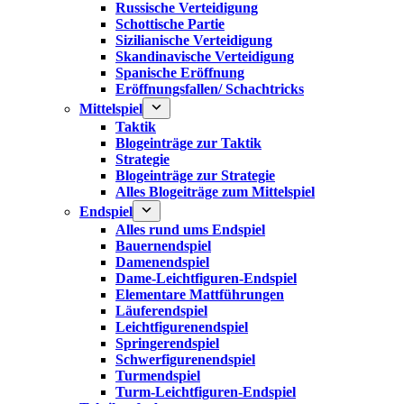
Russische Verteidigung
Schottische Partie
Sizilianische Verteidigung
Skandinavische Verteidigung
Spanische Eröffnung
Eröffnungsfallen/ Schachtricks
Mittelspiel
Taktik
Blogeinträge zur Taktik
Strategie
Blogeinträge zur Strategie
Alles Blogeiträge zum Mittelspiel
Endspiel
Alles rund ums Endspiel
Bauernendspiel
Damenendspiel
Dame-Leichtfiguren-Endspiel
Elementare Mattführungen
Läuferendspiel
Leichtfigurenendspiel
Springerendspiel
Schwerfigurenendspiel
Turmendspiel
Turm-Leichtfiguren-Endspiel