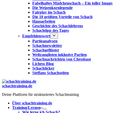
Fabelhaftes Mädchenschach – Ein toller Image
Die Weizenkornlegende
Fairplay im Schach
Die 10 größten Vorteile von Schach‎
Hausarbeiten
Geschichte des Schachlehrens
Schachtipp des Tages
Empfehlenswert
Partieanalysen
Schachnewsletter
Schachgeflüster
Weltranglisten inklusive Partien
Schachnachrichten von Chessbase
Lichess Blog
Schachticker
Steffans Schachseiten
schachtraining.de
Deine Plattform für strukturiertes Schachtraining
Über schachtraining.de
Training/Lernen
Wie lerne ich Schach?