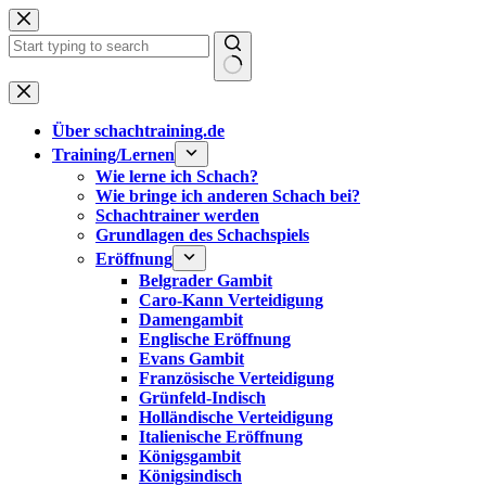
Zum
Inhalt
springen
Keine
Ergebnisse
Über schachtraining.de
Training/Lernen
Wie lerne ich Schach?
Wie bringe ich anderen Schach bei?
Schachtrainer werden
Grundlagen des Schachspiels
Eröffnung
Belgrader Gambit
Caro-Kann Verteidigung
Damengambit
Englische Eröffnung
Evans Gambit
Französische Verteidigung
Grünfeld-Indisch
Holländische Verteidigung
Italienische Eröffnung
Königsgambit
Königsindisch