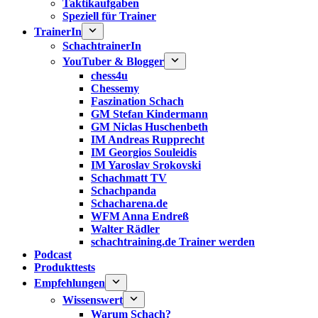
Taktikaufgaben
Speziell für Trainer
TrainerIn
SchachtrainerIn
YouTuber & Blogger
chess4u
Chessemy
Faszination Schach
GM Stefan Kindermann
GM Niclas Huschenbeth
IM Andreas Rupprecht
IM Georgios Souleidis
IM Yaroslav Srokovski
Schachmatt TV
Schachpanda
Schacharena.de
WFM Anna Endreß
Walter Rädler
schachtraining.de Trainer werden
Podcast
Produkttests
Empfehlungen
Wissenswert
Warum Schach?