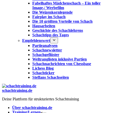
Fabelhaftes Mädchenschach – Ein toller
Image-/ Werbefilm
Die Weizenkornlegende
Fairplay im Schach
Die 10 größten Vorteile von Schach‎
Hausarbeiten
Geschichte des Schachlehrens
Schachtipp des Tages
Empfehlenswert
Partieanalysen
Schachnewsletter
Schachgeflüster
Weltranglisten inklusive Partien
Schachnachrichten von Chessbase
Lichess Blog
Schachticker
Steffans Schachseiten
schachtraining.de
Deine Plattform für strukturiertes Schachtraining
Über schachtraining.de
Training/Lernen