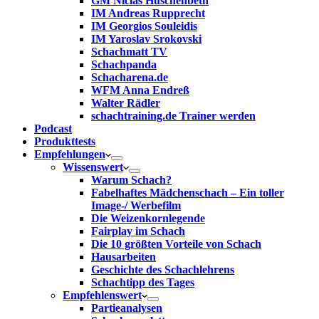
GM Niclas Huschenbeth
IM Andreas Rupprecht
IM Georgios Souleidis
IM Yaroslav Srokovski
Schachmatt TV
Schachpanda
Schacharena.de
WFM Anna Endreß
Walter Rädler
schachtraining.de Trainer werden
Podcast
Produkttests
Empfehlungen
Wissenswert
Warum Schach?
Fabelhaftes Mädchenschach – Ein toller
Image-/ Werbefilm
Die Weizenkornlegende
Fairplay im Schach
Die 10 größten Vorteile von Schach‎
Hausarbeiten
Geschichte des Schachlehrens
Schachtipp des Tages
Empfehlenswert
Partieanalysen