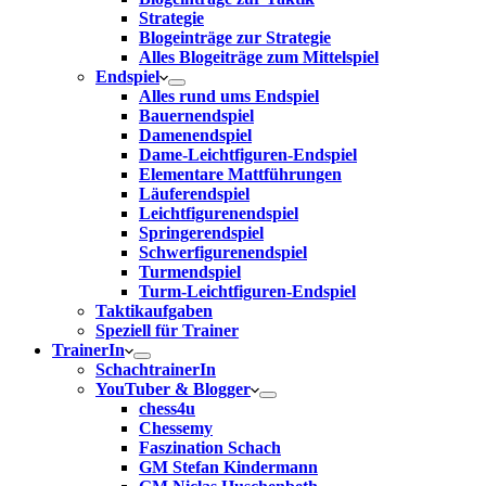
Strategie
Blogeinträge zur Strategie
Alles Blogeiträge zum Mittelspiel
Endspiel
Alles rund ums Endspiel
Bauernendspiel
Damenendspiel
Dame-Leichtfiguren-Endspiel
Elementare Mattführungen
Läuferendspiel
Leichtfigurenendspiel
Springerendspiel
Schwerfigurenendspiel
Turmendspiel
Turm-Leichtfiguren-Endspiel
Taktikaufgaben
Speziell für Trainer
TrainerIn
SchachtrainerIn
YouTuber & Blogger
chess4u
Chessemy
Faszination Schach
GM Stefan Kindermann