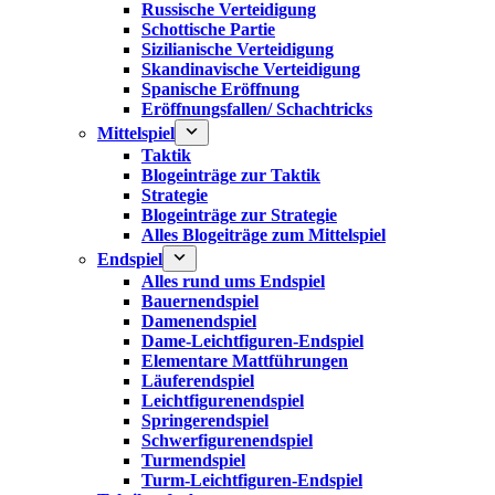
Russische Verteidigung
Schottische Partie
Sizilianische Verteidigung
Skandinavische Verteidigung
Spanische Eröffnung
Eröffnungsfallen/ Schachtricks
Mittelspiel
Taktik
Blogeinträge zur Taktik
Strategie
Blogeinträge zur Strategie
Alles Blogeiträge zum Mittelspiel
Endspiel
Alles rund ums Endspiel
Bauernendspiel
Damenendspiel
Dame-Leichtfiguren-Endspiel
Elementare Mattführungen
Läuferendspiel
Leichtfigurenendspiel
Springerendspiel
Schwerfigurenendspiel
Turmendspiel
Turm-Leichtfiguren-Endspiel