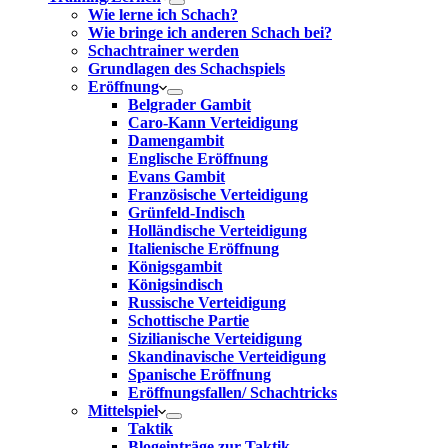
Wie lerne ich Schach?
Wie bringe ich anderen Schach bei?
Schachtrainer werden
Grundlagen des Schachspiels
Eröffnung
Belgrader Gambit
Caro-Kann Verteidigung
Damengambit
Englische Eröffnung
Evans Gambit
Französische Verteidigung
Grünfeld-Indisch
Holländische Verteidigung
Italienische Eröffnung
Königsgambit
Königsindisch
Russische Verteidigung
Schottische Partie
Sizilianische Verteidigung
Skandinavische Verteidigung
Spanische Eröffnung
Eröffnungsfallen/ Schachtricks
Mittelspiel
Taktik
Blogeinträge zur Taktik