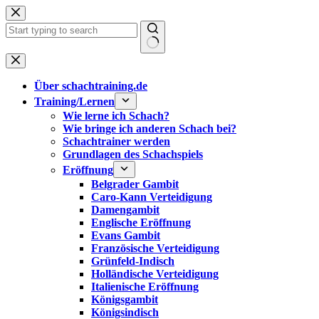
Zum
Inhalt
springen
Keine
Ergebnisse
Über schachtraining.de
Training/Lernen
Wie lerne ich Schach?
Wie bringe ich anderen Schach bei?
Schachtrainer werden
Grundlagen des Schachspiels
Eröffnung
Belgrader Gambit
Caro-Kann Verteidigung
Damengambit
Englische Eröffnung
Evans Gambit
Französische Verteidigung
Grünfeld-Indisch
Holländische Verteidigung
Italienische Eröffnung
Königsgambit
Königsindisch