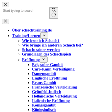
Zum
Inhalt
springen
Keine
Ergebnisse
Über schachtraining.de
Training/Lernen
Wie lerne ich Schach?
Wie bringe ich anderen Schach bei?
Schachtrainer werden
Grundlagen des Schachspiels
Eröffnung
Belgrader Gambit
Caro-Kann Verteidigung
Damengambit
Englische Eröffnung
Evans Gambit
Französische Verteidigung
Grünfeld-Indisch
Holländische Verteidigung
Italienische Eröffnung
Königsgambit
Königsindisch