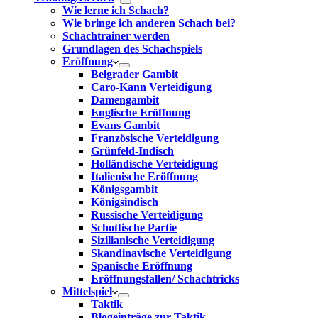
Wie lerne ich Schach?
Wie bringe ich anderen Schach bei?
Schachtrainer werden
Grundlagen des Schachspiels
Eröffnung
Belgrader Gambit
Caro-Kann Verteidigung
Damengambit
Englische Eröffnung
Evans Gambit
Französische Verteidigung
Grünfeld-Indisch
Holländische Verteidigung
Italienische Eröffnung
Königsgambit
Königsindisch
Russische Verteidigung
Schottische Partie
Sizilianische Verteidigung
Skandinavische Verteidigung
Spanische Eröffnung
Eröffnungsfallen/ Schachtricks
Mittelspiel
Taktik
Blogeinträge zur Taktik