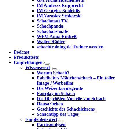
GM Niclas Huschenbeth
IM Andreas Rupprecht
IM Georgios Souleidis
IM Yaroslav Srokovski
Schachmatt TV
Schachpanda
Schacharena.de
WFM Anna Endreß
Walter Rädler
schachtraining.de Trainer werden
Podcast
Produkttests
Empfehlungen
Wissenswert
Warum Schach?
Fabelhaftes Mädchenschach – Ein toller
Image-/ Werbefilm
Die Weizenkornlegende
Fairplay im Schach
Die 10 größten Vorteile von Schach‎
Hausarbeiten
Geschichte des Schachlehrens
Schachtipp des Tages
Empfehlenswert
Partieanalysen