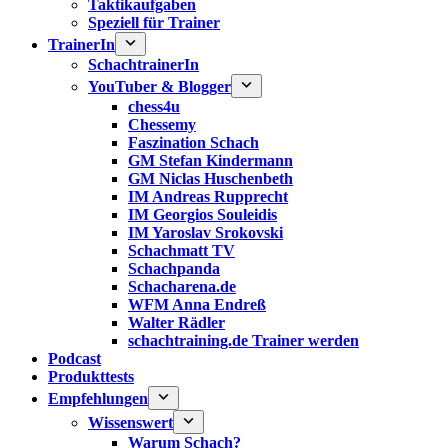
Taktikaufgaben
Speziell für Trainer
TrainerIn
SchachtrainerIn
YouTuber & Blogger
chess4u
Chessemy
Faszination Schach
GM Stefan Kindermann
GM Niclas Huschenbeth
IM Andreas Rupprecht
IM Georgios Souleidis
IM Yaroslav Srokovski
Schachmatt TV
Schachpanda
Schacharena.de
WFM Anna Endreß
Walter Rädler
schachtraining.de Trainer werden
Podcast
Produkttests
Empfehlungen
Wissenswert
Warum Schach?