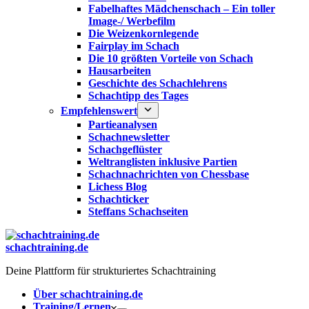
Fabelhaftes Mädchenschach – Ein toller
Image-/ Werbefilm
Die Weizenkornlegende
Fairplay im Schach
Die 10 größten Vorteile von Schach‎
Hausarbeiten
Geschichte des Schachlehrens
Schachtipp des Tages
Empfehlenswert
Partieanalysen
Schachnewsletter
Schachgeflüster
Weltranglisten inklusive Partien
Schachnachrichten von Chessbase
Lichess Blog
Schachticker
Steffans Schachseiten
schachtraining.de
Deine Plattform für strukturiertes Schachtraining
Über schachtraining.de
Training/Lernen