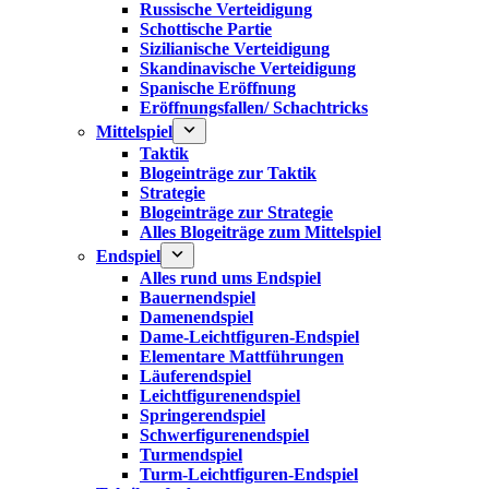
Russische Verteidigung
Schottische Partie
Sizilianische Verteidigung
Skandinavische Verteidigung
Spanische Eröffnung
Eröffnungsfallen/ Schachtricks
Mittelspiel
Taktik
Blogeinträge zur Taktik
Strategie
Blogeinträge zur Strategie
Alles Blogeiträge zum Mittelspiel
Endspiel
Alles rund ums Endspiel
Bauernendspiel
Damenendspiel
Dame-Leichtfiguren-Endspiel
Elementare Mattführungen
Läuferendspiel
Leichtfigurenendspiel
Springerendspiel
Schwerfigurenendspiel
Turmendspiel
Turm-Leichtfiguren-Endspiel