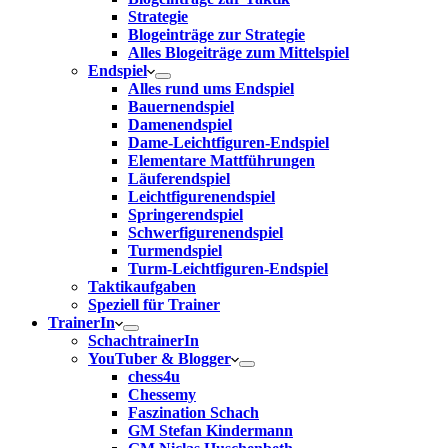
Strategie
Blogeinträge zur Strategie
Alles Blogeiträge zum Mittelspiel
Endspiel
Alles rund ums Endspiel
Bauernendspiel
Damenendspiel
Dame-Leichtfiguren-Endspiel
Elementare Mattführungen
Läuferendspiel
Leichtfigurenendspiel
Springerendspiel
Schwerfigurenendspiel
Turmendspiel
Turm-Leichtfiguren-Endspiel
Taktikaufgaben
Speziell für Trainer
TrainerIn
SchachtrainerIn
YouTuber & Blogger
chess4u
Chessemy
Faszination Schach
GM Stefan Kindermann