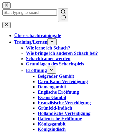
Zum
Inhalt
springen
Keine
Ergebnisse
Über schachtraining.de
Training/Lernen
Wie lerne ich Schach?
Wie bringe ich anderen Schach bei?
Schachtrainer werden
Grundlagen des Schachspiels
Eröffnung
Belgrader Gambit
Caro-Kann Verteidigung
Damengambit
Englische Eröffnung
Evans Gambit
Französische Verteidigung
Grünfeld-Indisch
Holländische Verteidigung
Italienische Eröffnung
Königsgambit
Königsindisch