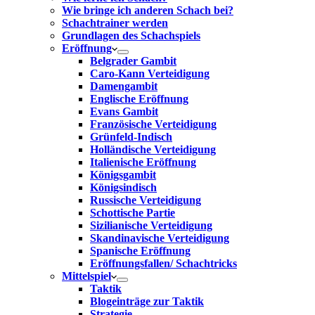
Wie bringe ich anderen Schach bei?
Schachtrainer werden
Grundlagen des Schachspiels
Eröffnung
Belgrader Gambit
Caro-Kann Verteidigung
Damengambit
Englische Eröffnung
Evans Gambit
Französische Verteidigung
Grünfeld-Indisch
Holländische Verteidigung
Italienische Eröffnung
Königsgambit
Königsindisch
Russische Verteidigung
Schottische Partie
Sizilianische Verteidigung
Skandinavische Verteidigung
Spanische Eröffnung
Eröffnungsfallen/ Schachtricks
Mittelspiel
Taktik
Blogeinträge zur Taktik
Strategie