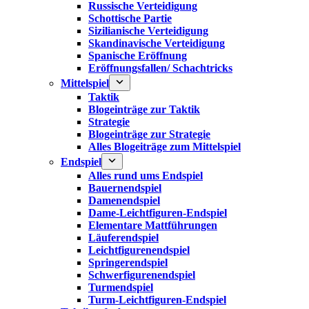
Russische Verteidigung
Schottische Partie
Sizilianische Verteidigung
Skandinavische Verteidigung
Spanische Eröffnung
Eröffnungsfallen/ Schachtricks
Mittelspiel
Taktik
Blogeinträge zur Taktik
Strategie
Blogeinträge zur Strategie
Alles Blogeiträge zum Mittelspiel
Endspiel
Alles rund ums Endspiel
Bauernendspiel
Damenendspiel
Dame-Leichtfiguren-Endspiel
Elementare Mattführungen
Läuferendspiel
Leichtfigurenendspiel
Springerendspiel
Schwerfigurenendspiel
Turmendspiel
Turm-Leichtfiguren-Endspiel