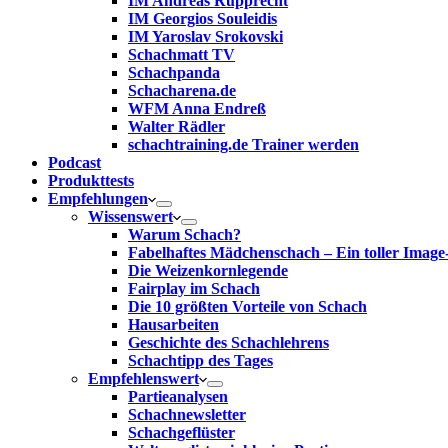
IM Andreas Rupprecht
IM Georgios Souleidis
IM Yaroslav Srokovski
Schachmatt TV
Schachpanda
Schacharena.de
WFM Anna Endreß
Walter Rädler
schachtraining.de Trainer werden
Podcast
Produkttests
Empfehlungen
Wissenswert
Warum Schach?
Fabelhaftes Mädchenschach – Ein toller Image
Die Weizenkornlegende
Fairplay im Schach
Die 10 größten Vorteile von Schach‎
Hausarbeiten
Geschichte des Schachlehrens
Schachtipp des Tages
Empfehlenswert
Partieanalysen
Schachnewsletter
Schachgeflüster