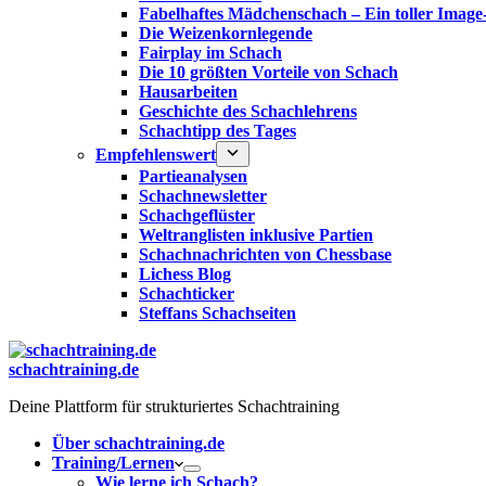
Fabelhaftes Mädchenschach – Ein toller Image
Die Weizenkornlegende
Fairplay im Schach
Die 10 größten Vorteile von Schach‎
Hausarbeiten
Geschichte des Schachlehrens
Schachtipp des Tages
Empfehlenswert
Partieanalysen
Schachnewsletter
Schachgeflüster
Weltranglisten inklusive Partien
Schachnachrichten von Chessbase
Lichess Blog
Schachticker
Steffans Schachseiten
schachtraining.de
Deine Plattform für strukturiertes Schachtraining
Über schachtraining.de
Training/Lernen
Wie lerne ich Schach?