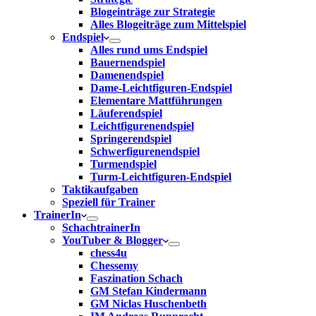
Blogeinträge zur Strategie
Alles Blogeiträge zum Mittelspiel
Endspiel
Alles rund ums Endspiel
Bauernendspiel
Damenendspiel
Dame-Leichtfiguren-Endspiel
Elementare Mattführungen
Läuferendspiel
Leichtfigurenendspiel
Springerendspiel
Schwerfigurenendspiel
Turmendspiel
Turm-Leichtfiguren-Endspiel
Taktikaufgaben
Speziell für Trainer
TrainerIn
SchachtrainerIn
YouTuber & Blogger
chess4u
Chessemy
Faszination Schach
GM Stefan Kindermann
GM Niclas Huschenbeth