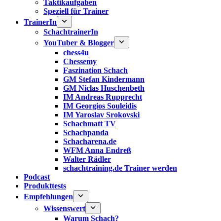
Taktikaufgaben
Speziell für Trainer
TrainerIn
SchachtrainerIn
YouTuber & Blogger
chess4u
Chessemy
Faszination Schach
GM Stefan Kindermann
GM Niclas Huschenbeth
IM Andreas Rupprecht
IM Georgios Souleidis
IM Yaroslav Srokovski
Schachmatt TV
Schachpanda
Schacharena.de
WFM Anna Endreß
Walter Rädler
schachtraining.de Trainer werden
Podcast
Produkttests
Empfehlungen
Wissenswert
Warum Schach?