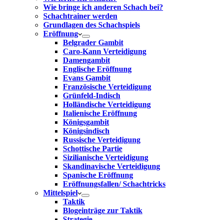
Wie bringe ich anderen Schach bei?
Schachtrainer werden
Grundlagen des Schachspiels
Eröffnung
Belgrader Gambit
Caro-Kann Verteidigung
Damengambit
Englische Eröffnung
Evans Gambit
Französische Verteidigung
Grünfeld-Indisch
Holländische Verteidigung
Italienische Eröffnung
Königsgambit
Königsindisch
Russische Verteidigung
Schottische Partie
Sizilianische Verteidigung
Skandinavische Verteidigung
Spanische Eröffnung
Eröffnungsfallen/ Schachtricks
Mittelspiel
Taktik
Blogeinträge zur Taktik
Strategie