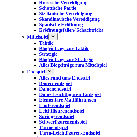
Russische Verteidigung
Schottische Partie
Sizilianische Verteidigung
Skandinavische Verteidigung
Spanische Eröffnung
Eröffnungsfallen/ Schachtricks
Mittelspiel
Taktik
Blogeinträge zur Taktik
Strategie
Blogeinträge zur Strategie
Alles Blogeiträge zum Mittelspiel
Endspiel
Alles rund ums Endspiel
Bauernendspiel
Damenendspiel
Dame-Leichtfiguren-Endspiel
Elementare Mattführungen
Läuferendspiel
Leichtfigurenendspiel
Springerendspiel
Schwerfigurenendspiel
Turmendspiel
Turm-Leichtfiguren-Endspiel