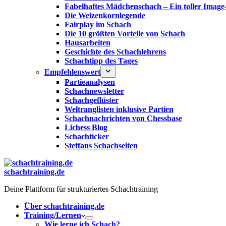
Fabelhaftes Mädchenschach – Ein toller Image
Die Weizenkornlegende
Fairplay im Schach
Die 10 größten Vorteile von Schach‎
Hausarbeiten
Geschichte des Schachlehrens
Schachtipp des Tages
Empfehlenswert
Partieanalysen
Schachnewsletter
Schachgeflüster
Weltranglisten inklusive Partien
Schachnachrichten von Chessbase
Lichess Blog
Schachticker
Steffans Schachseiten
schachtraining.de
Deine Plattform für strukturiertes Schachtraining
Über schachtraining.de
Training/Lernen
Wie lerne ich Schach?