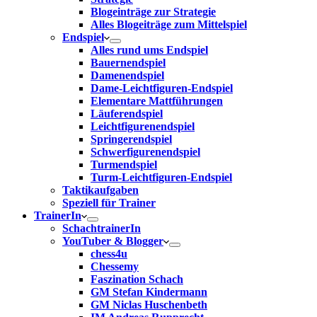
Blogeinträge zur Strategie
Alles Blogeiträge zum Mittelspiel
Endspiel
Alles rund ums Endspiel
Bauernendspiel
Damenendspiel
Dame-Leichtfiguren-Endspiel
Elementare Mattführungen
Läuferendspiel
Leichtfigurenendspiel
Springerendspiel
Schwerfigurenendspiel
Turmendspiel
Turm-Leichtfiguren-Endspiel
Taktikaufgaben
Speziell für Trainer
TrainerIn
SchachtrainerIn
YouTuber & Blogger
chess4u
Chessemy
Faszination Schach
GM Stefan Kindermann
GM Niclas Huschenbeth