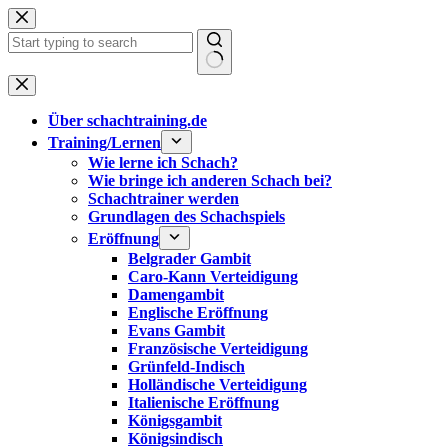
Zum
Inhalt
springen
Keine
Ergebnisse
Über schachtraining.de
Training/Lernen
Wie lerne ich Schach?
Wie bringe ich anderen Schach bei?
Schachtrainer werden
Grundlagen des Schachspiels
Eröffnung
Belgrader Gambit
Caro-Kann Verteidigung
Damengambit
Englische Eröffnung
Evans Gambit
Französische Verteidigung
Grünfeld-Indisch
Holländische Verteidigung
Italienische Eröffnung
Königsgambit
Königsindisch