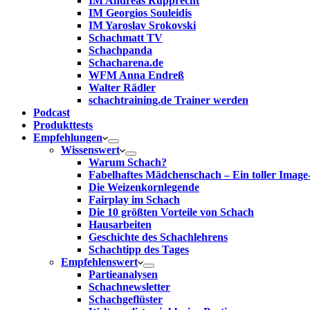
IM Andreas Rupprecht
IM Georgios Souleidis
IM Yaroslav Srokovski
Schachmatt TV
Schachpanda
Schacharena.de
WFM Anna Endreß
Walter Rädler
schachtraining.de Trainer werden
Podcast
Produkttests
Empfehlungen
Wissenswert
Warum Schach?
Fabelhaftes Mädchenschach – Ein toller Image
Die Weizenkornlegende
Fairplay im Schach
Die 10 größten Vorteile von Schach‎
Hausarbeiten
Geschichte des Schachlehrens
Schachtipp des Tages
Empfehlenswert
Partieanalysen
Schachnewsletter
Schachgeflüster