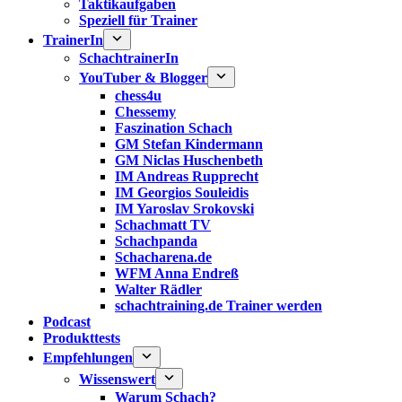
Taktikaufgaben
Speziell für Trainer
TrainerIn
SchachtrainerIn
YouTuber & Blogger
chess4u
Chessemy
Faszination Schach
GM Stefan Kindermann
GM Niclas Huschenbeth
IM Andreas Rupprecht
IM Georgios Souleidis
IM Yaroslav Srokovski
Schachmatt TV
Schachpanda
Schacharena.de
WFM Anna Endreß
Walter Rädler
schachtraining.de Trainer werden
Podcast
Produkttests
Empfehlungen
Wissenswert
Warum Schach?