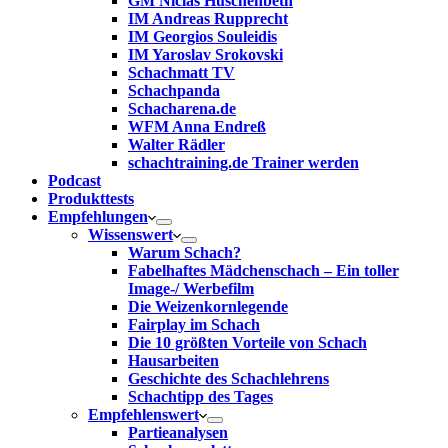
GM Niclas Huschenbeth
IM Andreas Rupprecht
IM Georgios Souleidis
IM Yaroslav Srokovski
Schachmatt TV
Schachpanda
Schacharena.de
WFM Anna Endreß
Walter Rädler
schachtraining.de Trainer werden
Podcast
Produkttests
Empfehlungen
Wissenswert
Warum Schach?
Fabelhaftes Mädchenschach – Ein toller
Image-/ Werbefilm
Die Weizenkornlegende
Fairplay im Schach
Die 10 größten Vorteile von Schach‎
Hausarbeiten
Geschichte des Schachlehrens
Schachtipp des Tages
Empfehlenswert
Partieanalysen