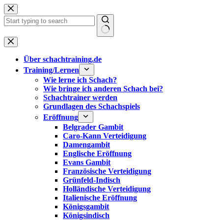
Zum
Inhalt
springen
Keine
Ergebnisse
Über schachtraining.de
Training/Lernen
Wie lerne ich Schach?
Wie bringe ich anderen Schach bei?
Schachtrainer werden
Grundlagen des Schachspiels
Eröffnung
Belgrader Gambit
Caro-Kann Verteidigung
Damengambit
Englische Eröffnung
Evans Gambit
Französische Verteidigung
Grünfeld-Indisch
Holländische Verteidigung
Italienische Eröffnung
Königsgambit
Königsindisch