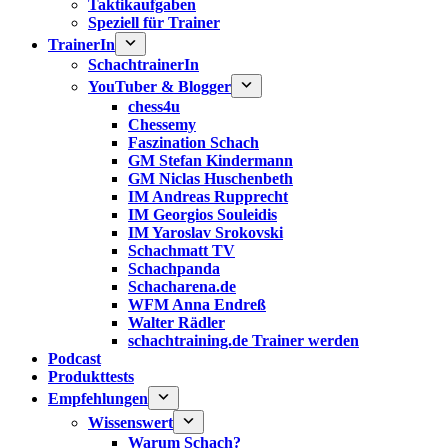
Taktikaufgaben
Speziell für Trainer
TrainerIn
SchachtrainerIn
YouTuber & Blogger
chess4u
Chessemy
Faszination Schach
GM Stefan Kindermann
GM Niclas Huschenbeth
IM Andreas Rupprecht
IM Georgios Souleidis
IM Yaroslav Srokovski
Schachmatt TV
Schachpanda
Schacharena.de
WFM Anna Endreß
Walter Rädler
schachtraining.de Trainer werden
Podcast
Produkttests
Empfehlungen
Wissenswert
Warum Schach?