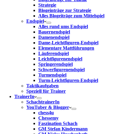
Strategie
Blogeinträge zur Strategie
Alles Blogeiträge zum Mittelspiel
Endspiel
Alles rund ums Endspiel
Bauernendspiel
Damenendspiel
Dame-Leichtfiguren-Endspiel
Elementare Mattführungen
Läuferendspiel
Leichtfigurenendspiel
Springerendspiel
Schwerfigurenendspiel
Turmendspiel
Turm-Leichtfiguren-Endspiel
Taktikaufgaben
Speziell für Trainer
TrainerIn
SchachtrainerIn
YouTuber & Blogger
chess4u
Chessemy
Faszination Schach
GM Stefan Kindermann