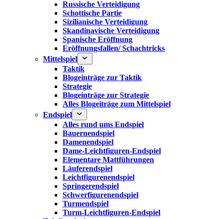
Russische Verteidigung
Schottische Partie
Sizilianische Verteidigung
Skandinavische Verteidigung
Spanische Eröffnung
Eröffnungsfallen/ Schachtricks
Mittelspiel
Taktik
Blogeinträge zur Taktik
Strategie
Blogeinträge zur Strategie
Alles Blogeiträge zum Mittelspiel
Endspiel
Alles rund ums Endspiel
Bauernendspiel
Damenendspiel
Dame-Leichtfiguren-Endspiel
Elementare Mattführungen
Läuferendspiel
Leichtfigurenendspiel
Springerendspiel
Schwerfigurenendspiel
Turmendspiel
Turm-Leichtfiguren-Endspiel