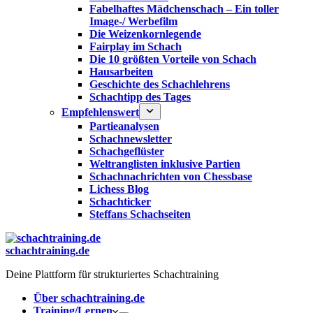
Fabelhaftes Mädchenschach – Ein toller
Image-/ Werbefilm
Die Weizenkornlegende
Fairplay im Schach
Die 10 größten Vorteile von Schach‎
Hausarbeiten
Geschichte des Schachlehrens
Schachtipp des Tages
Empfehlenswert
Partieanalysen
Schachnewsletter
Schachgeflüster
Weltranglisten inklusive Partien
Schachnachrichten von Chessbase
Lichess Blog
Schachticker
Steffans Schachseiten
schachtraining.de
Deine Plattform für strukturiertes Schachtraining
Über schachtraining.de
Training/Lernen