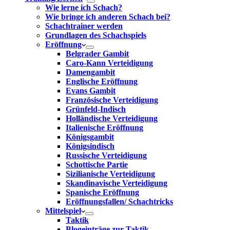
Wie lerne ich Schach?
Wie bringe ich anderen Schach bei?
Schachtrainer werden
Grundlagen des Schachspiels
Eröffnung
Belgrader Gambit
Caro-Kann Verteidigung
Damengambit
Englische Eröffnung
Evans Gambit
Französische Verteidigung
Grünfeld-Indisch
Holländische Verteidigung
Italienische Eröffnung
Königsgambit
Königsindisch
Russische Verteidigung
Schottische Partie
Sizilianische Verteidigung
Skandinavische Verteidigung
Spanische Eröffnung
Eröffnungsfallen/ Schachtricks
Mittelspiel
Taktik
Blogeinträge zur Taktik