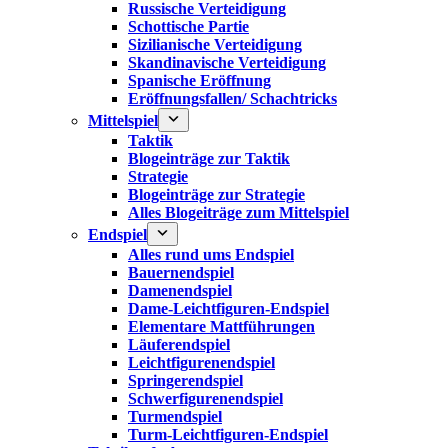
Russische Verteidigung
Schottische Partie
Sizilianische Verteidigung
Skandinavische Verteidigung
Spanische Eröffnung
Eröffnungsfallen/ Schachtricks
Mittelspiel
Taktik
Blogeinträge zur Taktik
Strategie
Blogeinträge zur Strategie
Alles Blogeiträge zum Mittelspiel
Endspiel
Alles rund ums Endspiel
Bauernendspiel
Damenendspiel
Dame-Leichtfiguren-Endspiel
Elementare Mattführungen
Läuferendspiel
Leichtfigurenendspiel
Springerendspiel
Schwerfigurenendspiel
Turmendspiel
Turm-Leichtfiguren-Endspiel