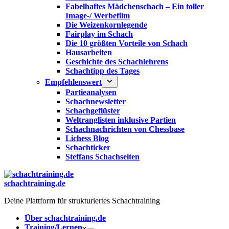
Fabelhaftes Mädchenschach – Ein toller
Image-/ Werbefilm
Die Weizenkornlegende
Fairplay im Schach
Die 10 größten Vorteile von Schach‎
Hausarbeiten
Geschichte des Schachlehrens
Schachtipp des Tages
Empfehlenswert
Partieanalysen
Schachnewsletter
Schachgeflüster
Weltranglisten inklusive Partien
Schachnachrichten von Chessbase
Lichess Blog
Schachticker
Steffans Schachseiten
schachtraining.de
Deine Plattform für strukturiertes Schachtraining
Über schachtraining.de
Training/Lernen