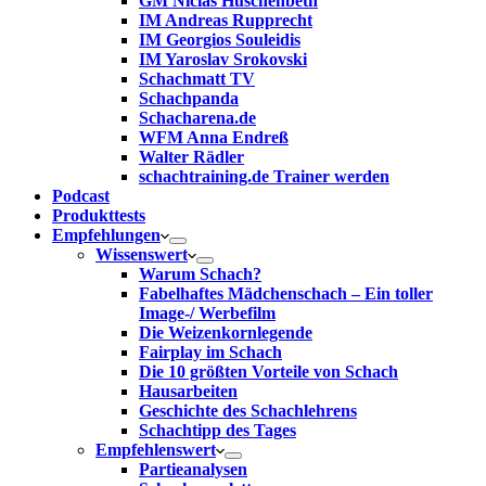
GM Niclas Huschenbeth
IM Andreas Rupprecht
IM Georgios Souleidis
IM Yaroslav Srokovski
Schachmatt TV
Schachpanda
Schacharena.de
WFM Anna Endreß
Walter Rädler
schachtraining.de Trainer werden
Podcast
Produkttests
Empfehlungen
Wissenswert
Warum Schach?
Fabelhaftes Mädchenschach – Ein toller
Image-/ Werbefilm
Die Weizenkornlegende
Fairplay im Schach
Die 10 größten Vorteile von Schach‎
Hausarbeiten
Geschichte des Schachlehrens
Schachtipp des Tages
Empfehlenswert
Partieanalysen