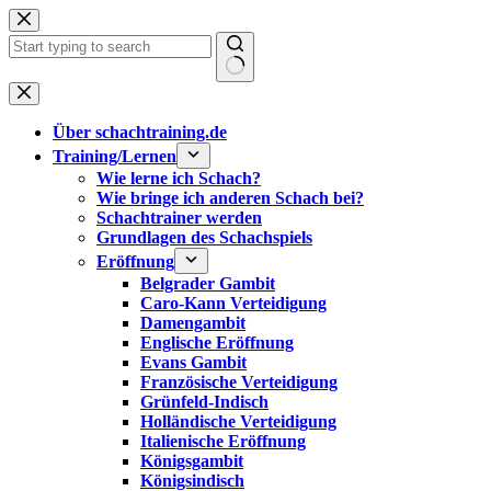
Zum
Inhalt
springen
Keine
Ergebnisse
Über schachtraining.de
Training/Lernen
Wie lerne ich Schach?
Wie bringe ich anderen Schach bei?
Schachtrainer werden
Grundlagen des Schachspiels
Eröffnung
Belgrader Gambit
Caro-Kann Verteidigung
Damengambit
Englische Eröffnung
Evans Gambit
Französische Verteidigung
Grünfeld-Indisch
Holländische Verteidigung
Italienische Eröffnung
Königsgambit
Königsindisch