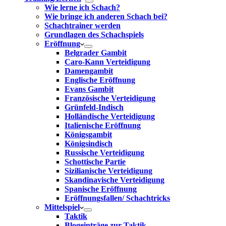
Wie lerne ich Schach?
Wie bringe ich anderen Schach bei?
Schachtrainer werden
Grundlagen des Schachspiels
Eröffnung
Belgrader Gambit
Caro-Kann Verteidigung
Damengambit
Englische Eröffnung
Evans Gambit
Französische Verteidigung
Grünfeld-Indisch
Holländische Verteidigung
Italienische Eröffnung
Königsgambit
Königsindisch
Russische Verteidigung
Schottische Partie
Sizilianische Verteidigung
Skandinavische Verteidigung
Spanische Eröffnung
Eröffnungsfallen/ Schachtricks
Mittelspiel
Taktik
Blogeinträge zur Taktik