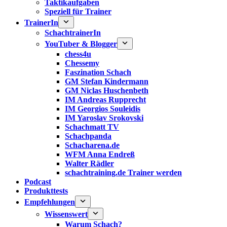
Taktikaufgaben
Speziell für Trainer
TrainerIn
SchachtrainerIn
YouTuber & Blogger
chess4u
Chessemy
Faszination Schach
GM Stefan Kindermann
GM Niclas Huschenbeth
IM Andreas Rupprecht
IM Georgios Souleidis
IM Yaroslav Srokovski
Schachmatt TV
Schachpanda
Schacharena.de
WFM Anna Endreß
Walter Rädler
schachtraining.de Trainer werden
Podcast
Produkttests
Empfehlungen
Wissenswert
Warum Schach?