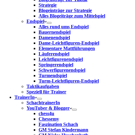
Strategie
Blogeinträge zur Strategie
Alles Blogeiträge zum Mittelspiel
Endspiel
Alles rund ums Endspiel
Bauernendspiel
Damenendspiel
Dame-Leichtfiguren-Endspiel
Elementare Mattführungen
Läuferendspiel
Leichtfigurenendspiel
Springerendspiel
Schwerfigurenendspiel
Turmendspiel
Turm-Leichtfiguren-Endspiel
Taktikaufgaben
Speziell für Trainer
TrainerIn
SchachtrainerIn
YouTuber & Blogger
chess4u
Chessemy
Faszination Schach
GM Stefan Kindermann