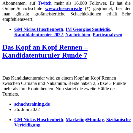
Abonnenten, auf
Twitch
mehr als 16.000 Follower. Er hat die
Online-Schachschule
www.chessence.de
(*) gegründet, bei der
man günstig großmeisterliche Schachlektionen erhält Sehr
empfehlenswert!
GM Niclas Huschenbeth
,
IM Georgios Souleidis
,
Kandidatenturnier 2022
,
Nachrichten
,
Partieanalysen
Das Kopf an Kopf Rennen –
Kandidatenturnier Runde 7
Das Kandidatenturnier wird zu einem Kopf an Kopf Rennen
zwischen Caruana und Nakamura. Beide haben 2,5 bzw 3 Punkte
mehr als ihre Kontrahenten. Nun startet die zweite Hälfte des
Turniers.
schachtraining.de
26. Juni 2022
GM Niclas Huschenbeth
,
MarketingMonday
,
Sizilianische
Verteidigung