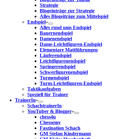
Strategie
Blogeinträge zur Strategie
Alles Blogeiträge zum Mittelspiel
Endspiel
Alles rund ums Endspiel
Bauernendspiel
Damenendspiel
Dame-Leichtfiguren-Endspiel
Elementare Mattführungen
Läuferendspiel
Leichtfigurenendspiel
Springerendspiel
Schwerfigurenendspiel
Turmendspiel
Turm-Leichtfiguren-Endspiel
Taktikaufgaben
Speziell für Trainer
TrainerIn
SchachtrainerIn
YouTuber & Blogger
chess4u
Chessemy
Faszination Schach
GM Stefan Kindermann