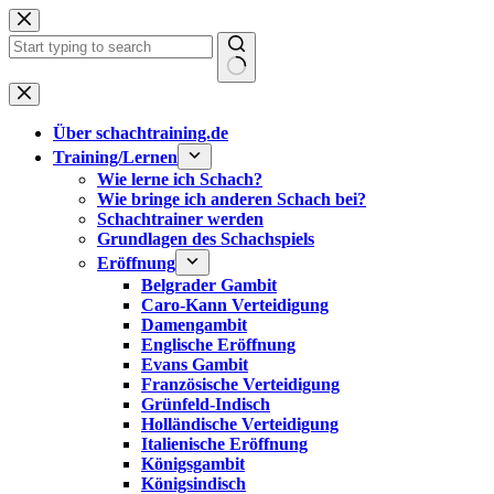
Zum
Inhalt
springen
Keine
Ergebnisse
Über schachtraining.de
Training/Lernen
Wie lerne ich Schach?
Wie bringe ich anderen Schach bei?
Schachtrainer werden
Grundlagen des Schachspiels
Eröffnung
Belgrader Gambit
Caro-Kann Verteidigung
Damengambit
Englische Eröffnung
Evans Gambit
Französische Verteidigung
Grünfeld-Indisch
Holländische Verteidigung
Italienische Eröffnung
Königsgambit
Königsindisch