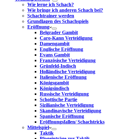
Wie lerne ich Schach?
Wie bringe ich anderen Schach bei?
Schachtrainer werden
Grundlagen des Schachspiels
Eröffnung
Belgrader Gambit
Caro-Kann Verteidigung
Damengambit
Englische Eröffnung
Evans Gambit
Französische Verteidigung
Grünfeld-Indisch
Holländische Verteidigung
Italienische Eröffnung
Königsgambit
Königsindisch
Russische Verteidigung
Schottische Partie
Sizilianische Verteidigung
Skandinavische Verteidigung
Spanische Eröffnung
Eröffnungsfallen/ Schachtricks
Mittelspiel
Taktik
Blogeinträge zur Taktik