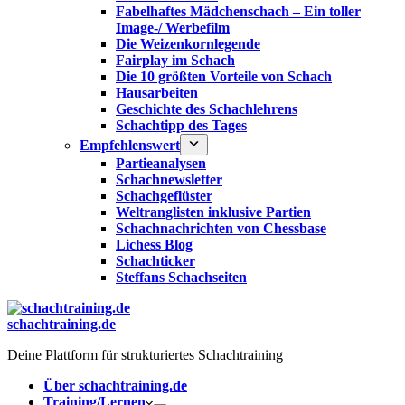
Fabelhaftes Mädchenschach – Ein toller
Image-/ Werbefilm
Die Weizenkornlegende
Fairplay im Schach
Die 10 größten Vorteile von Schach‎
Hausarbeiten
Geschichte des Schachlehrens
Schachtipp des Tages
Empfehlenswert
Partieanalysen
Schachnewsletter
Schachgeflüster
Weltranglisten inklusive Partien
Schachnachrichten von Chessbase
Lichess Blog
Schachticker
Steffans Schachseiten
schachtraining.de
Deine Plattform für strukturiertes Schachtraining
Über schachtraining.de
Training/Lernen