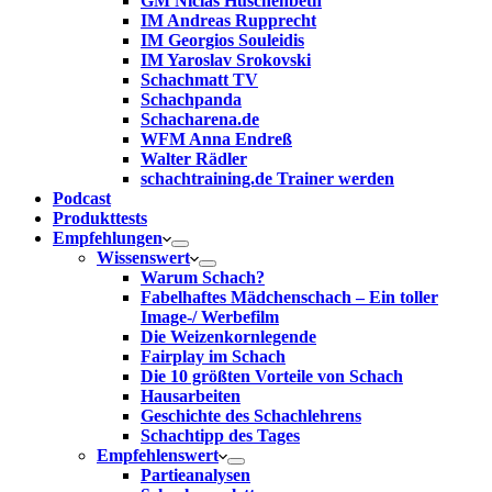
GM Niclas Huschenbeth
IM Andreas Rupprecht
IM Georgios Souleidis
IM Yaroslav Srokovski
Schachmatt TV
Schachpanda
Schacharena.de
WFM Anna Endreß
Walter Rädler
schachtraining.de Trainer werden
Podcast
Produkttests
Empfehlungen
Wissenswert
Warum Schach?
Fabelhaftes Mädchenschach – Ein toller
Image-/ Werbefilm
Die Weizenkornlegende
Fairplay im Schach
Die 10 größten Vorteile von Schach‎
Hausarbeiten
Geschichte des Schachlehrens
Schachtipp des Tages
Empfehlenswert
Partieanalysen