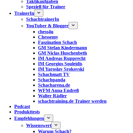
Taktikaufgaben
Speziell für Trainer
TrainerIn
SchachtrainerIn
YouTuber & Blogger
chess4u
Chessemy
Faszination Schach
GM Stefan Kindermann
GM Niclas Huschenbeth
IM Andreas Rupprecht
IM Georgios Souleidis
IM Yaroslav Srokovski
Schachmatt TV
Schachpanda
Schacharena.de
WFM Anna Endreß
Walter Rädler
schachtraining.de Trainer werden
Podcast
Produkttests
Empfehlungen
Wissenswert
Warum Schach?