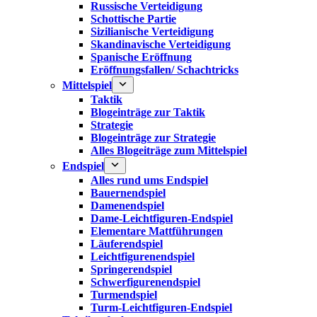
Russische Verteidigung
Schottische Partie
Sizilianische Verteidigung
Skandinavische Verteidigung
Spanische Eröffnung
Eröffnungsfallen/ Schachtricks
Mittelspiel
Taktik
Blogeinträge zur Taktik
Strategie
Blogeinträge zur Strategie
Alles Blogeiträge zum Mittelspiel
Endspiel
Alles rund ums Endspiel
Bauernendspiel
Damenendspiel
Dame-Leichtfiguren-Endspiel
Elementare Mattführungen
Läuferendspiel
Leichtfigurenendspiel
Springerendspiel
Schwerfigurenendspiel
Turmendspiel
Turm-Leichtfiguren-Endspiel