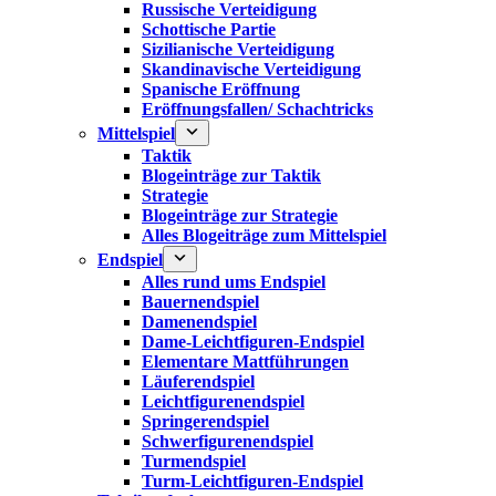
Russische Verteidigung
Schottische Partie
Sizilianische Verteidigung
Skandinavische Verteidigung
Spanische Eröffnung
Eröffnungsfallen/ Schachtricks
Mittelspiel
Taktik
Blogeinträge zur Taktik
Strategie
Blogeinträge zur Strategie
Alles Blogeiträge zum Mittelspiel
Endspiel
Alles rund ums Endspiel
Bauernendspiel
Damenendspiel
Dame-Leichtfiguren-Endspiel
Elementare Mattführungen
Läuferendspiel
Leichtfigurenendspiel
Springerendspiel
Schwerfigurenendspiel
Turmendspiel
Turm-Leichtfiguren-Endspiel