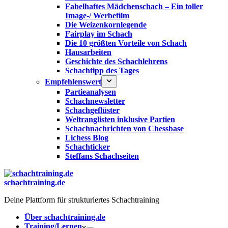
Fabelhaftes Mädchenschach – Ein toller
Image-/ Werbefilm
Die Weizenkornlegende
Fairplay im Schach
Die 10 größten Vorteile von Schach‎
Hausarbeiten
Geschichte des Schachlehrens
Schachtipp des Tages
Empfehlenswert
Partieanalysen
Schachnewsletter
Schachgeflüster
Weltranglisten inklusive Partien
Schachnachrichten von Chessbase
Lichess Blog
Schachticker
Steffans Schachseiten
schachtraining.de
Deine Plattform für strukturiertes Schachtraining
Über schachtraining.de
Training/Lernen