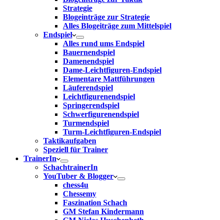
Strategie
Blogeinträge zur Strategie
Alles Blogeiträge zum Mittelspiel
Endspiel
Alles rund ums Endspiel
Bauernendspiel
Damenendspiel
Dame-Leichtfiguren-Endspiel
Elementare Mattführungen
Läuferendspiel
Leichtfigurenendspiel
Springerendspiel
Schwerfigurenendspiel
Turmendspiel
Turm-Leichtfiguren-Endspiel
Taktikaufgaben
Speziell für Trainer
TrainerIn
SchachtrainerIn
YouTuber & Blogger
chess4u
Chessemy
Faszination Schach
GM Stefan Kindermann