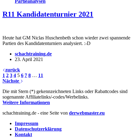
Partieanalysen
R11 Kandidatenturnier 2021
Heute hat GM Niclas Huschenbeth schon wieder zwei spannende
Partien des Kandidatenturniers analysiert. :-D
schachtraining.de
23. April 2021
zurück
1
2
3
4
5
6
7
8
…
11
Nächste
Die mit Stern (*) gekennzeichneten Links oder Rabattcodes sind
sogenannte Affiliatelinks/-codes/Werbelinks.
Weitere Informationen
schachtraining.de - eine Seite von
derwebmaster.eu
Impressum
Datenschutzerklärung
Kontakt