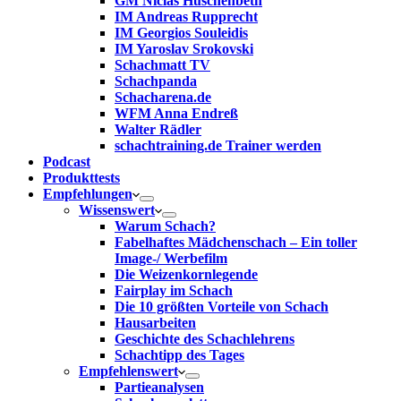
GM Niclas Huschenbeth
IM Andreas Rupprecht
IM Georgios Souleidis
IM Yaroslav Srokovski
Schachmatt TV
Schachpanda
Schacharena.de
WFM Anna Endreß
Walter Rädler
schachtraining.de Trainer werden
Podcast
Produkttests
Empfehlungen
Wissenswert
Warum Schach?
Fabelhaftes Mädchenschach – Ein toller
Image-/ Werbefilm
Die Weizenkornlegende
Fairplay im Schach
Die 10 größten Vorteile von Schach‎
Hausarbeiten
Geschichte des Schachlehrens
Schachtipp des Tages
Empfehlenswert
Partieanalysen