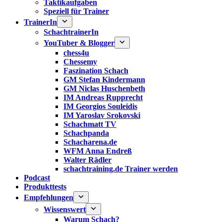
Taktikaufgaben
Speziell für Trainer
TrainerIn
SchachtrainerIn
YouTuber & Blogger
chess4u
Chessemy
Faszination Schach
GM Stefan Kindermann
GM Niclas Huschenbeth
IM Andreas Rupprecht
IM Georgios Souleidis
IM Yaroslav Srokovski
Schachmatt TV
Schachpanda
Schacharena.de
WFM Anna Endreß
Walter Rädler
schachtraining.de Trainer werden
Podcast
Produkttests
Empfehlungen
Wissenswert
Warum Schach?