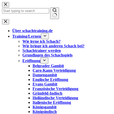
Zum
Inhalt
springen
Keine
Ergebnisse
Über schachtraining.de
Training/Lernen
Wie lerne ich Schach?
Wie bringe ich anderen Schach bei?
Schachtrainer werden
Grundlagen des Schachspiels
Eröffnung
Belgrader Gambit
Caro-Kann Verteidigung
Damengambit
Englische Eröffnung
Evans Gambit
Französische Verteidigung
Grünfeld-Indisch
Holländische Verteidigung
Italienische Eröffnung
Königsgambit
Königsindisch