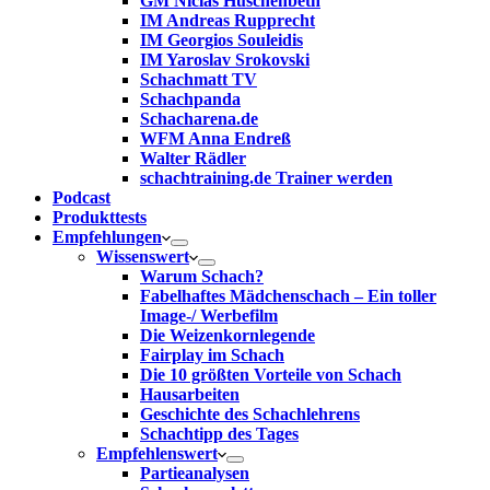
GM Niclas Huschenbeth
IM Andreas Rupprecht
IM Georgios Souleidis
IM Yaroslav Srokovski
Schachmatt TV
Schachpanda
Schacharena.de
WFM Anna Endreß
Walter Rädler
schachtraining.de Trainer werden
Podcast
Produkttests
Empfehlungen
Wissenswert
Warum Schach?
Fabelhaftes Mädchenschach – Ein toller
Image-/ Werbefilm
Die Weizenkornlegende
Fairplay im Schach
Die 10 größten Vorteile von Schach‎
Hausarbeiten
Geschichte des Schachlehrens
Schachtipp des Tages
Empfehlenswert
Partieanalysen