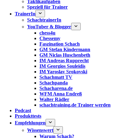
Taktikaufgaben
Speziell für Trainer
TrainerIn
SchachtrainerIn
YouTuber & Blogger
chess4u
Chessemy
Faszination Schach
GM Stefan Kindermann
GM Niclas Huschenbeth
IM Andreas Rupprecht
IM Georgios Souleidis
IM Yaroslav Srokovski
Schachmatt TV
Schachpanda
Schacharena.de
WFM Anna Endreß
Walter Rädler
schachtraining.de Trainer werden
Podcast
Produkttests
Empfehlungen
Wissenswert
Warum Schach?