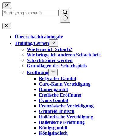
Zum
Inhalt
springen
Keine
Ergebnisse
Über schachtraining.de
Training/Lernen
Wie lerne ich Schach?
Wie bringe ich anderen Schach bei?
Schachtrainer werden
Grundlagen des Schachspiels
Eröffnung
Belgrader Gambit
Caro-Kann Verteidigung
Damengambit
Englische Eröffnung
Evans Gambit
Französische Verteidigung
Grünfeld-Indisch
Holländische Verteidigung
Italienische Eröffnung
Königsgambit
Königsindisch