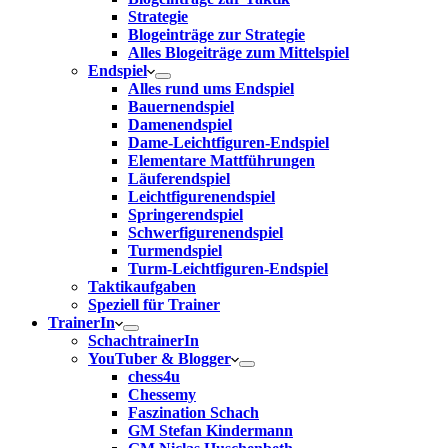
Strategie
Blogeinträge zur Strategie
Alles Blogeiträge zum Mittelspiel
Endspiel
Alles rund ums Endspiel
Bauernendspiel
Damenendspiel
Dame-Leichtfiguren-Endspiel
Elementare Mattführungen
Läuferendspiel
Leichtfigurenendspiel
Springerendspiel
Schwerfigurenendspiel
Turmendspiel
Turm-Leichtfiguren-Endspiel
Taktikaufgaben
Speziell für Trainer
TrainerIn
SchachtrainerIn
YouTuber & Blogger
chess4u
Chessemy
Faszination Schach
GM Stefan Kindermann