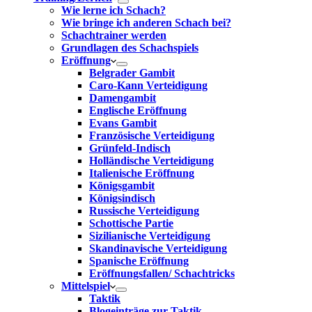
Wie lerne ich Schach?
Wie bringe ich anderen Schach bei?
Schachtrainer werden
Grundlagen des Schachspiels
Eröffnung
Belgrader Gambit
Caro-Kann Verteidigung
Damengambit
Englische Eröffnung
Evans Gambit
Französische Verteidigung
Grünfeld-Indisch
Holländische Verteidigung
Italienische Eröffnung
Königsgambit
Königsindisch
Russische Verteidigung
Schottische Partie
Sizilianische Verteidigung
Skandinavische Verteidigung
Spanische Eröffnung
Eröffnungsfallen/ Schachtricks
Mittelspiel
Taktik
Blogeinträge zur Taktik