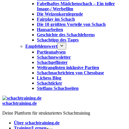
Fabelhaftes Mädchenschach – Ein toller
Image-/ Werbefilm
Die Weizenkornlegende
Fairplay im Schach
Die 10 größten Vorteile von Schach‎
Hausarbeiten
Geschichte des Schachlehrens
Schachtipp des Tages
Empfehlenswert
Partieanalysen
Schachnewsletter
Schachgeflüster
Weltranglisten inklusive Partien
Schachnachrichten von Chessbase
Lichess Blog
Schachticker
Steffans Schachseiten
schachtraining.de
Deine Plattform für strukturiertes Schachtraining
Über schachtraining.de
Training/Lernen