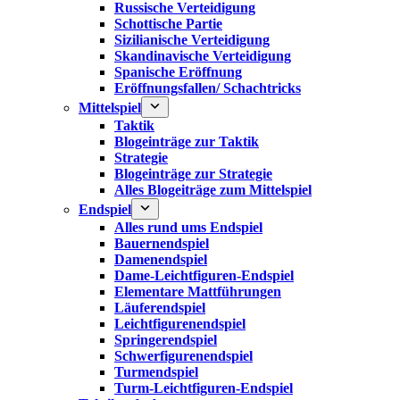
Russische Verteidigung
Schottische Partie
Sizilianische Verteidigung
Skandinavische Verteidigung
Spanische Eröffnung
Eröffnungsfallen/ Schachtricks
Mittelspiel
Taktik
Blogeinträge zur Taktik
Strategie
Blogeinträge zur Strategie
Alles Blogeiträge zum Mittelspiel
Endspiel
Alles rund ums Endspiel
Bauernendspiel
Damenendspiel
Dame-Leichtfiguren-Endspiel
Elementare Mattführungen
Läuferendspiel
Leichtfigurenendspiel
Springerendspiel
Schwerfigurenendspiel
Turmendspiel
Turm-Leichtfiguren-Endspiel