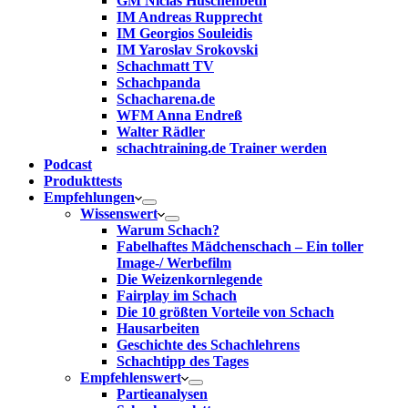
GM Niclas Huschenbeth
IM Andreas Rupprecht
IM Georgios Souleidis
IM Yaroslav Srokovski
Schachmatt TV
Schachpanda
Schacharena.de
WFM Anna Endreß
Walter Rädler
schachtraining.de Trainer werden
Podcast
Produkttests
Empfehlungen
Wissenswert
Warum Schach?
Fabelhaftes Mädchenschach – Ein toller
Image-/ Werbefilm
Die Weizenkornlegende
Fairplay im Schach
Die 10 größten Vorteile von Schach‎
Hausarbeiten
Geschichte des Schachlehrens
Schachtipp des Tages
Empfehlenswert
Partieanalysen