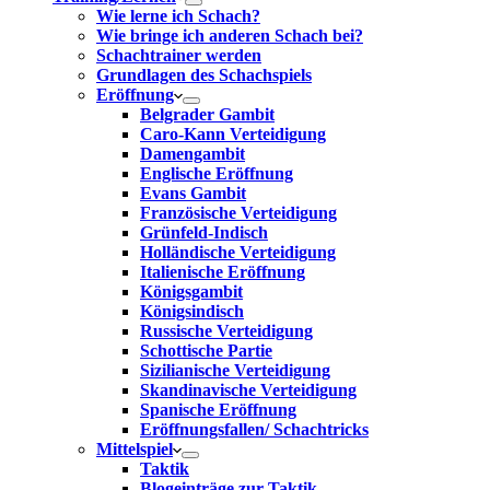
Wie lerne ich Schach?
Wie bringe ich anderen Schach bei?
Schachtrainer werden
Grundlagen des Schachspiels
Eröffnung
Belgrader Gambit
Caro-Kann Verteidigung
Damengambit
Englische Eröffnung
Evans Gambit
Französische Verteidigung
Grünfeld-Indisch
Holländische Verteidigung
Italienische Eröffnung
Königsgambit
Königsindisch
Russische Verteidigung
Schottische Partie
Sizilianische Verteidigung
Skandinavische Verteidigung
Spanische Eröffnung
Eröffnungsfallen/ Schachtricks
Mittelspiel
Taktik
Blogeinträge zur Taktik