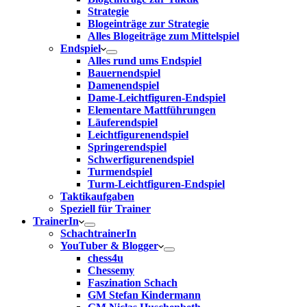
Strategie
Blogeinträge zur Strategie
Alles Blogeiträge zum Mittelspiel
Endspiel
Alles rund ums Endspiel
Bauernendspiel
Damenendspiel
Dame-Leichtfiguren-Endspiel
Elementare Mattführungen
Läuferendspiel
Leichtfigurenendspiel
Springerendspiel
Schwerfigurenendspiel
Turmendspiel
Turm-Leichtfiguren-Endspiel
Taktikaufgaben
Speziell für Trainer
TrainerIn
SchachtrainerIn
YouTuber & Blogger
chess4u
Chessemy
Faszination Schach
GM Stefan Kindermann