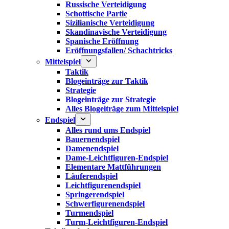
Russische Verteidigung
Schottische Partie
Sizilianische Verteidigung
Skandinavische Verteidigung
Spanische Eröffnung
Eröffnungsfallen/ Schachtricks
Mittelspiel
Taktik
Blogeinträge zur Taktik
Strategie
Blogeinträge zur Strategie
Alles Blogeiträge zum Mittelspiel
Endspiel
Alles rund ums Endspiel
Bauernendspiel
Damenendspiel
Dame-Leichtfiguren-Endspiel
Elementare Mattführungen
Läuferendspiel
Leichtfigurenendspiel
Springerendspiel
Schwerfigurenendspiel
Turmendspiel
Turm-Leichtfiguren-Endspiel