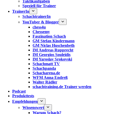
Taktikaufgaben
Speziell für Trainer
TrainerIn
SchachtrainerIn
YouTuber & Blogger
chess4u
Chessemy
Faszination Schach
GM Stefan Kindermann
GM Niclas Huschenbeth
IM Andreas Rupprecht
IM Georgios Souleidis
IM Yaroslav Srokovski
Schachmatt TV
Schachpanda
Schacharena.de
WFM Anna Endreß
Walter Rädler
schachtraining.de Trainer werden
Podcast
Produkttests
Empfehlungen
Wissenswert
Warum Schach?