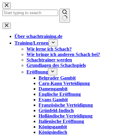
Zum
Inhalt
springen
Keine
Ergebnisse
Über schachtraining.de
Training/Lernen
Wie lerne ich Schach?
Wie bringe ich anderen Schach bei?
Schachtrainer werden
Grundlagen des Schachspiels
Eröffnung
Belgrader Gambit
Caro-Kann Verteidigung
Damengambit
Englische Eröffnung
Evans Gambit
Französische Verteidigung
Grünfeld-Indisch
Holländische Verteidigung
Italienische Eröffnung
Königsgambit
Königsindisch