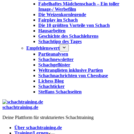
Fabelhaftes Mädchenschach – Ein toller
Image-/ Werbefilm
Die Weizenkornlegende
Fairplay im Schach
Die 10 größten Vorteile von Schach‎
Hausarbeiten
Geschichte des Schachlehrens
Schachtipp des Tages
Empfehlenswert
Partieanalysen
Schachnewsletter
Schachgeflüster
Weltranglisten inklusive Partien
Schachnachrichten von Chessbase
Lichess Blog
Schachticker
Steffans Schachseiten
schachtraining.de
Deine Plattform für strukturiertes Schachtraining
Über schachtraining.de
Training/Lernen