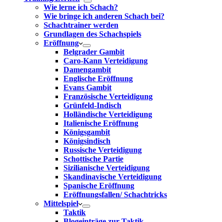
Wie lerne ich Schach?
Wie bringe ich anderen Schach bei?
Schachtrainer werden
Grundlagen des Schachspiels
Eröffnung
Belgrader Gambit
Caro-Kann Verteidigung
Damengambit
Englische Eröffnung
Evans Gambit
Französische Verteidigung
Grünfeld-Indisch
Holländische Verteidigung
Italienische Eröffnung
Königsgambit
Königsindisch
Russische Verteidigung
Schottische Partie
Sizilianische Verteidigung
Skandinavische Verteidigung
Spanische Eröffnung
Eröffnungsfallen/ Schachtricks
Mittelspiel
Taktik
Blogeinträge zur Taktik