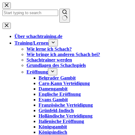
Zum
Inhalt
springen
Keine
Ergebnisse
Über schachtraining.de
Training/Lernen
Wie lerne ich Schach?
Wie bringe ich anderen Schach bei?
Schachtrainer werden
Grundlagen des Schachspiels
Eröffnung
Belgrader Gambit
Caro-Kann Verteidigung
Damengambit
Englische Eröffnung
Evans Gambit
Französische Verteidigung
Grünfeld-Indisch
Holländische Verteidigung
Italienische Eröffnung
Königsgambit
Königsindisch