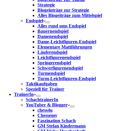
Strategie
Blogeinträge zur Strategie
Alles Blogeiträge zum Mittelspiel
Endspiel
Alles rund ums Endspiel
Bauernendspiel
Damenendspiel
Dame-Leichtfiguren-Endspiel
Elementare Mattführungen
Läuferendspiel
Leichtfigurenendspiel
Springerendspiel
Schwerfigurenendspiel
Turmendspiel
Turm-Leichtfiguren-Endspiel
Taktikaufgaben
Speziell für Trainer
TrainerIn
SchachtrainerIn
YouTuber & Blogger
chess4u
Chessemy
Faszination Schach
GM Stefan Kindermann