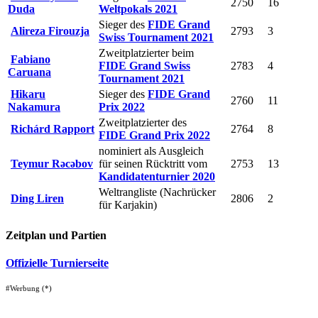
2750
16
Duda
Weltpokals 2021
Sieger des
FIDE Grand
Alireza Firouzja
2793
3
Swiss Tournament 2021
Zweitplatzierter beim
Fabiano
FIDE Grand Swiss
2783
4
Caruana
Tournament 2021
Hikaru
Sieger des
FIDE Grand
2760
11
Nakamura
Prix 2022
Zweitplatzierter des
Richárd Rapport
2764
8
FIDE Grand Prix 2022
nominiert als Ausgleich
Teymur Rəcəbov
für seinen Rücktritt vom
2753
13
Kandidatenturnier 2020
Weltrangliste (Nachrücker
Ding Liren
2806
2
für Karjakin)
Zeitplan und Partien
Offizielle Turnierseite
#Werbung (*)