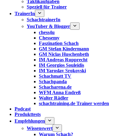
Taktikaufgaben
Speziell für Trainer
TrainerIn
SchachtrainerIn
YouTuber & Blogger
chess4u
Chessemy
Faszination Schach
GM Stefan Kindermann
GM Niclas Huschenbeth
IM Andreas Rupprecht
IM Georgios Souleidis
IM Yaroslav Srokovski
Schachmatt TV
Schachpanda
Schacharena.de
WFM Anna Endreß
Walter Rädler
schachtraining.de Trainer werden
Podcast
Produkttests
Empfehlungen
Wissenswert
Warum Schach?