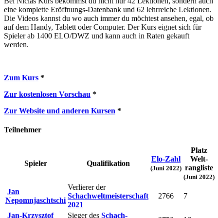
Bei Niclas Kurs bekommst du nicht nur 42 Lektionen, sondern auch
eine komplette Eröffnungs-Datenbank und 62 lehrreiche Lektionen.
Die Videos kannst du wo auch immer du möchtest ansehen, egal, ob
auf dem Handy, Tablett oder Computer. Der Kurs eignet sich für
Spieler ab 1400 ELO/DWZ und kann auch in Raten gekauft
werden.
Zum Kurs
*
Zur kostenlosen Vorschau
*
Zur Website und anderen Kursen
*
Teilnehmer
Platz
Elo-Zahl
Welt­
Spieler
Qualifikation
rang­liste
(Juni 2022)
(Juni 2022)
Verlierer der
Jan
Schachweltmeisterschaft
2766
7
Nepomnjaschtschi
2021
Jan-Krzysztof
Sieger des
Schach-