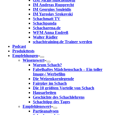
GM Niclas Huschenbeth
IM Andreas Rupprecht
IM Georgios Souleidis
IM Yaroslav Srokovski
Schachmatt TV
Schachpanda
Schacharena.de
WFM Anna Endreß
Walter Rädler
schachtraining.de Trainer werden
Podcast
Produkttests
Empfehlungen
Wissenswert
Warum Schach?
Fabelhaftes Mädchenschach – Ein toller
Image-/ Werbefilm
Die Weizenkornlegende
Fairplay im Schach
Die 10 größten Vorteile von Schach‎
Hausarbeiten
Geschichte des Schachlehrens
Schachtipp des Tages
Empfehlenswert
Partieanalysen