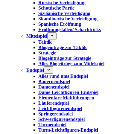
Russische Verteidigung
Schottische Partie
Sizilianische Verteidigung
Skandinavische Verteidigung
Spanische Eröffnung
Eröffnungsfallen/ Schachtricks
Mittelspiel
Taktik
Blogeinträge zur Taktik
Strategie
Blogeinträge zur Strategie
Alles Blogeiträge zum Mittelspiel
Endspiel
Alles rund ums Endspiel
Bauernendspiel
Damenendspiel
Dame-Leichtfiguren-Endspiel
Elementare Mattführungen
Läuferendspiel
Leichtfigurenendspiel
Springerendspiel
Schwerfigurenendspiel
Turmendspiel
Turm-Leichtfiguren-Endspiel