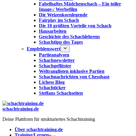
Fabelhaftes Mädchenschach – Ein toller
Image-/ Werbefilm
Die Weizenkornlegende
Fairplay im Schach
Die 10 größten Vorteile von Schach‎
Hausarbeiten
Geschichte des Schachlehrens
Schachtipp des Tages
Empfehlenswert
Partieanalysen
Schachnewsletter
Schachgeflüster
Weltranglisten inklusive Partien
Schachnachrichten von Chessbase
Lichess Blog
Schachticker
Steffans Schachseiten
schachtraining.de
Deine Plattform für strukturiertes Schachtraining
Über schachtraining.de
Training/Lernen