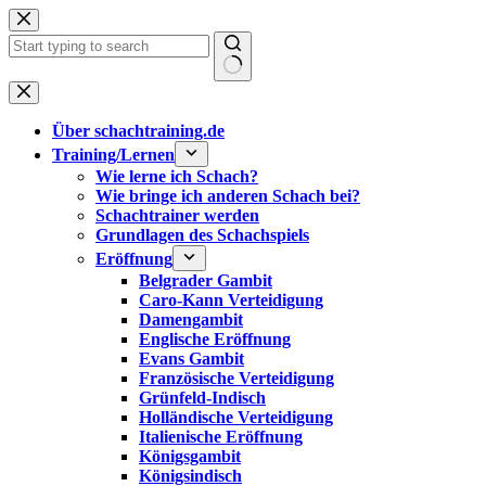
Zum
Inhalt
springen
Keine
Ergebnisse
Über schachtraining.de
Training/Lernen
Wie lerne ich Schach?
Wie bringe ich anderen Schach bei?
Schachtrainer werden
Grundlagen des Schachspiels
Eröffnung
Belgrader Gambit
Caro-Kann Verteidigung
Damengambit
Englische Eröffnung
Evans Gambit
Französische Verteidigung
Grünfeld-Indisch
Holländische Verteidigung
Italienische Eröffnung
Königsgambit
Königsindisch