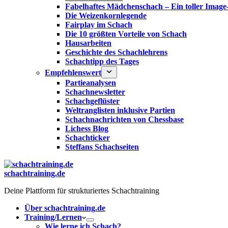
Fabelhaftes Mädchenschach – Ein toller Image
Die Weizenkornlegende
Fairplay im Schach
Die 10 größten Vorteile von Schach‎
Hausarbeiten
Geschichte des Schachlehrens
Schachtipp des Tages
Empfehlenswert
Partieanalysen
Schachnewsletter
Schachgeflüster
Weltranglisten inklusive Partien
Schachnachrichten von Chessbase
Lichess Blog
Schachticker
Steffans Schachseiten
schachtraining.de
Deine Plattform für strukturiertes Schachtraining
Über schachtraining.de
Training/Lernen
Wie lerne ich Schach?