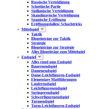
Russische Verteidigung
Schottische Partie
Sizilianische Verteidigung
Skandinavische Verteidigung
Spanische Eröffnung
Eröffnungsfallen/ Schachtricks
Mittelspiel
Taktik
Blogeinträge zur Taktik
Strategie
Blogeinträge zur Strategie
Alles Blogeiträge zum Mittelspiel
Endspiel
Alles rund ums Endspiel
Bauernendspiel
Damenendspiel
Dame-Leichtfiguren-Endspiel
Elementare Mattführungen
Läuferendspiel
Leichtfigurenendspiel
Springerendspiel
Schwerfigurenendspiel
Turmendspiel
Turm-Leichtfiguren-Endspiel