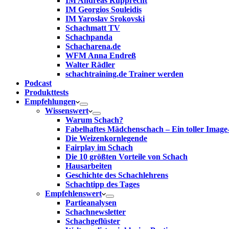
IM Andreas Rupprecht
IM Georgios Souleidis
IM Yaroslav Srokovski
Schachmatt TV
Schachpanda
Schacharena.de
WFM Anna Endreß
Walter Rädler
schachtraining.de Trainer werden
Podcast
Produkttests
Empfehlungen
Wissenswert
Warum Schach?
Fabelhaftes Mädchenschach – Ein toller Image
Die Weizenkornlegende
Fairplay im Schach
Die 10 größten Vorteile von Schach‎
Hausarbeiten
Geschichte des Schachlehrens
Schachtipp des Tages
Empfehlenswert
Partieanalysen
Schachnewsletter
Schachgeflüster