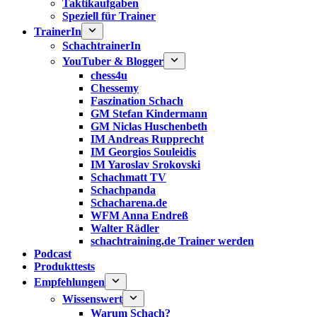
Taktikaufgaben
Speziell für Trainer
TrainerIn
SchachtrainerIn
YouTuber & Blogger
chess4u
Chessemy
Faszination Schach
GM Stefan Kindermann
GM Niclas Huschenbeth
IM Andreas Rupprecht
IM Georgios Souleidis
IM Yaroslav Srokovski
Schachmatt TV
Schachpanda
Schacharena.de
WFM Anna Endreß
Walter Rädler
schachtraining.de Trainer werden
Podcast
Produkttests
Empfehlungen
Wissenswert
Warum Schach?