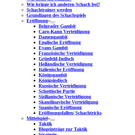
Wie bringe ich anderen Schach bei?
Schachtrainer werden
Grundlagen des Schachspiels
Eröffnung
Belgrader Gambit
Caro-Kann Verteidigung
Damengambit
Englische Eröffnung
Evans Gambit
Französische Verteidigung
Grünfeld-Indisch
Holländische Verteidigung
Italienische Eröffnung
Königsgambit
Königsindisch
Russische Verteidigung
Schottische Partie
Sizilianische Verteidigung
Skandinavische Verteidigung
Spanische Eröffnung
Eröffnungsfallen/ Schachtricks
Mittelspiel
Taktik
Blogeinträge zur Taktik
Strategie