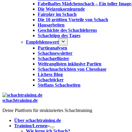
Fabelhaftes Mädchenschach – Ein toller Image
Die Weizenkornlegende
Fairplay im Schach
Die 10 größten Vorteile von Schach‎
Hausarbeiten
Geschichte des Schachlehrens
Schachtipp des Tages
Empfehlenswert
Partieanalysen
Schachnewsletter
Schachgeflüster
Weltranglisten inklusive Partien
Schachnachrichten von Chessbase
Lichess Blog
Schachticker
Steffans Schachseiten
schachtraining.de
Deine Plattform für strukturiertes Schachtraining
Über schachtraining.de
Training/Lernen
Wie lerne ich Schach?