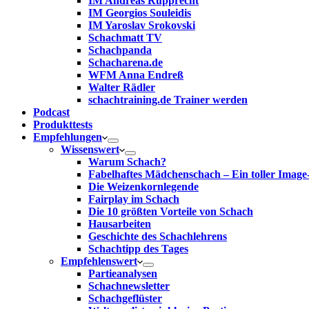
IM Andreas Rupprecht
IM Georgios Souleidis
IM Yaroslav Srokovski
Schachmatt TV
Schachpanda
Schacharena.de
WFM Anna Endreß
Walter Rädler
schachtraining.de Trainer werden
Podcast
Produkttests
Empfehlungen
Wissenswert
Warum Schach?
Fabelhaftes Mädchenschach – Ein toller Image
Die Weizenkornlegende
Fairplay im Schach
Die 10 größten Vorteile von Schach‎
Hausarbeiten
Geschichte des Schachlehrens
Schachtipp des Tages
Empfehlenswert
Partieanalysen
Schachnewsletter
Schachgeflüster