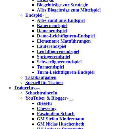
Blogeinträge zur Strategie
Alles Blogeiträge zum Mittelspiel
Endspiel
Alles rund ums Endspiel
Bauernendspiel
Damenendspiel
Dame-Leichtfiguren-Endspiel
Elementare Mattführungen
Läuferendspiel
Leichtfigurenendspiel
Springerendspiel
Schwerfigurenendspiel
Turmendspiel
Turm-Leichtfiguren-Endspiel
Taktikaufgaben
Speziell für Trainer
TrainerIn
SchachtrainerIn
YouTuber & Blogger
chess4u
Chessemy
Faszination Schach
GM Stefan Kindermann
GM Niclas Huschenbeth