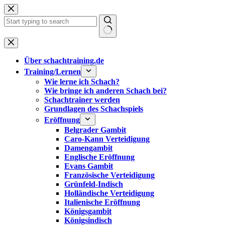
Zum
Inhalt
springen
Keine
Ergebnisse
Über schachtraining.de
Training/Lernen
Wie lerne ich Schach?
Wie bringe ich anderen Schach bei?
Schachtrainer werden
Grundlagen des Schachspiels
Eröffnung
Belgrader Gambit
Caro-Kann Verteidigung
Damengambit
Englische Eröffnung
Evans Gambit
Französische Verteidigung
Grünfeld-Indisch
Holländische Verteidigung
Italienische Eröffnung
Königsgambit
Königsindisch