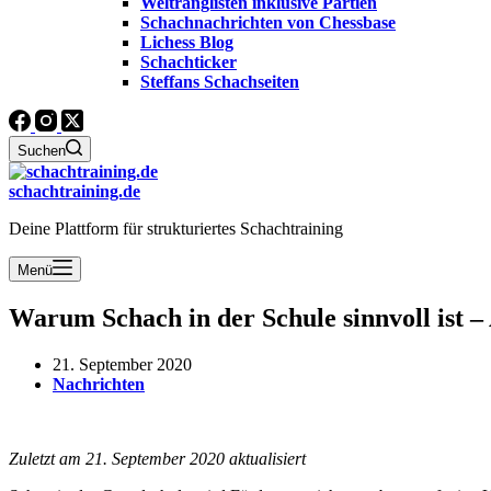
Weltranglisten inklusive Partien
Schachnachrichten von Chessbase
Lichess Blog
Schachticker
Steffans Schachseiten
Suchen
schachtraining.de
Deine Plattform für strukturiertes Schachtraining
Menü
Warum Schach in der Schule sinnvoll is
21. September 2020
Nachrichten
Zuletzt am 21. September 2020 aktualisiert