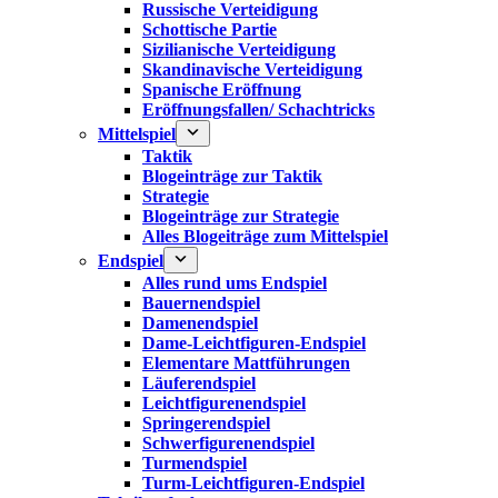
Russische Verteidigung
Schottische Partie
Sizilianische Verteidigung
Skandinavische Verteidigung
Spanische Eröffnung
Eröffnungsfallen/ Schachtricks
Mittelspiel
Taktik
Blogeinträge zur Taktik
Strategie
Blogeinträge zur Strategie
Alles Blogeiträge zum Mittelspiel
Endspiel
Alles rund ums Endspiel
Bauernendspiel
Damenendspiel
Dame-Leichtfiguren-Endspiel
Elementare Mattführungen
Läuferendspiel
Leichtfigurenendspiel
Springerendspiel
Schwerfigurenendspiel
Turmendspiel
Turm-Leichtfiguren-Endspiel