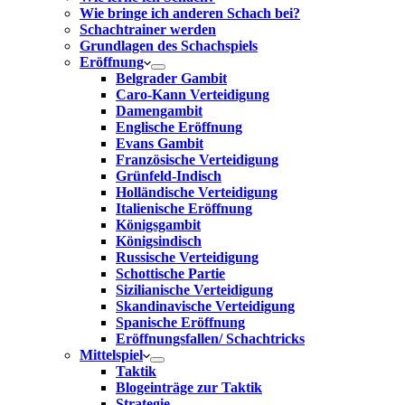
Wie bringe ich anderen Schach bei?
Schachtrainer werden
Grundlagen des Schachspiels
Eröffnung
Belgrader Gambit
Caro-Kann Verteidigung
Damengambit
Englische Eröffnung
Evans Gambit
Französische Verteidigung
Grünfeld-Indisch
Holländische Verteidigung
Italienische Eröffnung
Königsgambit
Königsindisch
Russische Verteidigung
Schottische Partie
Sizilianische Verteidigung
Skandinavische Verteidigung
Spanische Eröffnung
Eröffnungsfallen/ Schachtricks
Mittelspiel
Taktik
Blogeinträge zur Taktik
Strategie