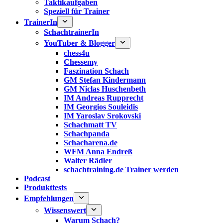
Taktikaufgaben
Speziell für Trainer
TrainerIn
SchachtrainerIn
YouTuber & Blogger
chess4u
Chessemy
Faszination Schach
GM Stefan Kindermann
GM Niclas Huschenbeth
IM Andreas Rupprecht
IM Georgios Souleidis
IM Yaroslav Srokovski
Schachmatt TV
Schachpanda
Schacharena.de
WFM Anna Endreß
Walter Rädler
schachtraining.de Trainer werden
Podcast
Produkttests
Empfehlungen
Wissenswert
Warum Schach?