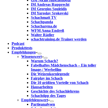
GM Niclas Huschenbeth
IM Andreas Rupprecht
IM Georgios Souleidis
IM Yaroslav Srokovski
Schachmatt TV
Schachpanda
Schacharena.de
WFM Anna Endreß
Walter Rädler
schachtraining.de Trainer werden
Podcast
Produkttests
Empfehlungen
Wissenswert
Warum Schach?
Fabelhaftes Mädchenschach – Ein toller
Image-/ Werbefilm
Die Weizenkornlegende
Fairplay im Schach
Die 10 größten Vorteile von Schach‎
Hausarbeiten
Geschichte des Schachlehrens
Schachtipp des Tages
Empfehlenswert
Partieanalysen