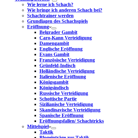
Wie lerne ich Schach?
Wie bringe ich anderen Schach bei?
Schachtrainer werden
Grundlagen des Schachspiels
Eröffnung
Belgrader Gambit
Caro-Kann Verteidigung
Damengambit
Englische Eröffnung
Evans Gambit
Französische Verteidigung
Grünfeld-Indisch
Holländische Verteidigung
Italienische Eröffnung
Königsgambit
Königsindisch
Russische Verteidigung
Schottische Partie
Sizilianische Verteidigung
Skandinavische Verteidigung
Spanische Eröffnung
Eröffnungsfallen/ Schachtricks
Mittelspiel
Taktik
Blogeinträge zur Taktik