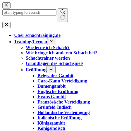
Zum
Inhalt
springen
Keine
Ergebnisse
Über schachtraining.de
Training/Lernen
Wie lerne ich Schach?
Wie bringe ich anderen Schach bei?
Schachtrainer werden
Grundlagen des Schachspiels
Eröffnung
Belgrader Gambit
Caro-Kann Verteidigung
Damengambit
Englische Eröffnung
Evans Gambit
Französische Verteidigung
Grünfeld-Indisch
Holländische Verteidigung
Italienische Eröffnung
Königsgambit
Königsindisch