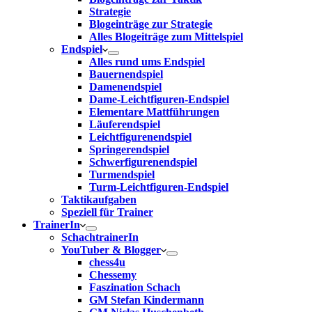
Strategie
Blogeinträge zur Strategie
Alles Blogeiträge zum Mittelspiel
Endspiel
Alles rund ums Endspiel
Bauernendspiel
Damenendspiel
Dame-Leichtfiguren-Endspiel
Elementare Mattführungen
Läuferendspiel
Leichtfigurenendspiel
Springerendspiel
Schwerfigurenendspiel
Turmendspiel
Turm-Leichtfiguren-Endspiel
Taktikaufgaben
Speziell für Trainer
TrainerIn
SchachtrainerIn
YouTuber & Blogger
chess4u
Chessemy
Faszination Schach
GM Stefan Kindermann