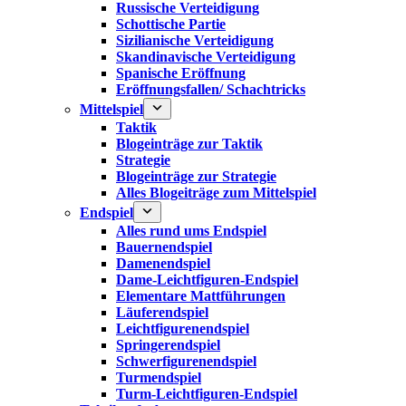
Russische Verteidigung
Schottische Partie
Sizilianische Verteidigung
Skandinavische Verteidigung
Spanische Eröffnung
Eröffnungsfallen/ Schachtricks
Mittelspiel
Taktik
Blogeinträge zur Taktik
Strategie
Blogeinträge zur Strategie
Alles Blogeiträge zum Mittelspiel
Endspiel
Alles rund ums Endspiel
Bauernendspiel
Damenendspiel
Dame-Leichtfiguren-Endspiel
Elementare Mattführungen
Läuferendspiel
Leichtfigurenendspiel
Springerendspiel
Schwerfigurenendspiel
Turmendspiel
Turm-Leichtfiguren-Endspiel