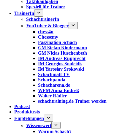
Taktikaufgaben
Speziell für Trainer
TrainerIn
SchachtrainerIn
YouTuber & Blogger
chess4u
Chessemy
Faszination Schach
GM Stefan Kindermann
GM Niclas Huschenbeth
IM Andreas Rupprecht
IM Georgios Souleidis
IM Yaroslav Srokovski
Schachmatt TV
Schachpanda
Schacharena.de
WFM Anna Endreß
Walter Rädler
schachtraining.de Trainer werden
Podcast
Produkttests
Empfehlungen
Wissenswert
Warum Schach?