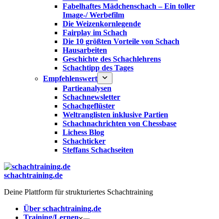
Fabelhaftes Mädchenschach – Ein toller
Image-/ Werbefilm
Die Weizenkornlegende
Fairplay im Schach
Die 10 größten Vorteile von Schach‎
Hausarbeiten
Geschichte des Schachlehrens
Schachtipp des Tages
Empfehlenswert
Partieanalysen
Schachnewsletter
Schachgeflüster
Weltranglisten inklusive Partien
Schachnachrichten von Chessbase
Lichess Blog
Schachticker
Steffans Schachseiten
schachtraining.de
Deine Plattform für strukturiertes Schachtraining
Über schachtraining.de
Training/Lernen