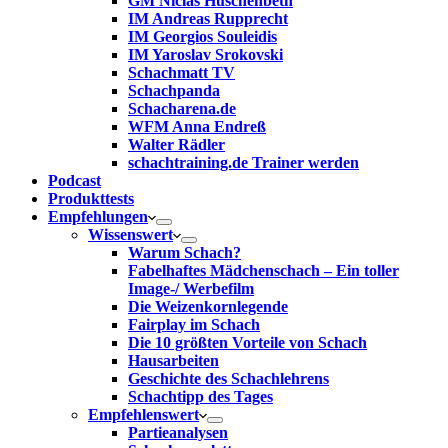
GM Niclas Huschenbeth
IM Andreas Rupprecht
IM Georgios Souleidis
IM Yaroslav Srokovski
Schachmatt TV
Schachpanda
Schacharena.de
WFM Anna Endreß
Walter Rädler
schachtraining.de Trainer werden
Podcast
Produkttests
Empfehlungen
Wissenswert
Warum Schach?
Fabelhaftes Mädchenschach – Ein toller
Image-/ Werbefilm
Die Weizenkornlegende
Fairplay im Schach
Die 10 größten Vorteile von Schach‎
Hausarbeiten
Geschichte des Schachlehrens
Schachtipp des Tages
Empfehlenswert
Partieanalysen