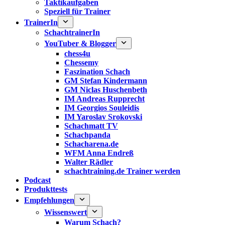
Taktikaufgaben
Speziell für Trainer
TrainerIn
SchachtrainerIn
YouTuber & Blogger
chess4u
Chessemy
Faszination Schach
GM Stefan Kindermann
GM Niclas Huschenbeth
IM Andreas Rupprecht
IM Georgios Souleidis
IM Yaroslav Srokovski
Schachmatt TV
Schachpanda
Schacharena.de
WFM Anna Endreß
Walter Rädler
schachtraining.de Trainer werden
Podcast
Produkttests
Empfehlungen
Wissenswert
Warum Schach?