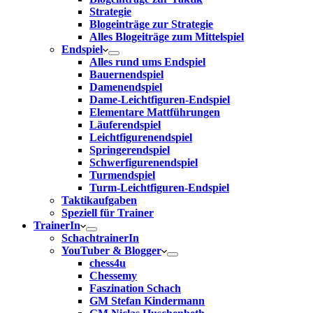
Strategie
Blogeinträge zur Strategie
Alles Blogeiträge zum Mittelspiel
Endspiel
Alles rund ums Endspiel
Bauernendspiel
Damenendspiel
Dame-Leichtfiguren-Endspiel
Elementare Mattführungen
Läuferendspiel
Leichtfigurenendspiel
Springerendspiel
Schwerfigurenendspiel
Turmendspiel
Turm-Leichtfiguren-Endspiel
Taktikaufgaben
Speziell für Trainer
TrainerIn
SchachtrainerIn
YouTuber & Blogger
chess4u
Chessemy
Faszination Schach
GM Stefan Kindermann