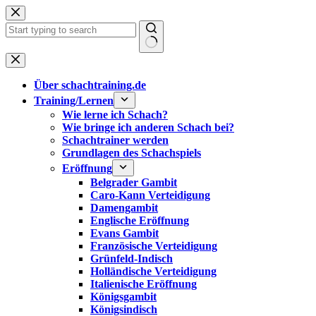
Zum
Inhalt
springen
Keine
Ergebnisse
Über schachtraining.de
Training/Lernen
Wie lerne ich Schach?
Wie bringe ich anderen Schach bei?
Schachtrainer werden
Grundlagen des Schachspiels
Eröffnung
Belgrader Gambit
Caro-Kann Verteidigung
Damengambit
Englische Eröffnung
Evans Gambit
Französische Verteidigung
Grünfeld-Indisch
Holländische Verteidigung
Italienische Eröffnung
Königsgambit
Königsindisch