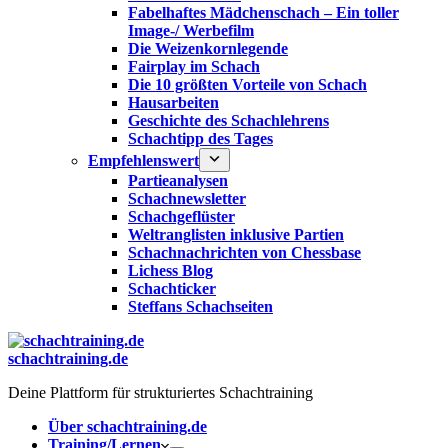
Fabelhaftes Mädchenschach – Ein toller
Image-/ Werbefilm
Die Weizenkornlegende
Fairplay im Schach
Die 10 größten Vorteile von Schach‎
Hausarbeiten
Geschichte des Schachlehrens
Schachtipp des Tages
Empfehlenswert
Partieanalysen
Schachnewsletter
Schachgeflüster
Weltranglisten inklusive Partien
Schachnachrichten von Chessbase
Lichess Blog
Schachticker
Steffans Schachseiten
schachtraining.de
Deine Plattform für strukturiertes Schachtraining
Über schachtraining.de
Training/Lernen