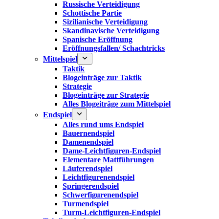
Russische Verteidigung
Schottische Partie
Sizilianische Verteidigung
Skandinavische Verteidigung
Spanische Eröffnung
Eröffnungsfallen/ Schachtricks
Mittelspiel
Taktik
Blogeinträge zur Taktik
Strategie
Blogeinträge zur Strategie
Alles Blogeiträge zum Mittelspiel
Endspiel
Alles rund ums Endspiel
Bauernendspiel
Damenendspiel
Dame-Leichtfiguren-Endspiel
Elementare Mattführungen
Läuferendspiel
Leichtfigurenendspiel
Springerendspiel
Schwerfigurenendspiel
Turmendspiel
Turm-Leichtfiguren-Endspiel