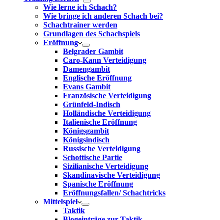
Wie lerne ich Schach?
Wie bringe ich anderen Schach bei?
Schachtrainer werden
Grundlagen des Schachspiels
Eröffnung
Belgrader Gambit
Caro-Kann Verteidigung
Damengambit
Englische Eröffnung
Evans Gambit
Französische Verteidigung
Grünfeld-Indisch
Holländische Verteidigung
Italienische Eröffnung
Königsgambit
Königsindisch
Russische Verteidigung
Schottische Partie
Sizilianische Verteidigung
Skandinavische Verteidigung
Spanische Eröffnung
Eröffnungsfallen/ Schachtricks
Mittelspiel
Taktik
Blogeinträge zur Taktik