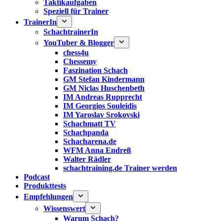
Taktikaufgaben
Speziell für Trainer
TrainerIn
SchachtrainerIn
YouTuber & Blogger
chess4u
Chessemy
Faszination Schach
GM Stefan Kindermann
GM Niclas Huschenbeth
IM Andreas Rupprecht
IM Georgios Souleidis
IM Yaroslav Srokovski
Schachmatt TV
Schachpanda
Schacharena.de
WFM Anna Endreß
Walter Rädler
schachtraining.de Trainer werden
Podcast
Produkttests
Empfehlungen
Wissenswert
Warum Schach?