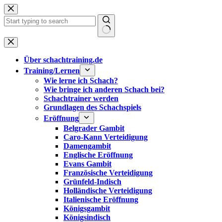
Zum
Inhalt
springen
Keine
Ergebnisse
Über schachtraining.de
Training/Lernen
Wie lerne ich Schach?
Wie bringe ich anderen Schach bei?
Schachtrainer werden
Grundlagen des Schachspiels
Eröffnung
Belgrader Gambit
Caro-Kann Verteidigung
Damengambit
Englische Eröffnung
Evans Gambit
Französische Verteidigung
Grünfeld-Indisch
Holländische Verteidigung
Italienische Eröffnung
Königsgambit
Königsindisch