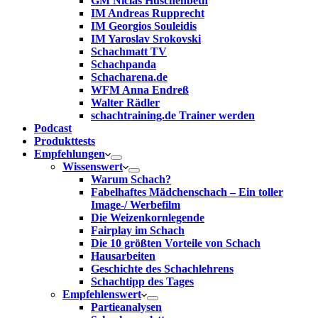
GM Niclas Huschenbeth
IM Andreas Rupprecht
IM Georgios Souleidis
IM Yaroslav Srokovski
Schachmatt TV
Schachpanda
Schacharena.de
WFM Anna Endreß
Walter Rädler
schachtraining.de Trainer werden
Podcast
Produkttests
Empfehlungen
Wissenswert
Warum Schach?
Fabelhaftes Mädchenschach – Ein toller
Image-/ Werbefilm
Die Weizenkornlegende
Fairplay im Schach
Die 10 größten Vorteile von Schach‎
Hausarbeiten
Geschichte des Schachlehrens
Schachtipp des Tages
Empfehlenswert
Partieanalysen