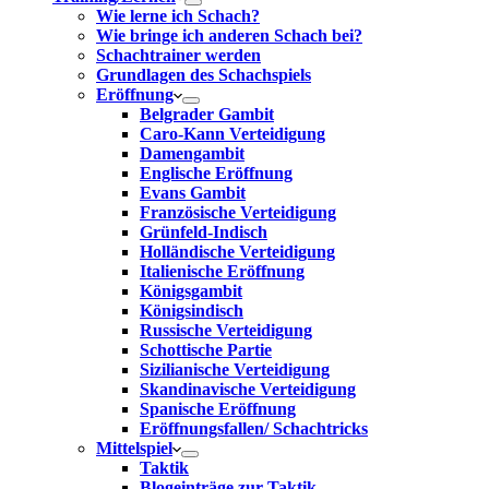
Wie lerne ich Schach?
Wie bringe ich anderen Schach bei?
Schachtrainer werden
Grundlagen des Schachspiels
Eröffnung
Belgrader Gambit
Caro-Kann Verteidigung
Damengambit
Englische Eröffnung
Evans Gambit
Französische Verteidigung
Grünfeld-Indisch
Holländische Verteidigung
Italienische Eröffnung
Königsgambit
Königsindisch
Russische Verteidigung
Schottische Partie
Sizilianische Verteidigung
Skandinavische Verteidigung
Spanische Eröffnung
Eröffnungsfallen/ Schachtricks
Mittelspiel
Taktik
Blogeinträge zur Taktik