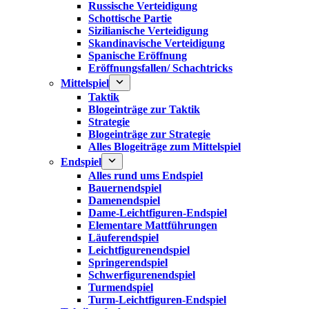
Russische Verteidigung
Schottische Partie
Sizilianische Verteidigung
Skandinavische Verteidigung
Spanische Eröffnung
Eröffnungsfallen/ Schachtricks
Mittelspiel
Taktik
Blogeinträge zur Taktik
Strategie
Blogeinträge zur Strategie
Alles Blogeiträge zum Mittelspiel
Endspiel
Alles rund ums Endspiel
Bauernendspiel
Damenendspiel
Dame-Leichtfiguren-Endspiel
Elementare Mattführungen
Läuferendspiel
Leichtfigurenendspiel
Springerendspiel
Schwerfigurenendspiel
Turmendspiel
Turm-Leichtfiguren-Endspiel