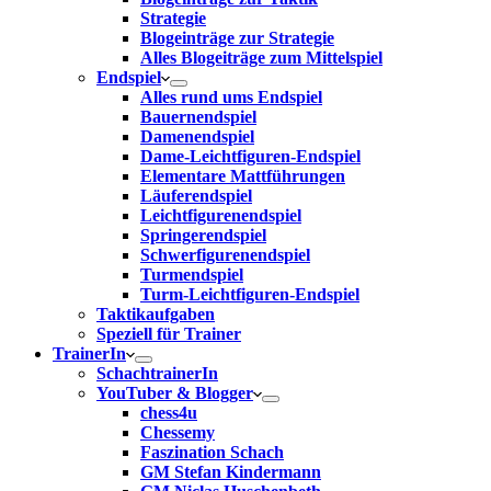
Strategie
Blogeinträge zur Strategie
Alles Blogeiträge zum Mittelspiel
Endspiel
Alles rund ums Endspiel
Bauernendspiel
Damenendspiel
Dame-Leichtfiguren-Endspiel
Elementare Mattführungen
Läuferendspiel
Leichtfigurenendspiel
Springerendspiel
Schwerfigurenendspiel
Turmendspiel
Turm-Leichtfiguren-Endspiel
Taktikaufgaben
Speziell für Trainer
TrainerIn
SchachtrainerIn
YouTuber & Blogger
chess4u
Chessemy
Faszination Schach
GM Stefan Kindermann