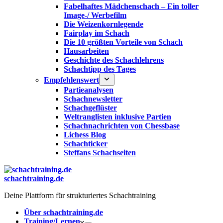
Fabelhaftes Mädchenschach – Ein toller
Image-/ Werbefilm
Die Weizenkornlegende
Fairplay im Schach
Die 10 größten Vorteile von Schach‎
Hausarbeiten
Geschichte des Schachlehrens
Schachtipp des Tages
Empfehlenswert
Partieanalysen
Schachnewsletter
Schachgeflüster
Weltranglisten inklusive Partien
Schachnachrichten von Chessbase
Lichess Blog
Schachticker
Steffans Schachseiten
schachtraining.de
Deine Plattform für strukturiertes Schachtraining
Über schachtraining.de
Training/Lernen