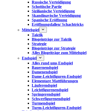
Russische Verteidigung
Schottische Partie
Sizilianische Verteidigung
Skandinavische Verteidigung
Spanische Eröffnung
Eröffnungsfallen/ Schachtricks
Mittelspiel
Taktik
Blogeinträge zur Taktik
Strategie
Blogeinträge zur Strategie
Alles Blogeiträge zum Mittelspiel
Endspiel
Alles rund ums Endspiel
Bauernendspiel
Damenendspiel
Dame-Leichtfiguren-Endspiel
Elementare Mattführungen
Läuferendspiel
Leichtfigurenendspiel
Springerendspiel
Schwerfigurenendspiel
Turmendspiel
Turm-Leichtfiguren-Endspiel