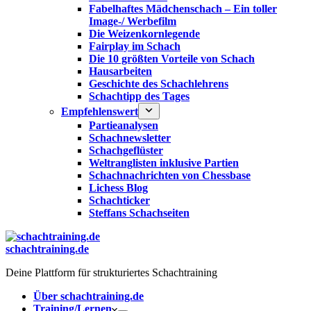
Fabelhaftes Mädchenschach – Ein toller
Image-/ Werbefilm
Die Weizenkornlegende
Fairplay im Schach
Die 10 größten Vorteile von Schach‎
Hausarbeiten
Geschichte des Schachlehrens
Schachtipp des Tages
Empfehlenswert
Partieanalysen
Schachnewsletter
Schachgeflüster
Weltranglisten inklusive Partien
Schachnachrichten von Chessbase
Lichess Blog
Schachticker
Steffans Schachseiten
schachtraining.de
Deine Plattform für strukturiertes Schachtraining
Über schachtraining.de
Training/Lernen