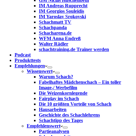
GM Niclas Huschenbeth
IM Andreas Rupprecht
IM Georgios Souleidis
IM Yaroslav Srokovski
Schachmatt TV
Schachpanda
Schacharena.de
WFM Anna Endreß
Walter Rädler
schachtraining.de Trainer werden
Podcast
Produkttests
Empfehlungen
Wissenswert
Warum Schach?
Fabelhaftes Mädchenschach – Ein toller
Image-/ Werbefilm
Die Weizenkornlegende
Fairplay im Schach
Die 10 größten Vorteile von Schach‎
Hausarbeiten
Geschichte des Schachlehrens
Schachtipp des Tages
Empfehlenswert
Partieanalysen