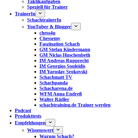
Taktikaufgaben
Speziell für Trainer
TrainerIn
SchachtrainerIn
YouTuber & Blogger
chess4u
Chessemy
Faszination Schach
GM Stefan Kindermann
GM Niclas Huschenbeth
IM Andreas Rupprecht
IM Georgios Souleidis
IM Yaroslav Srokovski
Schachmatt TV
Schachpanda
Schacharena.de
WFM Anna Endreß
Walter Rädler
schachtraining.de Trainer werden
Podcast
Produkttests
Empfehlungen
Wissenswert
Warum Schach?