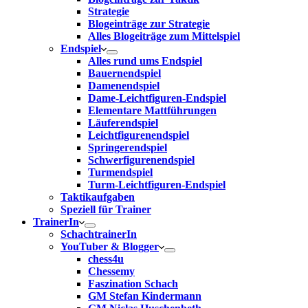
Strategie
Blogeinträge zur Strategie
Alles Blogeiträge zum Mittelspiel
Endspiel
Alles rund ums Endspiel
Bauernendspiel
Damenendspiel
Dame-Leichtfiguren-Endspiel
Elementare Mattführungen
Läuferendspiel
Leichtfigurenendspiel
Springerendspiel
Schwerfigurenendspiel
Turmendspiel
Turm-Leichtfiguren-Endspiel
Taktikaufgaben
Speziell für Trainer
TrainerIn
SchachtrainerIn
YouTuber & Blogger
chess4u
Chessemy
Faszination Schach
GM Stefan Kindermann