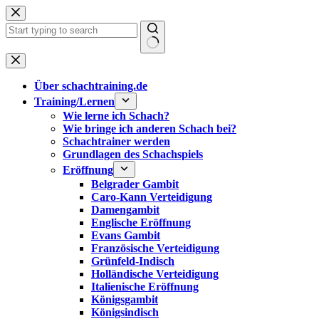
Zum
Inhalt
springen
Keine
Ergebnisse
Über schachtraining.de
Training/Lernen
Wie lerne ich Schach?
Wie bringe ich anderen Schach bei?
Schachtrainer werden
Grundlagen des Schachspiels
Eröffnung
Belgrader Gambit
Caro-Kann Verteidigung
Damengambit
Englische Eröffnung
Evans Gambit
Französische Verteidigung
Grünfeld-Indisch
Holländische Verteidigung
Italienische Eröffnung
Königsgambit
Königsindisch