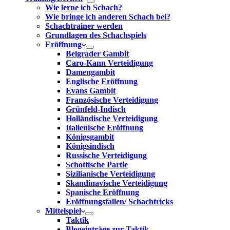
Wie lerne ich Schach?
Wie bringe ich anderen Schach bei?
Schachtrainer werden
Grundlagen des Schachspiels
Eröffnung
Belgrader Gambit
Caro-Kann Verteidigung
Damengambit
Englische Eröffnung
Evans Gambit
Französische Verteidigung
Grünfeld-Indisch
Holländische Verteidigung
Italienische Eröffnung
Königsgambit
Königsindisch
Russische Verteidigung
Schottische Partie
Sizilianische Verteidigung
Skandinavische Verteidigung
Spanische Eröffnung
Eröffnungsfallen/ Schachtricks
Mittelspiel
Taktik
Blogeinträge zur Taktik