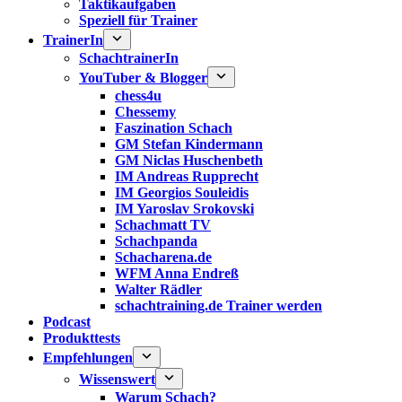
Taktikaufgaben
Speziell für Trainer
TrainerIn
SchachtrainerIn
YouTuber & Blogger
chess4u
Chessemy
Faszination Schach
GM Stefan Kindermann
GM Niclas Huschenbeth
IM Andreas Rupprecht
IM Georgios Souleidis
IM Yaroslav Srokovski
Schachmatt TV
Schachpanda
Schacharena.de
WFM Anna Endreß
Walter Rädler
schachtraining.de Trainer werden
Podcast
Produkttests
Empfehlungen
Wissenswert
Warum Schach?