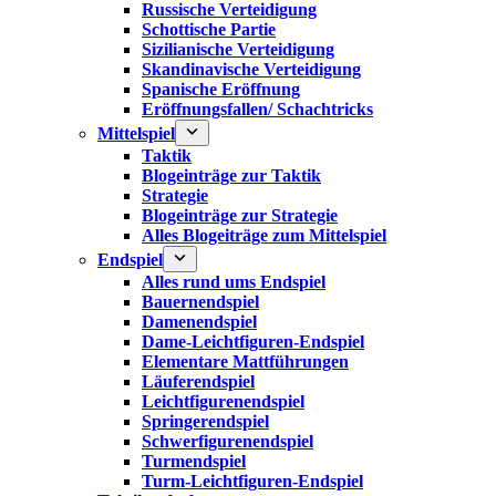
Russische Verteidigung
Schottische Partie
Sizilianische Verteidigung
Skandinavische Verteidigung
Spanische Eröffnung
Eröffnungsfallen/ Schachtricks
Mittelspiel
Taktik
Blogeinträge zur Taktik
Strategie
Blogeinträge zur Strategie
Alles Blogeiträge zum Mittelspiel
Endspiel
Alles rund ums Endspiel
Bauernendspiel
Damenendspiel
Dame-Leichtfiguren-Endspiel
Elementare Mattführungen
Läuferendspiel
Leichtfigurenendspiel
Springerendspiel
Schwerfigurenendspiel
Turmendspiel
Turm-Leichtfiguren-Endspiel