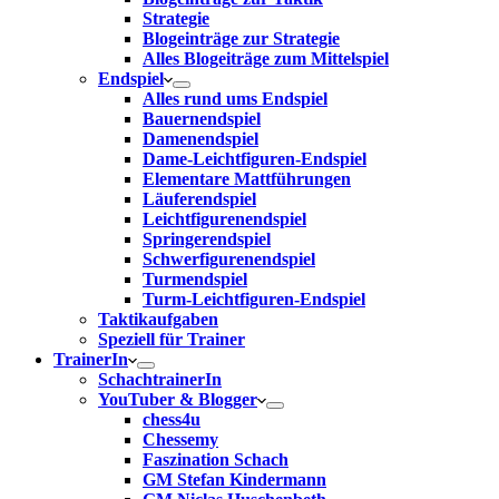
Strategie
Blogeinträge zur Strategie
Alles Blogeiträge zum Mittelspiel
Endspiel
Alles rund ums Endspiel
Bauernendspiel
Damenendspiel
Dame-Leichtfiguren-Endspiel
Elementare Mattführungen
Läuferendspiel
Leichtfigurenendspiel
Springerendspiel
Schwerfigurenendspiel
Turmendspiel
Turm-Leichtfiguren-Endspiel
Taktikaufgaben
Speziell für Trainer
TrainerIn
SchachtrainerIn
YouTuber & Blogger
chess4u
Chessemy
Faszination Schach
GM Stefan Kindermann