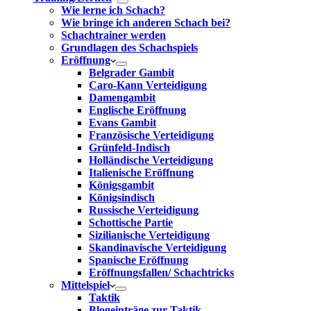
Wie lerne ich Schach?
Wie bringe ich anderen Schach bei?
Schachtrainer werden
Grundlagen des Schachspiels
Eröffnung
Belgrader Gambit
Caro-Kann Verteidigung
Damengambit
Englische Eröffnung
Evans Gambit
Französische Verteidigung
Grünfeld-Indisch
Holländische Verteidigung
Italienische Eröffnung
Königsgambit
Königsindisch
Russische Verteidigung
Schottische Partie
Sizilianische Verteidigung
Skandinavische Verteidigung
Spanische Eröffnung
Eröffnungsfallen/ Schachtricks
Mittelspiel
Taktik
Blogeinträge zur Taktik