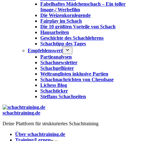
Fabelhaftes Mädchenschach – Ein toller
Image-/ Werbefilm
Die Weizenkornlegende
Fairplay im Schach
Die 10 größten Vorteile von Schach‎
Hausarbeiten
Geschichte des Schachlehrens
Schachtipp des Tages
Empfehlenswert
Partieanalysen
Schachnewsletter
Schachgeflüster
Weltranglisten inklusive Partien
Schachnachrichten von Chessbase
Lichess Blog
Schachticker
Steffans Schachseiten
schachtraining.de
Deine Plattform für strukturiertes Schachtraining
Über schachtraining.de
Training/Lernen