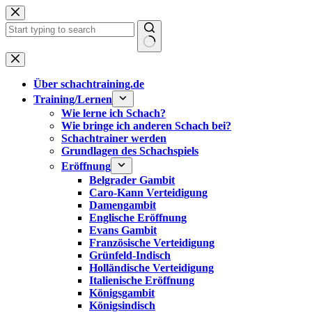
Zum
Inhalt
springen
Keine
Ergebnisse
Über schachtraining.de
Training/Lernen
Wie lerne ich Schach?
Wie bringe ich anderen Schach bei?
Schachtrainer werden
Grundlagen des Schachspiels
Eröffnung
Belgrader Gambit
Caro-Kann Verteidigung
Damengambit
Englische Eröffnung
Evans Gambit
Französische Verteidigung
Grünfeld-Indisch
Holländische Verteidigung
Italienische Eröffnung
Königsgambit
Königsindisch