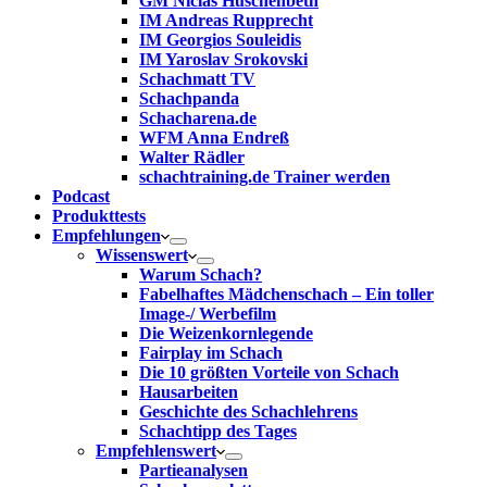
GM Niclas Huschenbeth
IM Andreas Rupprecht
IM Georgios Souleidis
IM Yaroslav Srokovski
Schachmatt TV
Schachpanda
Schacharena.de
WFM Anna Endreß
Walter Rädler
schachtraining.de Trainer werden
Podcast
Produkttests
Empfehlungen
Wissenswert
Warum Schach?
Fabelhaftes Mädchenschach – Ein toller
Image-/ Werbefilm
Die Weizenkornlegende
Fairplay im Schach
Die 10 größten Vorteile von Schach‎
Hausarbeiten
Geschichte des Schachlehrens
Schachtipp des Tages
Empfehlenswert
Partieanalysen