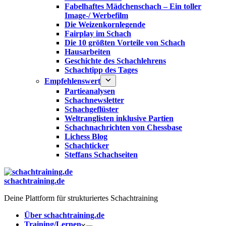
Fabelhaftes Mädchenschach – Ein toller
Image-/ Werbefilm
Die Weizenkornlegende
Fairplay im Schach
Die 10 größten Vorteile von Schach‎
Hausarbeiten
Geschichte des Schachlehrens
Schachtipp des Tages
Empfehlenswert
Partieanalysen
Schachnewsletter
Schachgeflüster
Weltranglisten inklusive Partien
Schachnachrichten von Chessbase
Lichess Blog
Schachticker
Steffans Schachseiten
schachtraining.de
Deine Plattform für strukturiertes Schachtraining
Über schachtraining.de
Training/Lernen