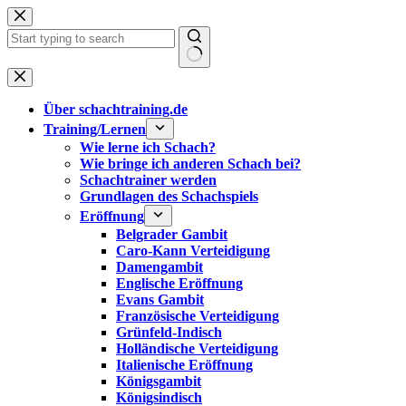
Zum
Inhalt
springen
Keine
Ergebnisse
Über schachtraining.de
Training/Lernen
Wie lerne ich Schach?
Wie bringe ich anderen Schach bei?
Schachtrainer werden
Grundlagen des Schachspiels
Eröffnung
Belgrader Gambit
Caro-Kann Verteidigung
Damengambit
Englische Eröffnung
Evans Gambit
Französische Verteidigung
Grünfeld-Indisch
Holländische Verteidigung
Italienische Eröffnung
Königsgambit
Königsindisch