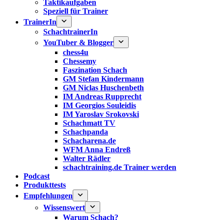
Taktikaufgaben
Speziell für Trainer
TrainerIn
SchachtrainerIn
YouTuber & Blogger
chess4u
Chessemy
Faszination Schach
GM Stefan Kindermann
GM Niclas Huschenbeth
IM Andreas Rupprecht
IM Georgios Souleidis
IM Yaroslav Srokovski
Schachmatt TV
Schachpanda
Schacharena.de
WFM Anna Endreß
Walter Rädler
schachtraining.de Trainer werden
Podcast
Produkttests
Empfehlungen
Wissenswert
Warum Schach?