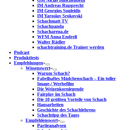
GM Niclas Huschenbeth
IM Andreas Rupprecht
IM Georgios Souleidis
IM Yaroslav Srokovski
Schachmatt TV
Schachpanda
Schacharena.de
WFM Anna Endreß
Walter Rädler
schachtraining.de Trainer werden
Podcast
Produkttests
Empfehlungen
Wissenswert
Warum Schach?
Fabelhaftes Mädchenschach – Ein toller
Image-/ Werbefilm
Die Weizenkornlegende
Fairplay im Schach
Die 10 größten Vorteile von Schach‎
Hausarbeiten
Geschichte des Schachlehrens
Schachtipp des Tages
Empfehlenswert
Partieanalysen