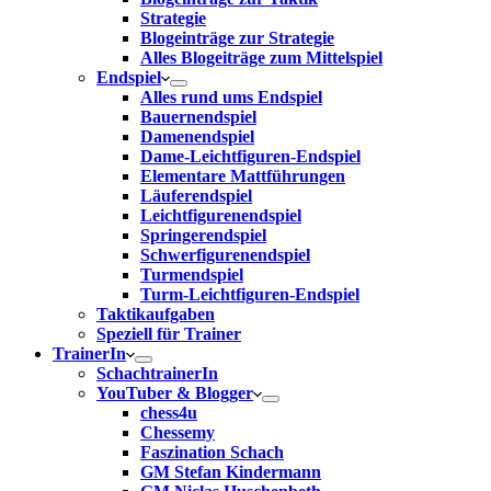
Strategie
Blogeinträge zur Strategie
Alles Blogeiträge zum Mittelspiel
Endspiel
Alles rund ums Endspiel
Bauernendspiel
Damenendspiel
Dame-Leichtfiguren-Endspiel
Elementare Mattführungen
Läuferendspiel
Leichtfigurenendspiel
Springerendspiel
Schwerfigurenendspiel
Turmendspiel
Turm-Leichtfiguren-Endspiel
Taktikaufgaben
Speziell für Trainer
TrainerIn
SchachtrainerIn
YouTuber & Blogger
chess4u
Chessemy
Faszination Schach
GM Stefan Kindermann