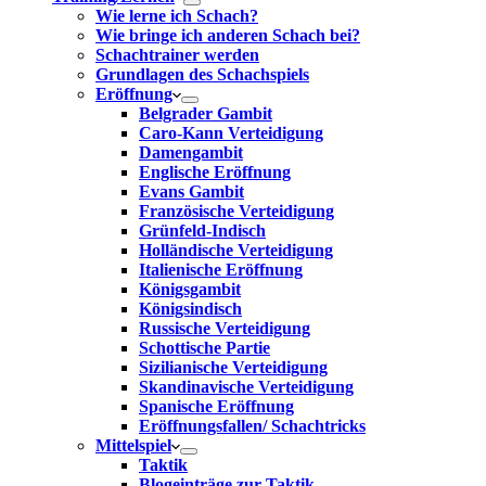
Wie lerne ich Schach?
Wie bringe ich anderen Schach bei?
Schachtrainer werden
Grundlagen des Schachspiels
Eröffnung
Belgrader Gambit
Caro-Kann Verteidigung
Damengambit
Englische Eröffnung
Evans Gambit
Französische Verteidigung
Grünfeld-Indisch
Holländische Verteidigung
Italienische Eröffnung
Königsgambit
Königsindisch
Russische Verteidigung
Schottische Partie
Sizilianische Verteidigung
Skandinavische Verteidigung
Spanische Eröffnung
Eröffnungsfallen/ Schachtricks
Mittelspiel
Taktik
Blogeinträge zur Taktik