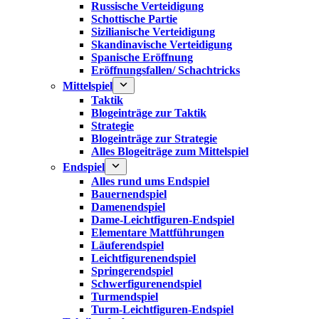
Russische Verteidigung
Schottische Partie
Sizilianische Verteidigung
Skandinavische Verteidigung
Spanische Eröffnung
Eröffnungsfallen/ Schachtricks
Mittelspiel
Taktik
Blogeinträge zur Taktik
Strategie
Blogeinträge zur Strategie
Alles Blogeiträge zum Mittelspiel
Endspiel
Alles rund ums Endspiel
Bauernendspiel
Damenendspiel
Dame-Leichtfiguren-Endspiel
Elementare Mattführungen
Läuferendspiel
Leichtfigurenendspiel
Springerendspiel
Schwerfigurenendspiel
Turmendspiel
Turm-Leichtfiguren-Endspiel