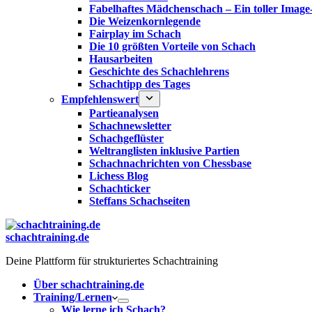
Fabelhaftes Mädchenschach – Ein toller Image
Die Weizenkornlegende
Fairplay im Schach
Die 10 größten Vorteile von Schach‎
Hausarbeiten
Geschichte des Schachlehrens
Schachtipp des Tages
Empfehlenswert
Partieanalysen
Schachnewsletter
Schachgeflüster
Weltranglisten inklusive Partien
Schachnachrichten von Chessbase
Lichess Blog
Schachticker
Steffans Schachseiten
schachtraining.de
Deine Plattform für strukturiertes Schachtraining
Über schachtraining.de
Training/Lernen
Wie lerne ich Schach?