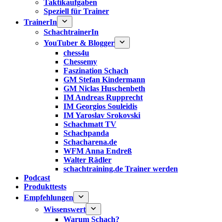
Taktikaufgaben
Speziell für Trainer
TrainerIn
SchachtrainerIn
YouTuber & Blogger
chess4u
Chessemy
Faszination Schach
GM Stefan Kindermann
GM Niclas Huschenbeth
IM Andreas Rupprecht
IM Georgios Souleidis
IM Yaroslav Srokovski
Schachmatt TV
Schachpanda
Schacharena.de
WFM Anna Endreß
Walter Rädler
schachtraining.de Trainer werden
Podcast
Produkttests
Empfehlungen
Wissenswert
Warum Schach?