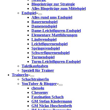
Blogeinträge zur Strategie
Alles Blogeiträge zum Mittelspiel
Endspiel
Alles rund ums Endspiel
Bauernendspiel
Damenendspiel
Dame-Leichtfiguren-Endspiel
Elementare Mattführungen
Läuferendspiel
Leichtfigurenendspiel
Springerendspiel
Schwerfigurenendspiel
Turmendspiel
Turm-Leichtfiguren-Endspiel
Taktikaufgaben
Speziell für Trainer
TrainerIn
SchachtrainerIn
YouTuber & Blogger
chess4u
Chessemy
Faszination Schach
GM Stefan Kindermann
GM Niclas Huschenbeth