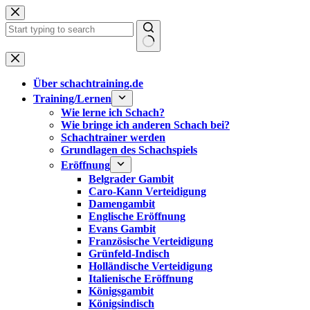
Zum
Inhalt
springen
Keine
Ergebnisse
Über schachtraining.de
Training/Lernen
Wie lerne ich Schach?
Wie bringe ich anderen Schach bei?
Schachtrainer werden
Grundlagen des Schachspiels
Eröffnung
Belgrader Gambit
Caro-Kann Verteidigung
Damengambit
Englische Eröffnung
Evans Gambit
Französische Verteidigung
Grünfeld-Indisch
Holländische Verteidigung
Italienische Eröffnung
Königsgambit
Königsindisch