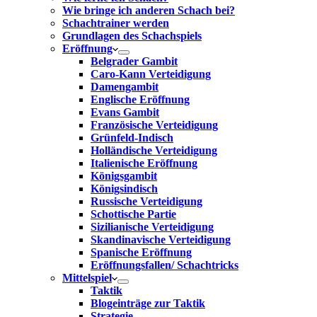
Wie bringe ich anderen Schach bei?
Schachtrainer werden
Grundlagen des Schachspiels
Eröffnung
Belgrader Gambit
Caro-Kann Verteidigung
Damengambit
Englische Eröffnung
Evans Gambit
Französische Verteidigung
Grünfeld-Indisch
Holländische Verteidigung
Italienische Eröffnung
Königsgambit
Königsindisch
Russische Verteidigung
Schottische Partie
Sizilianische Verteidigung
Skandinavische Verteidigung
Spanische Eröffnung
Eröffnungsfallen/ Schachtricks
Mittelspiel
Taktik
Blogeinträge zur Taktik
Strategie