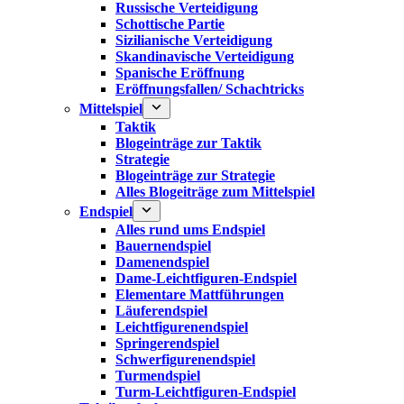
Russische Verteidigung
Schottische Partie
Sizilianische Verteidigung
Skandinavische Verteidigung
Spanische Eröffnung
Eröffnungsfallen/ Schachtricks
Mittelspiel
Taktik
Blogeinträge zur Taktik
Strategie
Blogeinträge zur Strategie
Alles Blogeiträge zum Mittelspiel
Endspiel
Alles rund ums Endspiel
Bauernendspiel
Damenendspiel
Dame-Leichtfiguren-Endspiel
Elementare Mattführungen
Läuferendspiel
Leichtfigurenendspiel
Springerendspiel
Schwerfigurenendspiel
Turmendspiel
Turm-Leichtfiguren-Endspiel