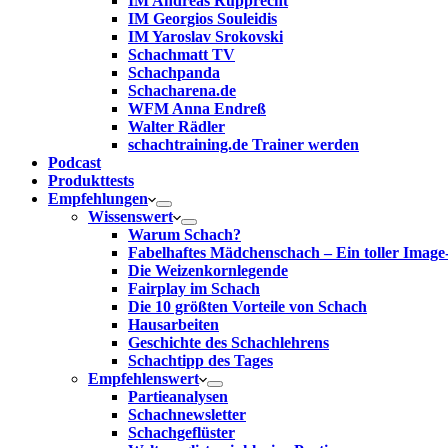
IM Andreas Rupprecht
IM Georgios Souleidis
IM Yaroslav Srokovski
Schachmatt TV
Schachpanda
Schacharena.de
WFM Anna Endreß
Walter Rädler
schachtraining.de Trainer werden
Podcast
Produkttests
Empfehlungen
Wissenswert
Warum Schach?
Fabelhaftes Mädchenschach – Ein toller Image
Die Weizenkornlegende
Fairplay im Schach
Die 10 größten Vorteile von Schach‎
Hausarbeiten
Geschichte des Schachlehrens
Schachtipp des Tages
Empfehlenswert
Partieanalysen
Schachnewsletter
Schachgeflüster