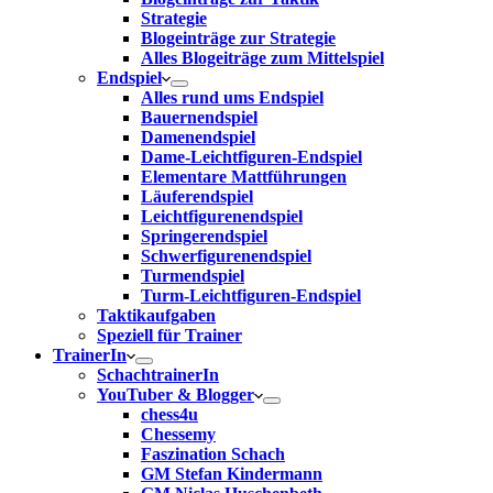
Strategie
Blogeinträge zur Strategie
Alles Blogeiträge zum Mittelspiel
Endspiel
Alles rund ums Endspiel
Bauernendspiel
Damenendspiel
Dame-Leichtfiguren-Endspiel
Elementare Mattführungen
Läuferendspiel
Leichtfigurenendspiel
Springerendspiel
Schwerfigurenendspiel
Turmendspiel
Turm-Leichtfiguren-Endspiel
Taktikaufgaben
Speziell für Trainer
TrainerIn
SchachtrainerIn
YouTuber & Blogger
chess4u
Chessemy
Faszination Schach
GM Stefan Kindermann