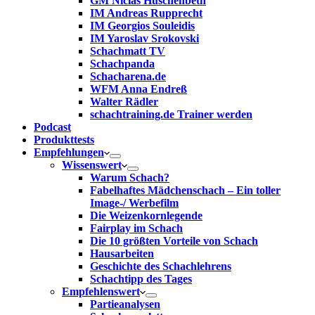
GM Niclas Huschenbeth
IM Andreas Rupprecht
IM Georgios Souleidis
IM Yaroslav Srokovski
Schachmatt TV
Schachpanda
Schacharena.de
WFM Anna Endreß
Walter Rädler
schachtraining.de Trainer werden
Podcast
Produkttests
Empfehlungen
Wissenswert
Warum Schach?
Fabelhaftes Mädchenschach – Ein toller
Image-/ Werbefilm
Die Weizenkornlegende
Fairplay im Schach
Die 10 größten Vorteile von Schach‎
Hausarbeiten
Geschichte des Schachlehrens
Schachtipp des Tages
Empfehlenswert
Partieanalysen