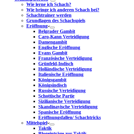
Wie lerne ich Schach?
Wie bringe ich anderen Schach bei?
Schachtrainer werden
Grundlagen des Schachspiels
Eröffnung
Belgrader Gambit
Caro-Kann Verteidigung
Damengambit
Englische Eröffnung
Evans Gambit
Französische Verteidigung
Grünfeld-Indisch
Holländische Verteidigung
Italienische Eröffnung
Königsgambit
Königsindisch
Russische Verteidigung
Schottische Partie
Sizilianische Verteidigung
Skandinavische Verteidigung
Spanische Eröffnung
Eröffnungsfallen/ Schachtricks
Mittelspiel
Taktik
Blogeinträge zur Taktik