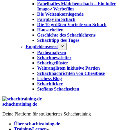
Fabelhaftes Mädchenschach – Ein toller
Image-/ Werbefilm
Die Weizenkornlegende
Fairplay im Schach
Die 10 größten Vorteile von Schach‎
Hausarbeiten
Geschichte des Schachlehrens
Schachtipp des Tages
Empfehlenswert
Partieanalysen
Schachnewsletter
Schachgeflüster
Weltranglisten inklusive Partien
Schachnachrichten von Chessbase
Lichess Blog
Schachticker
Steffans Schachseiten
schachtraining.de
Deine Plattform für strukturiertes Schachtraining
Über schachtraining.de
Training/Lernen