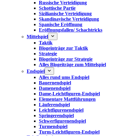
Russische Verteidigung
Schottische Partie
Sizilianische Verteidigung
Skandinavische Verteidigung
Spanische Eröffnung
Eröffnungsfallen/ Schachtricks
Mittelspiel
Taktik
Blogeinträge zur Taktik
Strategie
Blogeinträge zur Strategie
Alles Blogeiträge zum Mittelspiel
Endspiel
Alles rund ums Endspiel
Bauernendspiel
Damenendspiel
Dame-Leichtfiguren-Endspiel
Elementare Mattführungen
Läuferendspiel
Leichtfigurenendspiel
Springerendspiel
Schwerfigurenendspiel
Turmendspiel
Turm-Leichtfiguren-Endspiel