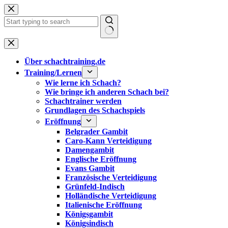
Zum
Inhalt
springen
Keine
Ergebnisse
Über schachtraining.de
Training/Lernen
Wie lerne ich Schach?
Wie bringe ich anderen Schach bei?
Schachtrainer werden
Grundlagen des Schachspiels
Eröffnung
Belgrader Gambit
Caro-Kann Verteidigung
Damengambit
Englische Eröffnung
Evans Gambit
Französische Verteidigung
Grünfeld-Indisch
Holländische Verteidigung
Italienische Eröffnung
Königsgambit
Königsindisch