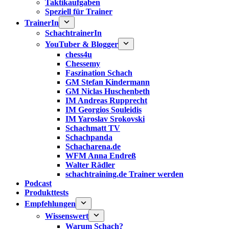
Taktikaufgaben
Speziell für Trainer
TrainerIn
SchachtrainerIn
YouTuber & Blogger
chess4u
Chessemy
Faszination Schach
GM Stefan Kindermann
GM Niclas Huschenbeth
IM Andreas Rupprecht
IM Georgios Souleidis
IM Yaroslav Srokovski
Schachmatt TV
Schachpanda
Schacharena.de
WFM Anna Endreß
Walter Rädler
schachtraining.de Trainer werden
Podcast
Produkttests
Empfehlungen
Wissenswert
Warum Schach?