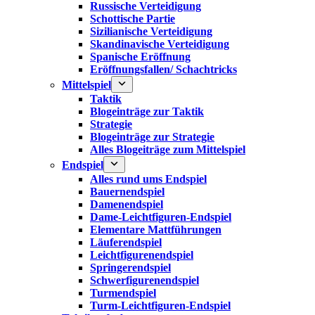
Russische Verteidigung
Schottische Partie
Sizilianische Verteidigung
Skandinavische Verteidigung
Spanische Eröffnung
Eröffnungsfallen/ Schachtricks
Mittelspiel
Taktik
Blogeinträge zur Taktik
Strategie
Blogeinträge zur Strategie
Alles Blogeiträge zum Mittelspiel
Endspiel
Alles rund ums Endspiel
Bauernendspiel
Damenendspiel
Dame-Leichtfiguren-Endspiel
Elementare Mattführungen
Läuferendspiel
Leichtfigurenendspiel
Springerendspiel
Schwerfigurenendspiel
Turmendspiel
Turm-Leichtfiguren-Endspiel