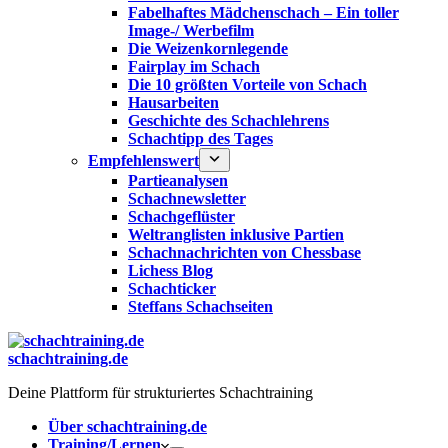
Fabelhaftes Mädchenschach – Ein toller
Image-/ Werbefilm
Die Weizenkornlegende
Fairplay im Schach
Die 10 größten Vorteile von Schach‎
Hausarbeiten
Geschichte des Schachlehrens
Schachtipp des Tages
Empfehlenswert
Partieanalysen
Schachnewsletter
Schachgeflüster
Weltranglisten inklusive Partien
Schachnachrichten von Chessbase
Lichess Blog
Schachticker
Steffans Schachseiten
schachtraining.de
Deine Plattform für strukturiertes Schachtraining
Über schachtraining.de
Training/Lernen