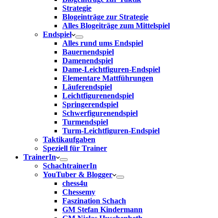
Strategie
Blogeinträge zur Strategie
Alles Blogeiträge zum Mittelspiel
Endspiel
Alles rund ums Endspiel
Bauernendspiel
Damenendspiel
Dame-Leichtfiguren-Endspiel
Elementare Mattführungen
Läuferendspiel
Leichtfigurenendspiel
Springerendspiel
Schwerfigurenendspiel
Turmendspiel
Turm-Leichtfiguren-Endspiel
Taktikaufgaben
Speziell für Trainer
TrainerIn
SchachtrainerIn
YouTuber & Blogger
chess4u
Chessemy
Faszination Schach
GM Stefan Kindermann