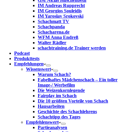
GM Niclas Huschenbeth
IM Andreas Rupprecht
IM Georgios Souleidis
IM Yaroslav Srokovski
Schachmatt TV
Schachpanda
Schacharena.de
WFM Anna Endreß
Walter Rädler
schachtraining.de Trainer werden
Podcast
Produkttests
Empfehlungen
Wissenswert
Warum Schach?
Fabelhaftes Mädchenschach – Ein toller
Image-/ Werbefilm
Die Weizenkornlegende
Fairplay im Schach
Die 10 größten Vorteile von Schach‎
Hausarbeiten
Geschichte des Schachlehrens
Schachtipp des Tages
Empfehlenswert
Partieanalysen