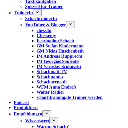
Taktikaufgaben
Speziell für Trainer
TrainerIn
SchachtrainerIn
YouTuber & Blogger
chess4u
Chessemy
Faszination Schach
GM Stefan Kindermann
GM Niclas Huschenbeth
IM Andreas Rupprecht
IM Georgios Souleidis
IM Yaroslav Srokovski
Schachmatt TV
Schachpanda
Schacharena.de
WFM Anna Endreß
Walter Rädler
schachtraining.de Trainer werden
Podcast
Produkttests
Empfehlungen
Wissenswert
Warum Schach?