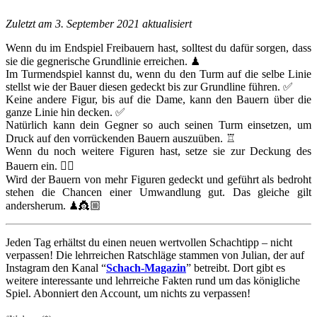
Zuletzt am 3. September 2021 aktualisiert
Wenn du im Endspiel Freibauern hast, solltest du dafür sorgen, dass
sie die gegnerische Grundlinie erreichen. ♟
Im Turmendspiel kannst du, wenn du den Turm auf die selbe Linie
stellst wie der Bauer diesen gedeckt bis zur Grundline führen. ✅
Keine andere Figur, bis auf die Dame, kann den Bauern über die
ganze Linie hin decken. ✅
Natürlich kann dein Gegner so auch seinen Turm einsetzen, um
Druck auf den vorrückenden Bauern auszuüben. ♖
Wenn du noch weitere Figuren hast, setze sie zur Deckung des
Bauern ein. ☝🏼
Wird der Bauern von mehr Figuren gedeckt und geführt als bedroht
stehen die Chancen einer Umwandlung gut. Das gleiche gilt
andersherum. ♟👸🏼
Jeden Tag erhältst du einen neuen wertvollen Schachtipp – nicht
verpassen! Die lehrreichen Ratschläge stammen von Julian, der auf
Instagram den Kanal “
Schach-Magazin
” betreibt. Dort gibt es
weitere interessante und lehrreiche Fakten rund um das königliche
Spiel. Abonniert den Account, um nichts zu verpassen!