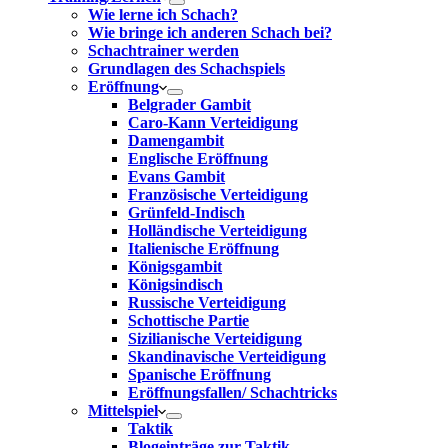
Wie lerne ich Schach?
Wie bringe ich anderen Schach bei?
Schachtrainer werden
Grundlagen des Schachspiels
Eröffnung
Belgrader Gambit
Caro-Kann Verteidigung
Damengambit
Englische Eröffnung
Evans Gambit
Französische Verteidigung
Grünfeld-Indisch
Holländische Verteidigung
Italienische Eröffnung
Königsgambit
Königsindisch
Russische Verteidigung
Schottische Partie
Sizilianische Verteidigung
Skandinavische Verteidigung
Spanische Eröffnung
Eröffnungsfallen/ Schachtricks
Mittelspiel
Taktik
Blogeinträge zur Taktik