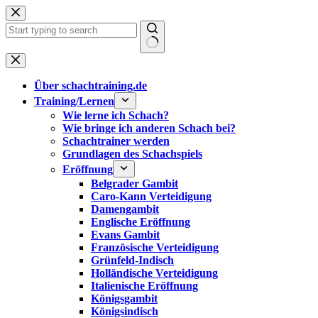
Zum
Inhalt
springen
Keine
Ergebnisse
Über schachtraining.de
Training/Lernen
Wie lerne ich Schach?
Wie bringe ich anderen Schach bei?
Schachtrainer werden
Grundlagen des Schachspiels
Eröffnung
Belgrader Gambit
Caro-Kann Verteidigung
Damengambit
Englische Eröffnung
Evans Gambit
Französische Verteidigung
Grünfeld-Indisch
Holländische Verteidigung
Italienische Eröffnung
Königsgambit
Königsindisch