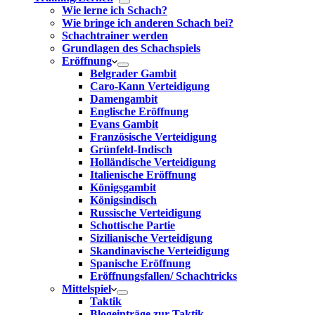
Wie lerne ich Schach?
Wie bringe ich anderen Schach bei?
Schachtrainer werden
Grundlagen des Schachspiels
Eröffnung
Belgrader Gambit
Caro-Kann Verteidigung
Damengambit
Englische Eröffnung
Evans Gambit
Französische Verteidigung
Grünfeld-Indisch
Holländische Verteidigung
Italienische Eröffnung
Königsgambit
Königsindisch
Russische Verteidigung
Schottische Partie
Sizilianische Verteidigung
Skandinavische Verteidigung
Spanische Eröffnung
Eröffnungsfallen/ Schachtricks
Mittelspiel
Taktik
Blogeinträge zur Taktik