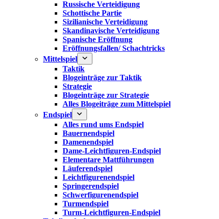
Russische Verteidigung
Schottische Partie
Sizilianische Verteidigung
Skandinavische Verteidigung
Spanische Eröffnung
Eröffnungsfallen/ Schachtricks
Mittelspiel
Taktik
Blogeinträge zur Taktik
Strategie
Blogeinträge zur Strategie
Alles Blogeiträge zum Mittelspiel
Endspiel
Alles rund ums Endspiel
Bauernendspiel
Damenendspiel
Dame-Leichtfiguren-Endspiel
Elementare Mattführungen
Läuferendspiel
Leichtfigurenendspiel
Springerendspiel
Schwerfigurenendspiel
Turmendspiel
Turm-Leichtfiguren-Endspiel