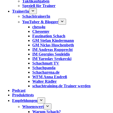
Taktikaufgaben
Speziell für Trainer
TrainerIn
SchachtrainerIn
YouTuber & Blogger
chess4u
Chessemy
Faszination Schach
GM Stefan Kindermann
GM Niclas Huschenbeth
IM Andreas Rupprecht
IM Georgios Souleidis
IM Yaroslav Srokovski
Schachmatt TV
Schachpanda
Schacharena.de
WFM Anna Endreß
Walter Rädler
schachtraining.de Trainer werden
Podcast
Produkttests
Empfehlungen
Wissenswert
Warum Schach?