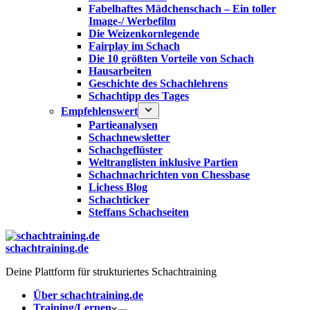
Fabelhaftes Mädchenschach – Ein toller
Image-/ Werbefilm
Die Weizenkornlegende
Fairplay im Schach
Die 10 größten Vorteile von Schach‎
Hausarbeiten
Geschichte des Schachlehrens
Schachtipp des Tages
Empfehlenswert
Partieanalysen
Schachnewsletter
Schachgeflüster
Weltranglisten inklusive Partien
Schachnachrichten von Chessbase
Lichess Blog
Schachticker
Steffans Schachseiten
schachtraining.de
Deine Plattform für strukturiertes Schachtraining
Über schachtraining.de
Training/Lernen