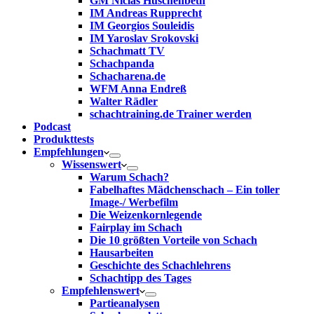
GM Niclas Huschenbeth
IM Andreas Rupprecht
IM Georgios Souleidis
IM Yaroslav Srokovski
Schachmatt TV
Schachpanda
Schacharena.de
WFM Anna Endreß
Walter Rädler
schachtraining.de Trainer werden
Podcast
Produkttests
Empfehlungen
Wissenswert
Warum Schach?
Fabelhaftes Mädchenschach – Ein toller
Image-/ Werbefilm
Die Weizenkornlegende
Fairplay im Schach
Die 10 größten Vorteile von Schach‎
Hausarbeiten
Geschichte des Schachlehrens
Schachtipp des Tages
Empfehlenswert
Partieanalysen