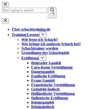
Zum
Inhalt
springen
Keine
Ergebnisse
Über schachtraining.de
Training/Lernen
Wie lerne ich Schach?
Wie bringe ich anderen Schach bei?
Schachtrainer werden
Grundlagen des Schachspiels
Eröffnung
Belgrader Gambit
Caro-Kann Verteidigung
Damengambit
Englische Eröffnung
Evans Gambit
Französische Verteidigung
Grünfeld-Indisch
Holländische Verteidigung
Italienische Eröffnung
Königsgambit
Königsindisch