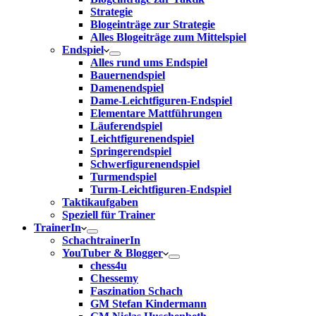
Strategie
Blogeinträge zur Strategie
Alles Blogeiträge zum Mittelspiel
Endspiel
Alles rund ums Endspiel
Bauernendspiel
Damenendspiel
Dame-Leichtfiguren-Endspiel
Elementare Mattführungen
Läuferendspiel
Leichtfigurenendspiel
Springerendspiel
Schwerfigurenendspiel
Turmendspiel
Turm-Leichtfiguren-Endspiel
Taktikaufgaben
Speziell für Trainer
TrainerIn
SchachtrainerIn
YouTuber & Blogger
chess4u
Chessemy
Faszination Schach
GM Stefan Kindermann