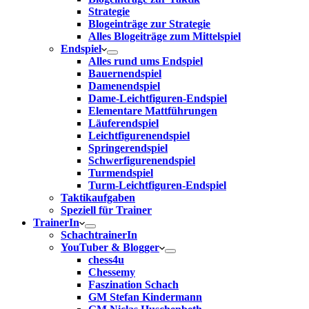
Strategie
Blogeinträge zur Strategie
Alles Blogeiträge zum Mittelspiel
Endspiel
Alles rund ums Endspiel
Bauernendspiel
Damenendspiel
Dame-Leichtfiguren-Endspiel
Elementare Mattführungen
Läuferendspiel
Leichtfigurenendspiel
Springerendspiel
Schwerfigurenendspiel
Turmendspiel
Turm-Leichtfiguren-Endspiel
Taktikaufgaben
Speziell für Trainer
TrainerIn
SchachtrainerIn
YouTuber & Blogger
chess4u
Chessemy
Faszination Schach
GM Stefan Kindermann