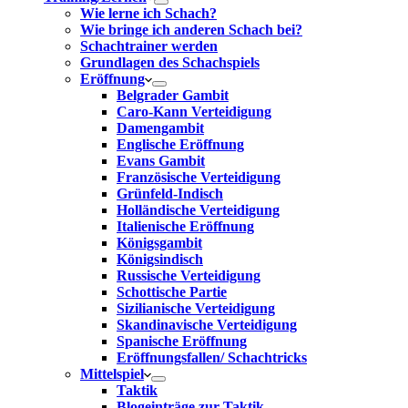
Wie lerne ich Schach?
Wie bringe ich anderen Schach bei?
Schachtrainer werden
Grundlagen des Schachspiels
Eröffnung
Belgrader Gambit
Caro-Kann Verteidigung
Damengambit
Englische Eröffnung
Evans Gambit
Französische Verteidigung
Grünfeld-Indisch
Holländische Verteidigung
Italienische Eröffnung
Königsgambit
Königsindisch
Russische Verteidigung
Schottische Partie
Sizilianische Verteidigung
Skandinavische Verteidigung
Spanische Eröffnung
Eröffnungsfallen/ Schachtricks
Mittelspiel
Taktik
Blogeinträge zur Taktik