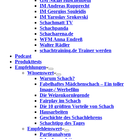
GM Niclas Huschenbeth
IM Andreas Rupprecht
IM Georgios Souleidis
IM Yaroslav Srokovski
Schachmatt TV
Schachpanda
Schacharena.de
WFM Anna Endreß
Walter Rädler
schachtraining.de Trainer werden
Podcast
Produkttests
Empfehlungen
Wissenswert
Warum Schach?
Fabelhaftes Mädchenschach – Ein toller
Image-/ Werbefilm
Die Weizenkornlegende
Fairplay im Schach
Die 10 größten Vorteile von Schach‎
Hausarbeiten
Geschichte des Schachlehrens
Schachtipp des Tages
Empfehlenswert
Partieanalysen