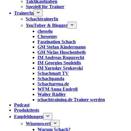
Taktikaufgaben
Speziell für Trainer
TrainerIn
SchachtrainerIn
YouTuber & Blogger
chess4u
Chessemy
Faszination Schach
GM Stefan Kindermann
GM Niclas Huschenbeth
IM Andreas Rupprecht
IM Georgios Souleidis
IM Yaroslav Srokovski
Schachmatt TV
Schachpanda
Schacharena.de
WFM Anna Endreß
Walter Rädler
schachtraining.de Trainer werden
Podcast
Produkttests
Empfehlungen
Wissenswert
Warum Schach?