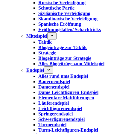
Russische Verteidigung
Schottische Partie
Sizilianische Verteidigung
Skandinavische Verteidigung
Spanische Eröffnung
Eröffnungsfallen/ Schachtricks
Mittelspiel
Taktik
Blogeinträge zur Taktik
Strategie
Blogeinträge zur Strategie
Alles Blogeiträge zum Mittelspiel
Endspiel
Alles rund ums Endspiel
Bauernendspiel
Damenendspiel
Dame-Leichtfiguren-Endspiel
Elementare Mattführungen
Läuferendspiel
Leichtfigurenendspiel
Springerendspiel
Schwerfigurenendspiel
Turmendspiel
Turm-Leichtfiguren-Endspiel