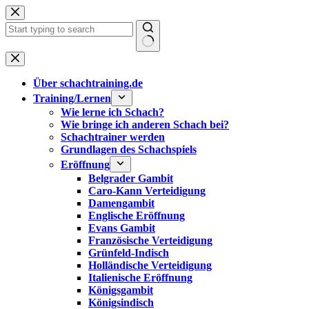
Zum
Inhalt
springen
Keine
Ergebnisse
Über schachtraining.de
Training/Lernen
Wie lerne ich Schach?
Wie bringe ich anderen Schach bei?
Schachtrainer werden
Grundlagen des Schachspiels
Eröffnung
Belgrader Gambit
Caro-Kann Verteidigung
Damengambit
Englische Eröffnung
Evans Gambit
Französische Verteidigung
Grünfeld-Indisch
Holländische Verteidigung
Italienische Eröffnung
Königsgambit
Königsindisch