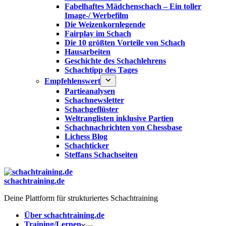
Fabelhaftes Mädchenschach – Ein toller
Image-/ Werbefilm
Die Weizenkornlegende
Fairplay im Schach
Die 10 größten Vorteile von Schach‎
Hausarbeiten
Geschichte des Schachlehrens
Schachtipp des Tages
Empfehlenswert
Partieanalysen
Schachnewsletter
Schachgeflüster
Weltranglisten inklusive Partien
Schachnachrichten von Chessbase
Lichess Blog
Schachticker
Steffans Schachseiten
schachtraining.de
Deine Plattform für strukturiertes Schachtraining
Über schachtraining.de
Training/Lernen