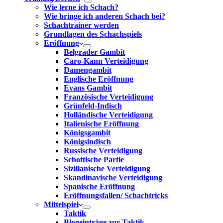
Wie lerne ich Schach?
Wie bringe ich anderen Schach bei?
Schachtrainer werden
Grundlagen des Schachspiels
Eröffnung
Belgrader Gambit
Caro-Kann Verteidigung
Damengambit
Englische Eröffnung
Evans Gambit
Französische Verteidigung
Grünfeld-Indisch
Holländische Verteidigung
Italienische Eröffnung
Königsgambit
Königsindisch
Russische Verteidigung
Schottische Partie
Sizilianische Verteidigung
Skandinavische Verteidigung
Spanische Eröffnung
Eröffnungsfallen/ Schachtricks
Mittelspiel
Taktik
Blogeinträge zur Taktik