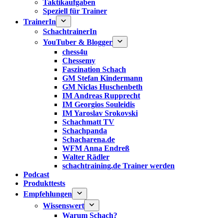
Taktikaufgaben
Speziell für Trainer
TrainerIn
SchachtrainerIn
YouTuber & Blogger
chess4u
Chessemy
Faszination Schach
GM Stefan Kindermann
GM Niclas Huschenbeth
IM Andreas Rupprecht
IM Georgios Souleidis
IM Yaroslav Srokovski
Schachmatt TV
Schachpanda
Schacharena.de
WFM Anna Endreß
Walter Rädler
schachtraining.de Trainer werden
Podcast
Produkttests
Empfehlungen
Wissenswert
Warum Schach?