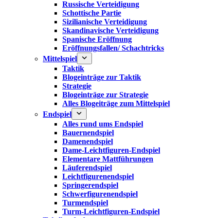
Russische Verteidigung
Schottische Partie
Sizilianische Verteidigung
Skandinavische Verteidigung
Spanische Eröffnung
Eröffnungsfallen/ Schachtricks
Mittelspiel
Taktik
Blogeinträge zur Taktik
Strategie
Blogeinträge zur Strategie
Alles Blogeiträge zum Mittelspiel
Endspiel
Alles rund ums Endspiel
Bauernendspiel
Damenendspiel
Dame-Leichtfiguren-Endspiel
Elementare Mattführungen
Läuferendspiel
Leichtfigurenendspiel
Springerendspiel
Schwerfigurenendspiel
Turmendspiel
Turm-Leichtfiguren-Endspiel