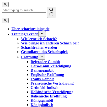
Zum
Inhalt
springen
Keine
Ergebnisse
Über schachtraining.de
Training/Lernen
Wie lerne ich Schach?
Wie bringe ich anderen Schach bei?
Schachtrainer werden
Grundlagen des Schachspiels
Eröffnung
Belgrader Gambit
Caro-Kann Verteidigung
Damengambit
Englische Eröffnung
Evans Gambit
Französische Verteidigung
Grünfeld-Indisch
Holländische Verteidigung
Italienische Eröffnung
Königsgambit
Königsindisch