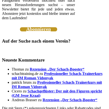
Fähigkeiten verbessern möchtest oder nach
neuen Herausforderungen suchst – unser
Newsletter bietet für jede und jeden etwas.
Abonniere jetzt kostenlos und bleibe immer auf
dem Laufenden!
Abonnieren
Auf der Suche nach einem Verein?
Neueste Kommentare
Thomas
zu
Rezension „Der Schach-Booster“
schachtraining.de
zu
Professioneller Schach-Trainerkurs
mit IM Roman Vidonyak
patrick bruns
zu
Professioneller Schach-Trainerkurs mit
IM Roman Vidonyak
Cicero
zu
Schachgeflüster: Der mit den Figuren spricht
(GM Jesse Kraai)
Andreas Brasser
zu
Rezension „Der Schach-Booster“
Die mit Stern (*) gekennzeichneten Links oder Rabattcodes sind