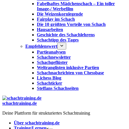
Fabelhaftes Mädchenschach – Ein toller
Image-/ Werbefilm
Die Weizenkornlegende
Fairplay im Schach
Die 10 größten Vorteile von Schach‎
Hausarbeiten
Geschichte des Schachlehrens
Schachtipp des Tages
Empfehlenswert
Partieanalysen
Schachnewsletter
Schachgeflüster
Weltranglisten inklusive Partien
Schachnachrichten von Chessbase
Lichess Blog
Schachticker
Steffans Schachseiten
schachtraining.de
Deine Plattform für strukturiertes Schachtraining
Über schachtraining.de
Training/Lernen