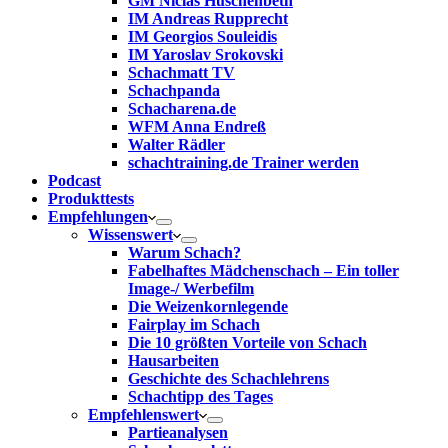
GM Niclas Huschenbeth
IM Andreas Rupprecht
IM Georgios Souleidis
IM Yaroslav Srokovski
Schachmatt TV
Schachpanda
Schacharena.de
WFM Anna Endreß
Walter Rädler
schachtraining.de Trainer werden
Podcast
Produkttests
Empfehlungen
Wissenswert
Warum Schach?
Fabelhaftes Mädchenschach – Ein toller
Image-/ Werbefilm
Die Weizenkornlegende
Fairplay im Schach
Die 10 größten Vorteile von Schach‎
Hausarbeiten
Geschichte des Schachlehrens
Schachtipp des Tages
Empfehlenswert
Partieanalysen