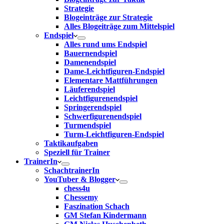
Strategie
Blogeinträge zur Strategie
Alles Blogeiträge zum Mittelspiel
Endspiel
Alles rund ums Endspiel
Bauernendspiel
Damenendspiel
Dame-Leichtfiguren-Endspiel
Elementare Mattführungen
Läuferendspiel
Leichtfigurenendspiel
Springerendspiel
Schwerfigurenendspiel
Turmendspiel
Turm-Leichtfiguren-Endspiel
Taktikaufgaben
Speziell für Trainer
TrainerIn
SchachtrainerIn
YouTuber & Blogger
chess4u
Chessemy
Faszination Schach
GM Stefan Kindermann