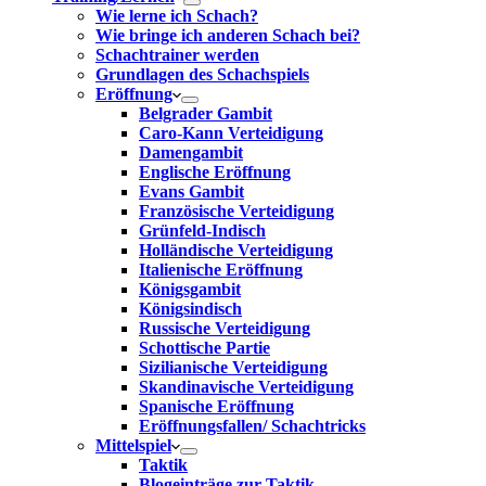
Wie lerne ich Schach?
Wie bringe ich anderen Schach bei?
Schachtrainer werden
Grundlagen des Schachspiels
Eröffnung
Belgrader Gambit
Caro-Kann Verteidigung
Damengambit
Englische Eröffnung
Evans Gambit
Französische Verteidigung
Grünfeld-Indisch
Holländische Verteidigung
Italienische Eröffnung
Königsgambit
Königsindisch
Russische Verteidigung
Schottische Partie
Sizilianische Verteidigung
Skandinavische Verteidigung
Spanische Eröffnung
Eröffnungsfallen/ Schachtricks
Mittelspiel
Taktik
Blogeinträge zur Taktik