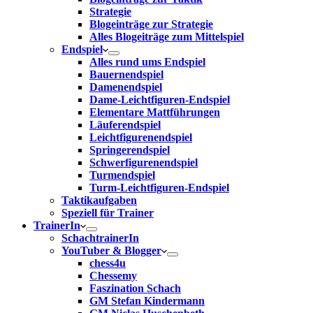
Strategie
Blogeinträge zur Strategie
Alles Blogeiträge zum Mittelspiel
Endspiel
Alles rund ums Endspiel
Bauernendspiel
Damenendspiel
Dame-Leichtfiguren-Endspiel
Elementare Mattführungen
Läuferendspiel
Leichtfigurenendspiel
Springerendspiel
Schwerfigurenendspiel
Turmendspiel
Turm-Leichtfiguren-Endspiel
Taktikaufgaben
Speziell für Trainer
TrainerIn
SchachtrainerIn
YouTuber & Blogger
chess4u
Chessemy
Faszination Schach
GM Stefan Kindermann