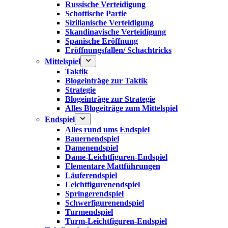
Russische Verteidigung
Schottische Partie
Sizilianische Verteidigung
Skandinavische Verteidigung
Spanische Eröffnung
Eröffnungsfallen/ Schachtricks
Mittelspiel
Taktik
Blogeinträge zur Taktik
Strategie
Blogeinträge zur Strategie
Alles Blogeiträge zum Mittelspiel
Endspiel
Alles rund ums Endspiel
Bauernendspiel
Damenendspiel
Dame-Leichtfiguren-Endspiel
Elementare Mattführungen
Läuferendspiel
Leichtfigurenendspiel
Springerendspiel
Schwerfigurenendspiel
Turmendspiel
Turm-Leichtfiguren-Endspiel