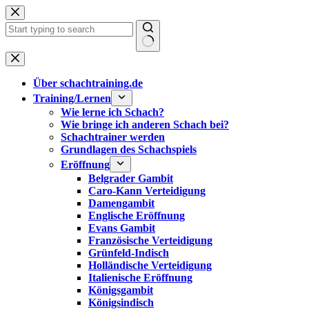
Zum
Inhalt
springen
Keine
Ergebnisse
Über schachtraining.de
Training/Lernen
Wie lerne ich Schach?
Wie bringe ich anderen Schach bei?
Schachtrainer werden
Grundlagen des Schachspiels
Eröffnung
Belgrader Gambit
Caro-Kann Verteidigung
Damengambit
Englische Eröffnung
Evans Gambit
Französische Verteidigung
Grünfeld-Indisch
Holländische Verteidigung
Italienische Eröffnung
Königsgambit
Königsindisch