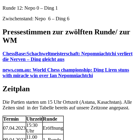
Runde 12: Nepo 0 – Ding 1
Zwischenstand: Nepo 6 – Ding 6
Pressestimmen zur zwölften Runde/ zur
WM
ChessBase:Schachweltmeisterschaft: Nepomniachtchi verliert
die Nerven – Ding gleicht aus
news.com.au: World Chess championship: Ding Liren stuns
with miracle win over Ian Nepomniachtchi
Zeitplan
Die Partien starten um 15 Uhr Ortszeit (Astana, Kasachstan). Alle
Zeiten sind in der Tabelle bereits auf unsere Zeitzone angepasst.
Termin
Uhrzeit
Runde
15:30
07.04.2023
Eröffnung
Uhr
11.00
09.04.2023
1. Runde