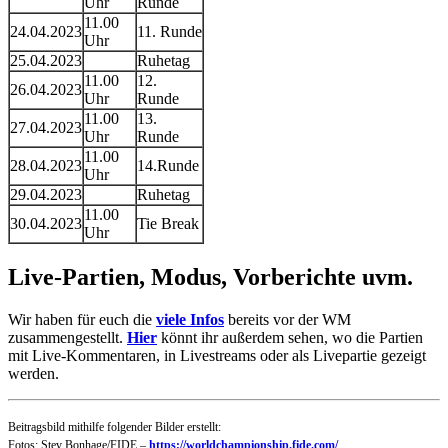
Uhr
Runde
11.00
24.04.2023
11. Runde
Uhr
25.04.2023
Ruhetag
11.00
12.
26.04.2023
Uhr
Runde
11.00
13.
27.04.2023
Uhr
Runde
11.00
28.04.2023
14.Runde
Uhr
29.04.2023
Ruhetag
11.00
30.04.2023
Tie Break
Uhr
Live-Partien, Modus, Vorberichte uvm.
Wir haben für euch die
viele Infos
bereits vor der WM
zusammengestellt.
Hier
könnt ihr außerdem sehen, wo die Partien
mit Live-Kommentaren, in Livestreams oder als Livepartie gezeigt
werden.
Beitragsbild mithilfe folgender Bilder erstellt:
Fotos: Stev Bonhage/FIDE –
https://worldchampionship.fide.com/