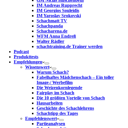
GM Niclas Huschenbeth
IM Andreas Rupprecht
IM Georgios Souleidis
IM Yaroslav Srokovski
Schachmatt TV
Schachpanda
Schacharena.de
WFM Anna Endreß
Walter Rädler
schachtraining.de Trainer werden
Podcast
Produkttests
Empfehlungen
Wissenswert
Warum Schach?
Fabelhaftes Mädchenschach – Ein toller
Image-/ Werbefilm
Die Weizenkornlegende
Fairplay im Schach
Die 10 größten Vorteile von Schach‎
Hausarbeiten
Geschichte des Schachlehrens
Schachtipp des Tages
Empfehlenswert
Partieanalysen