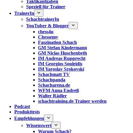
Taktikaufgaben
Speziell für Trainer
TrainerIn
SchachtrainerIn
YouTuber & Blogger
chess4u
Chessemy
Faszination Schach
GM Stefan Kindermann
GM Niclas Huschenbeth
IM Andreas Rupprecht
IM Georgios Souleidis
IM Yaroslav Srokovski
Schachmatt TV
Schachpanda
Schacharena.de
WFM Anna Endreß
Walter Rädler
schachtraining.de Trainer werden
Podcast
Produkttests
Empfehlungen
Wissenswert
Warum Schach?