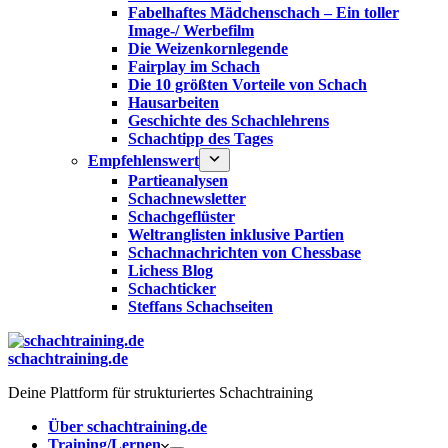
Fabelhaftes Mädchenschach – Ein toller
Image-/ Werbefilm
Die Weizenkornlegende
Fairplay im Schach
Die 10 größten Vorteile von Schach‎
Hausarbeiten
Geschichte des Schachlehrens
Schachtipp des Tages
Empfehlenswert
Partieanalysen
Schachnewsletter
Schachgeflüster
Weltranglisten inklusive Partien
Schachnachrichten von Chessbase
Lichess Blog
Schachticker
Steffans Schachseiten
schachtraining.de
Deine Plattform für strukturiertes Schachtraining
Über schachtraining.de
Training/Lernen