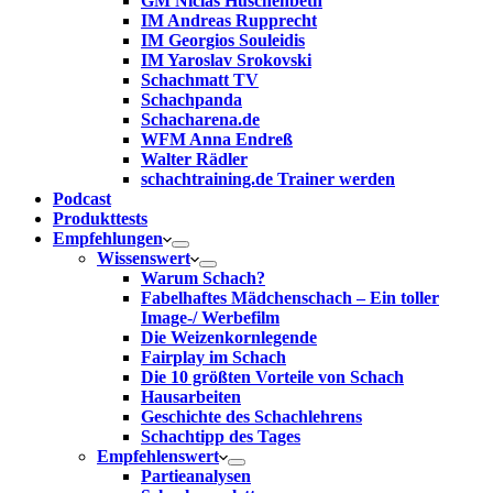
GM Niclas Huschenbeth
IM Andreas Rupprecht
IM Georgios Souleidis
IM Yaroslav Srokovski
Schachmatt TV
Schachpanda
Schacharena.de
WFM Anna Endreß
Walter Rädler
schachtraining.de Trainer werden
Podcast
Produkttests
Empfehlungen
Wissenswert
Warum Schach?
Fabelhaftes Mädchenschach – Ein toller
Image-/ Werbefilm
Die Weizenkornlegende
Fairplay im Schach
Die 10 größten Vorteile von Schach‎
Hausarbeiten
Geschichte des Schachlehrens
Schachtipp des Tages
Empfehlenswert
Partieanalysen