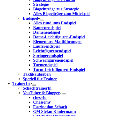
Strategie
Blogeinträge zur Strategie
Alles Blogeiträge zum Mittelspiel
Endspiel
Alles rund ums Endspiel
Bauernendspiel
Damenendspiel
Dame-Leichtfiguren-Endspiel
Elementare Mattführungen
Läuferendspiel
Leichtfigurenendspiel
Springerendspiel
Schwerfigurenendspiel
Turmendspiel
Turm-Leichtfiguren-Endspiel
Taktikaufgaben
Speziell für Trainer
TrainerIn
SchachtrainerIn
YouTuber & Blogger
chess4u
Chessemy
Faszination Schach
GM Stefan Kindermann