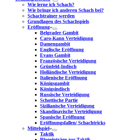
Wie lerne ich Schach?
Wie bringe ich anderen Schach bei?
Schachtrainer werden
Grundlagen des Schachspiels
Eröffnung
Belgrader Gambit
Caro-Kann Verteidigung
Damengambit
Englische Eröffnung
Evans Gambit
Französische Verteidigung
Grünfeld-Indisch
Holländische Verteidigung
Italienische Eröffnung
Königsgambit
Königsindisch
Russische Verteidigung
Schottische Partie
Sizilianische Verteidigung
Skandinavische Verteidigung
Spanische Eröffnung
Eröffnungsfallen/ Schachtricks
Mittelspiel
Taktik
Blogeinträge zur Taktik