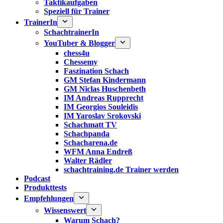
Taktikaufgaben
Speziell für Trainer
TrainerIn
SchachtrainerIn
YouTuber & Blogger
chess4u
Chessemy
Faszination Schach
GM Stefan Kindermann
GM Niclas Huschenbeth
IM Andreas Rupprecht
IM Georgios Souleidis
IM Yaroslav Srokovski
Schachmatt TV
Schachpanda
Schacharena.de
WFM Anna Endreß
Walter Rädler
schachtraining.de Trainer werden
Podcast
Produkttests
Empfehlungen
Wissenswert
Warum Schach?