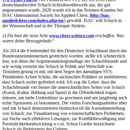
deutschlandweiten Schach-Schreibwettbewerb aus, der gut
angenommen wurde. 2020 wurde ich in das Normen-Komitee bei
ISAC (International Society for Applied Chess,
http://isac-
appliedchess.com/index.php/en/
) gewählt. ISAC will Schach in
der Wissenschaft und in der Therapie fördern.
2) Du hast die neue Seite
www.chess-science.com
erschaffen. Was
waren deine Beweggründe?
Als 2014 die Fördermittel für den Deutschen Schachbund durch das
Bundesinnenministerium gestrichen wurden, stellte ich schmerzlich
fest, wie dünn die Argumentationsgrundlage der Schachfreunde und
wie wenig vernetzt das Schach in Politik und Wirtschaft war.
Trotzdem gelang es mir, mit dem Segen des damaligen SVS-
Präsidenten Achim Schätz, die sächsischen Politiker zu mobilisieren,
dass Schach weiter gefördert wird. Ich zog die Lehre, dass die
Schachfreunde viel besser die unterschiedlichen Seiten von Schach
(Kunst, Kultur, Bildung und Sport) in die Öffentlichkeit tragen
müssen, um mehr Unterstützer zu gewinnen und um langfristig auch
echte Sponsoren zu bekommen. Die vielen Forschungsarbeiten über
und mit Schach demonstrieren eindrucksvoll die Ausnahmestellung
von Schach: zur Visualisierung von wissenschaftlichen Problemen,
zur Suche nach effektiven Lösungen, zur Konfliktbewältigung und
Persönlichkeitsentwicklung u.v.m. Schon Goethe bezeichnete
Schach als Probierstein des Gehirns.