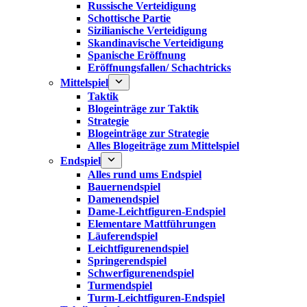
Russische Verteidigung
Schottische Partie
Sizilianische Verteidigung
Skandinavische Verteidigung
Spanische Eröffnung
Eröffnungsfallen/ Schachtricks
Mittelspiel
Taktik
Blogeinträge zur Taktik
Strategie
Blogeinträge zur Strategie
Alles Blogeiträge zum Mittelspiel
Endspiel
Alles rund ums Endspiel
Bauernendspiel
Damenendspiel
Dame-Leichtfiguren-Endspiel
Elementare Mattführungen
Läuferendspiel
Leichtfigurenendspiel
Springerendspiel
Schwerfigurenendspiel
Turmendspiel
Turm-Leichtfiguren-Endspiel