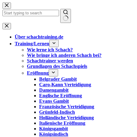
Zum
Inhalt
springen
Keine
Ergebnisse
Über schachtraining.de
Training/Lernen
Wie lerne ich Schach?
Wie bringe ich anderen Schach bei?
Schachtrainer werden
Grundlagen des Schachspiels
Eröffnung
Belgrader Gambit
Caro-Kann Verteidigung
Damengambit
Englische Eröffnung
Evans Gambit
Französische Verteidigung
Grünfeld-Indisch
Holländische Verteidigung
Italienische Eröffnung
Königsgambit
Königsindisch