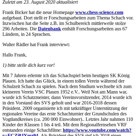
Zuletzt am 23. August 2020 aktualisiert
Frank Bicker hat die neue Homepage
www.ch
ess-science.com
aufgebaut. Dort stellt er Forschungsarbeiten zum Thema Schach vor.
Inzwischen hat die Seite z.B. im Schulbereich mittlerweile stolze
296 Arbeiten. Die
Datenbank
enthält Forschungsarbeiten aus 67
Ländern, in 24 Sprachen.
Walter Rädler hat Frank interviewt:
Hallo Frank,
1) bitte stelle dich kurz vor!
Mit 7 Jahren erlernte ich das Schachspiel beim heutigen SK König
Plauen. Ich hatte das Glück, in einem tollen Verein während der
Schulzeit Schach zu spielen. Nach dem Studium wechselte ich zum
kleineren Verein VSC Plauen 1952 e.V.. Weil Not am Mann war,
wurde ich Schatzmeister, dann Vereinsvorsitzender, 2014 wurde ich
in den Vorstand des SVS geholt und war 2016-2018 dessen
Präsident. 2009 organisierte ich mit tatkräftiger Unterstützung der
regionalen Vereine das erste Schachturnier der Grundschulen des
Vogtlandkreises (ca. 200 000 Einwohner).. Letztes Jahr nahmen 110
Kinder der Klassen 1 bis 4 teil. Mit dem Regionalfernsehen VRF
entstanden einige Schachfilme:
https://www.youtube.com/watch?
v=FCZi8JYmz94
. Als Präsident des SVS rief ich 2018 einen