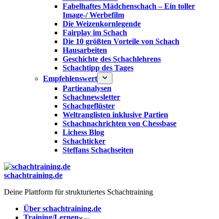
Fabelhaftes Mädchenschach – Ein toller
Image-/ Werbefilm
Die Weizenkornlegende
Fairplay im Schach
Die 10 größten Vorteile von Schach‎
Hausarbeiten
Geschichte des Schachlehrens
Schachtipp des Tages
Empfehlenswert
Partieanalysen
Schachnewsletter
Schachgeflüster
Weltranglisten inklusive Partien
Schachnachrichten von Chessbase
Lichess Blog
Schachticker
Steffans Schachseiten
schachtraining.de
Deine Plattform für strukturiertes Schachtraining
Über schachtraining.de
Training/Lernen