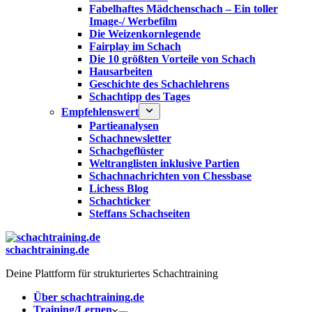
Fabelhaftes Mädchenschach – Ein toller
Image-/ Werbefilm
Die Weizenkornlegende
Fairplay im Schach
Die 10 größten Vorteile von Schach‎
Hausarbeiten
Geschichte des Schachlehrens
Schachtipp des Tages
Empfehlenswert
Partieanalysen
Schachnewsletter
Schachgeflüster
Weltranglisten inklusive Partien
Schachnachrichten von Chessbase
Lichess Blog
Schachticker
Steffans Schachseiten
schachtraining.de
Deine Plattform für strukturiertes Schachtraining
Über schachtraining.de
Training/Lernen