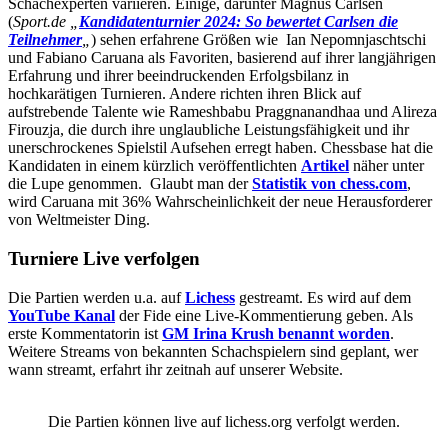
Schachexperten variieren. Einige, darunter Magnus Carlsen
(
Sport.de „
Kandidatenturnier 2024: So bewertet Carlsen die
Teilnehmer
„
) sehen erfahrene Größen wie Ian Nepomnjaschtschi
und Fabiano Caruana als Favoriten, basierend auf ihrer langjährigen
Erfahrung und ihrer beeindruckenden Erfolgsbilanz in
hochkarätigen Turnieren. Andere richten ihren Blick auf
aufstrebende Talente wie Rameshbabu Praggnanandhaa und Alireza
Firouzja, die durch ihre unglaubliche Leistungsfähigkeit und ihr
unerschrockenes Spielstil Aufsehen erregt haben. Chessbase hat die
Kandidaten in einem kürzlich veröffentlichten
Artikel
näher unter
die Lupe genommen. Glaubt man der
Statistik von chess.com
,
wird Caruana mit 36% Wahrscheinlichkeit der neue Herausforderer
von Weltmeister Ding.
Turniere Live verfolgen
Die Partien werden u.a. auf
Lichess
gestreamt. Es wird auf dem
YouTube Kanal
der Fide eine Live-Kommentierung geben. Als
erste Kommentatorin ist
GM Irina Krush benannt worden
.
Weitere Streams von bekannten Schachspielern sind geplant, wer
wann streamt, erfahrt ihr zeitnah auf unserer Website.
Die Partien können live auf lichess.org verfolgt werden.