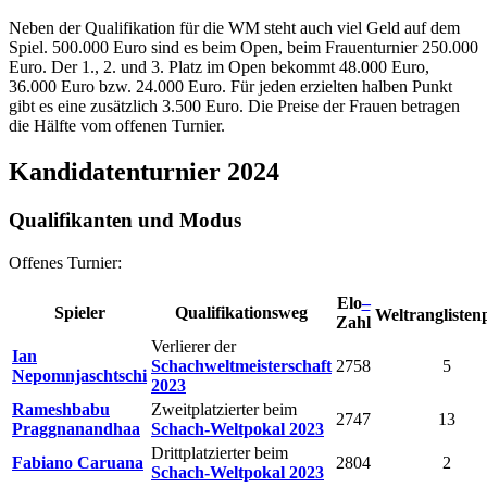
Neben der Qualifikation für die WM steht auch viel Geld auf dem
Spiel. 500.000 Euro sind es beim Open, beim Frauenturnier 250.000
Euro. Der 1., 2. und 3. Platz im Open bekommt 48.000 Euro,
36.000 Euro bzw. 24.000 Euro. Für jeden erzielten halben Punkt
gibt es eine zusätzlich 3.500 Euro. Die Preise der Frauen betragen
die Hälfte vom offenen Turnier.
Kandidatenturnier 2024
Qualifikanten und Modus
Offenes Turnier:
Elo
–
Spieler
Qualifikationsweg
Weltranglisten
Zahl
Verlierer der
Ian
Schachweltmeisterschaft
2758
5
Nepomnjaschtschi
2023
Rameshbabu
Zweitplatzierter beim
2747
13
Praggnanandhaa
Schach-Weltpokal 2023
Drittplatzierter beim
Fabiano Caruana
2804
2
Schach-Weltpokal 2023