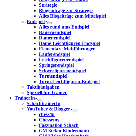
Strategie
Blogeinträge zur Strategie
Alles Blogeiträge zum Mittelspiel
Endspiel
Alles rund ums Endspiel
Bauernendspiel
Damenendspiel
Dame-Leichtfiguren-Endspiel
Elementare Mattführungen
Läuferendspiel
Leichtfigurenendspiel
Springerendspiel
Schwerfigurenendspiel
Turmendspiel
Turm-Leichtfiguren-Endspiel
Taktikaufgaben
Speziell für Trainer
TrainerIn
SchachtrainerIn
YouTuber & Blogger
chess4u
Chessemy
Faszination Schach
GM Stefan Kindermann