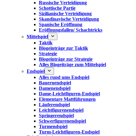
Russische Verteidigung
Schottische Partie
Sizilianische Verteidigung
Skandinavische Verteidigung
Spanische Eröffnung
Eröffnungsfallen/ Schachtricks
Mittelspiel
Taktik
Blogeinträge zur Taktik
Strategie
Blogeinträge zur Strategie
Alles Blogeiträge zum Mittelspiel
Endspiel
Alles rund ums Endspiel
Bauernendspiel
Damenendspiel
Dame-Leichtfiguren-Endspiel
Elementare Mattführungen
Läuferendspiel
Leichtfigurenendspiel
Springerendspiel
Schwerfigurenendspiel
Turmendspiel
Turm-Leichtfiguren-Endspiel