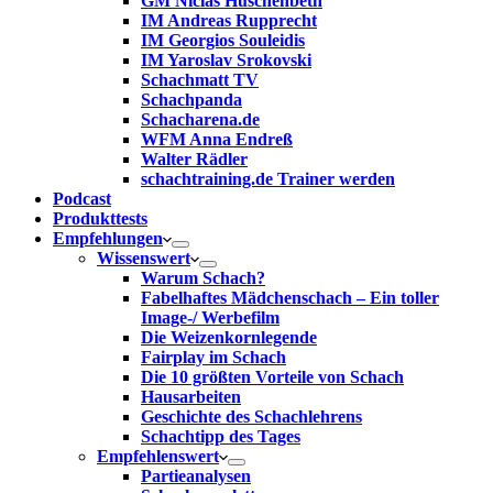
GM Niclas Huschenbeth
IM Andreas Rupprecht
IM Georgios Souleidis
IM Yaroslav Srokovski
Schachmatt TV
Schachpanda
Schacharena.de
WFM Anna Endreß
Walter Rädler
schachtraining.de Trainer werden
Podcast
Produkttests
Empfehlungen
Wissenswert
Warum Schach?
Fabelhaftes Mädchenschach – Ein toller
Image-/ Werbefilm
Die Weizenkornlegende
Fairplay im Schach
Die 10 größten Vorteile von Schach‎
Hausarbeiten
Geschichte des Schachlehrens
Schachtipp des Tages
Empfehlenswert
Partieanalysen