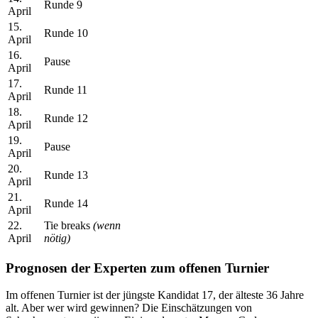
Runde 9
April
15.
Runde 10
April
16.
Pause
April
17.
Runde 11
April
18.
Runde 12
April
19.
Pause
April
20.
Runde 13
April
21.
Runde 14
April
22.
Tie breaks
(wenn
April
nötig)
Prognosen der Experten zum offenen Turnier
Im offenen Turnier ist der jüngste Kandidat 17, der älteste 36 Jahre
alt. Aber wer wird gewinnen? Die Einschätzungen von