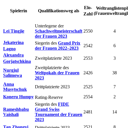
Elo-
Weltranglistenpl
Spielerin
Qualifikationsweg als
(Frauenweltrangls
Zahl
Unterlegene der
Lei Tingjie
Schachweltmeisterschaft
2550
4
der Frauen 2023
Jekaterina
Siegerin des
Grand Prix
2542
6
der Frauen 2022–2023
Lagno
Alexandra
Zweitplatzierte 2023
2553
3
Gorjatschkina
Zweitplatzierte des
Nurgjul
Weltpokals der Frauen
2426
38
Salimowa
2023
Anna
Drittplatzierte 2023
2525
7
Musytschuk
Koneru Humpy
2554
2
Rating-Reserve ⁠
Siegerin des
FIDE
Rameshbabu
Grand Swiss
2481
14
Vaishali
Tournament der Frauen
2023
Tan Zhongyi
2521
8
Drittplatzierte⁠ 2023