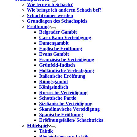
Wie lerne ich Schach?
Wie bringe ich anderen Schach bei?
Schachtrainer werden
Grundlagen des Schachspiels
Eröffnung
Belgrader Gambit
Caro-Kann Verteidigung
Damengambit
Englische Eröffnung
Evans Gambit
Französische Verteidigung
Grünfeld-Indisch
Holländische Verteidigung
Italienische Eröffnung
Königsgambit
Königsindisch
Russische Verteidigung
Schottische Partie
Sizilianische Verteidigung
Skandinavische Verteidigung
Spanische Eröffnung
Eröffnungsfallen/ Schachtricks
Mittelspiel
Taktik
Blogeinträge zur Taktik