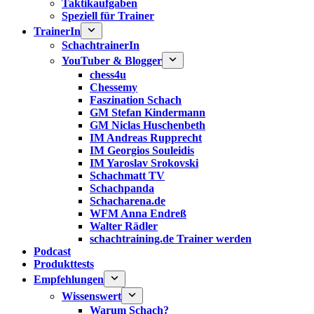
Taktikaufgaben
Speziell für Trainer
TrainerIn
SchachtrainerIn
YouTuber & Blogger
chess4u
Chessemy
Faszination Schach
GM Stefan Kindermann
GM Niclas Huschenbeth
IM Andreas Rupprecht
IM Georgios Souleidis
IM Yaroslav Srokovski
Schachmatt TV
Schachpanda
Schacharena.de
WFM Anna Endreß
Walter Rädler
schachtraining.de Trainer werden
Podcast
Produkttests
Empfehlungen
Wissenswert
Warum Schach?