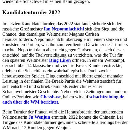
wieder die Schachwelt in seinen Bann gezogen.
Kandidatenturnier 2022
Im letzten Kandidatenturnier, das 2022 stattfand, sicherte sich der
russische Großmeister
Ian Nepomniachtchi
sich den Sieg und die
Chance, den damaligen Weltmeister Magnus Carlsen
herauszufordern. Nepomniachtchi überzeugte mit einem starken und
konsistenten Partien, was ihn zum verdienten Gewinner des Turniers
machte. Nepo trat dann aber nicht gegen Carlsen an, da sich dieser
entschied, auf die Titelverteidigung zu verzichten, was die Tür für
den späteren Weltmeister
Ding Liren
öffnete. In einem Wettkampf,
der sich über 14 klassische und vier Tie-Break-Runden erstreckte,
erlebten die Schachfans ein wahrhaft episches Duell zweier
herausragender Spieler. Ding entschied mit überragender mentaler
Leistung in der finalen Tie-Break-Partie die Weltmeisterschaft für
sich entschied und schrieb damit als erster chinesischer
Schachweltmeister Geschichte. Neben vielen Zeitungen und andern
Online-Portalen wie
Chessbase
, haben wir auf
schachtraining.de
auch über die WM berichtet
.
Beim Turnier der Frauen wird die Herausforderin der amtierenden
Weltmeisterin
Ju Wenjun
ermittelt. 2022 konnte die Chinesin Lei
Tingjie das Kandidatenturnier gewinnen, scheiterte allerdings bei der
WM nach 12 Runden gegen Wenjun.