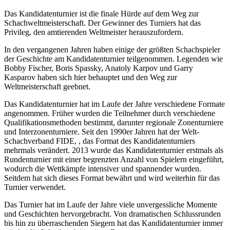
Das Kandidatenturnier ist die finale Hürde auf dem Weg zur
Schachweltmeisterschaft. Der Gewinner des Turniers hat das
Privileg, den amtierenden Weltmeister herauszufordern.
In den vergangenen Jahren haben einige der größten Schachspieler
der Geschichte am Kandidatenturnier teilgenommen. Legenden wie
Bobby Fischer, Boris Spassky, Anatoly Karpov und Garry
Kasparov haben sich hier behauptet und den Weg zur
Weltmeisterschaft geebnet.
Das Kandidatenturnier hat im Laufe der Jahre verschiedene Formate
angenommen. Früher wurden die Teilnehmer durch verschiedene
Qualifikationsmethoden bestimmt, darunter regionale Zonenturniere
und Interzonenturniere. Seit den 1990er Jahren hat der Welt-
Schachverband FIDE, , das Format des Kandidatenturniers
mehrmals verändert. 2013 wurde das Kandidatenturnier erstmals als
Rundenturnier mit einer begrenzten Anzahl von Spielern eingeführt,
wodurch die Wettkämpfe intensiver und spannender wurden.
Seitdem hat sich dieses Format bewährt und wird weiterhin für das
Turnier verwendet.
Das Turnier hat im Laufe der Jahre viele unvergessliche Momente
und Geschichten hervorgebracht. Von dramatischen Schlussrunden
bis hin zu überraschenden Siegern hat das Kandidatenturnier immer