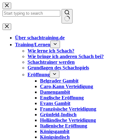
Zum
Inhalt
springen
Keine
Ergebnisse
Über schachtraining.de
Training/Lernen
Wie lerne ich Schach?
Wie bringe ich anderen Schach bei?
Schachtrainer werden
Grundlagen des Schachspiels
Eröffnung
Belgrader Gambit
Caro-Kann Verteidigung
Damengambit
Englische Eröffnung
Evans Gambit
Französische Verteidigung
Grünfeld-Indisch
Holländische Verteidigung
Italienische Eröffnung
Königsgambit
Königsindisch