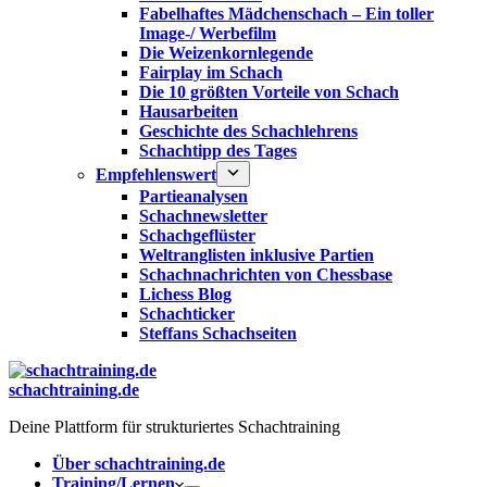
Fabelhaftes Mädchenschach – Ein toller
Image-/ Werbefilm
Die Weizenkornlegende
Fairplay im Schach
Die 10 größten Vorteile von Schach‎
Hausarbeiten
Geschichte des Schachlehrens
Schachtipp des Tages
Empfehlenswert
Partieanalysen
Schachnewsletter
Schachgeflüster
Weltranglisten inklusive Partien
Schachnachrichten von Chessbase
Lichess Blog
Schachticker
Steffans Schachseiten
schachtraining.de
Deine Plattform für strukturiertes Schachtraining
Über schachtraining.de
Training/Lernen