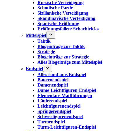
Russische Verteidigung
Schottische Partie
Sizilianische Verteidigung
Skandinavische Verteidigung
Spanische Eröffnung
Eröffnungsfallen/ Schachtricks
Mittelspiel
Taktik
Blogeinträge zur Taktik
Strategie
Blogeinträge zur Strategie
Alles Blogeiträge zum Mittelspiel
Endspiel
Alles rund ums Endspiel
Bauernendspiel
Damenendspiel
Dame-Leichtfiguren-Endspiel
Elementare Mattführungen
Läuferendspiel
Leichtfigurenendspiel
Springerendspiel
Schwerfigurenendspiel
Turmendspiel
Turm-Leichtfiguren-Endspiel