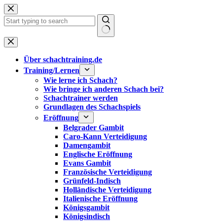
Zum
Inhalt
springen
Keine
Ergebnisse
Über schachtraining.de
Training/Lernen
Wie lerne ich Schach?
Wie bringe ich anderen Schach bei?
Schachtrainer werden
Grundlagen des Schachspiels
Eröffnung
Belgrader Gambit
Caro-Kann Verteidigung
Damengambit
Englische Eröffnung
Evans Gambit
Französische Verteidigung
Grünfeld-Indisch
Holländische Verteidigung
Italienische Eröffnung
Königsgambit
Königsindisch