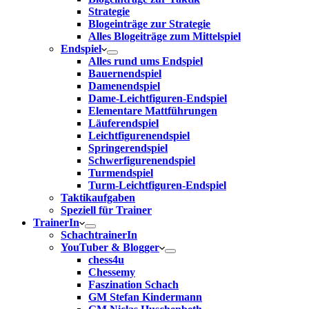
Strategie
Blogeinträge zur Strategie
Alles Blogeiträge zum Mittelspiel
Endspiel
Alles rund ums Endspiel
Bauernendspiel
Damenendspiel
Dame-Leichtfiguren-Endspiel
Elementare Mattführungen
Läuferendspiel
Leichtfigurenendspiel
Springerendspiel
Schwerfigurenendspiel
Turmendspiel
Turm-Leichtfiguren-Endspiel
Taktikaufgaben
Speziell für Trainer
TrainerIn
SchachtrainerIn
YouTuber & Blogger
chess4u
Chessemy
Faszination Schach
GM Stefan Kindermann