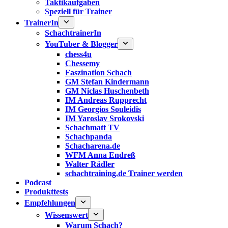
Taktikaufgaben
Speziell für Trainer
TrainerIn
SchachtrainerIn
YouTuber & Blogger
chess4u
Chessemy
Faszination Schach
GM Stefan Kindermann
GM Niclas Huschenbeth
IM Andreas Rupprecht
IM Georgios Souleidis
IM Yaroslav Srokovski
Schachmatt TV
Schachpanda
Schacharena.de
WFM Anna Endreß
Walter Rädler
schachtraining.de Trainer werden
Podcast
Produkttests
Empfehlungen
Wissenswert
Warum Schach?