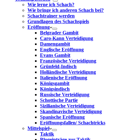
Wie lerne ich Schach?
Wie bringe ich anderen Schach bei?
Schachtrainer werden
Grundlagen des Schachspiels
Eröffnung
Belgrader Gambit
Caro-Kann Verteidigung
Damengambit
Englische Eröffnung
Evans Gambit
Französische Verteidigung
Grünfeld-Indisch
Holländische Verteidigung
Italienische Eröffnung
Königsgambit
Königsindisch
Russische Verteidigung
Schottische Partie
Sizilianische Verteidigung
Skandinavische Verteidigung
Spanische Eröffnung
Eröffnungsfallen/ Schachtricks
Mittelspiel
Taktik
Blogeinträge zur Taktik