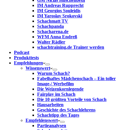
GM Niclas Huschenbeth
IM Andreas Rupprecht
IM Georgios Souleidis
IM Yaroslav Srokovski
Schachmatt TV
Schachpanda
Schacharena.de
WFM Anna Endreß
Walter Rädler
schachtraining.de Trainer werden
Podcast
Produkttests
Empfehlungen
Wissenswert
Warum Schach?
Fabelhaftes Mädchenschach – Ein toller
Image-/ Werbefilm
Die Weizenkornlegende
Fairplay im Schach
Die 10 größten Vorteile von Schach‎
Hausarbeiten
Geschichte des Schachlehrens
Schachtipp des Tages
Empfehlenswert
Partieanalysen