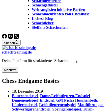
Schachnewsletter
Schachgeflüster
Weltranglisten inklusive Partien
Schachnachrichten von Chessbase
Lichess Blog
Schachticker
Steffans Schachseiten
Suchen
schachtraining.de
Deine Plattform für strukturiertes Schachtraining
Menü
Chess Endgame Basics
18. Dezember 2019
Bauernendspiel
,
Dame-Leichtfiguren-Endspiel
,
Damenendspiel
,
Endspiel
,
GM Niclas Huschenbeth
,
Läuferendspiel
,
Leichtfigurenendspiel
,
Mattführungen
,
Schwerfigurenendspiel
,
Springerendspiel
,
Turm-