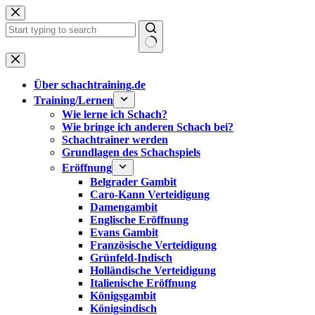
Zum
Inhalt
springen
Keine
Ergebnisse
Über schachtraining.de
Training/Lernen
Wie lerne ich Schach?
Wie bringe ich anderen Schach bei?
Schachtrainer werden
Grundlagen des Schachspiels
Eröffnung
Belgrader Gambit
Caro-Kann Verteidigung
Damengambit
Englische Eröffnung
Evans Gambit
Französische Verteidigung
Grünfeld-Indisch
Holländische Verteidigung
Italienische Eröffnung
Königsgambit
Königsindisch