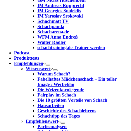
GM Niclas Huschenbeth
IM Andreas Rupprecht
IM Georgios Souleidis
IM Yaroslav Srokovski
Schachmatt TV
Schachpanda
Schacharena.de
WFM Anna Endreß
Walter Rädler
schachtraining.de Trainer werden
Podcast
Produkttests
Empfehlungen
Wissenswert
Warum Schach?
Fabelhaftes Mädchenschach – Ein toller
Image-/ Werbefilm
Die Weizenkornlegende
Fairplay im Schach
Die 10 größten Vorteile von Schach‎
Hausarbeiten
Geschichte des Schachlehrens
Schachtipp des Tages
Empfehlenswert
Partieanalysen