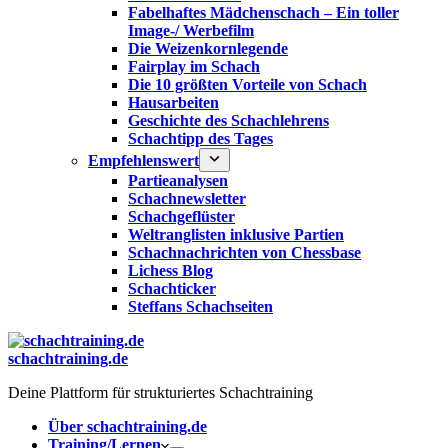
Fabelhaftes Mädchenschach – Ein toller
Image-/ Werbefilm
Die Weizenkornlegende
Fairplay im Schach
Die 10 größten Vorteile von Schach‎
Hausarbeiten
Geschichte des Schachlehrens
Schachtipp des Tages
Empfehlenswert
Partieanalysen
Schachnewsletter
Schachgeflüster
Weltranglisten inklusive Partien
Schachnachrichten von Chessbase
Lichess Blog
Schachticker
Steffans Schachseiten
schachtraining.de
Deine Plattform für strukturiertes Schachtraining
Über schachtraining.de
Training/Lernen