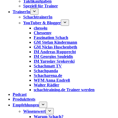
Taktikaufgaben
Speziell für Trainer
TrainerIn
SchachtrainerIn
YouTuber & Blogger
chess4u
Chessemy
Faszination Schach
GM Stefan Kindermann
GM Niclas Huschenbeth
IM Andreas Rupprecht
IM Georgios Souleidis
IM Yaroslav Srokovski
Schachmatt TV
Schachpanda
Schacharena.de
WFM Anna Endreß
Walter Rädler
schachtraining.de Trainer werden
Podcast
Produkttests
Empfehlungen
Wissenswert
Warum Schach?