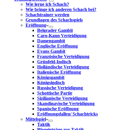
Wie lerne ich Schach?
Wie bringe ich anderen Schach bei?
Schachtrainer werden
Grundlagen des Schachspiels
Eröffnung
Belgrader Gambit
Caro-Kann Verteidigung
Damengambit
Englische Eröffnung
Evans Gambit
Französische Verteidigung
Grünfeld-Indisch
Holländische Verteidigung
Italienische Eröffnung
Königsgambit
Königsindisch
Russische Verteidigung
Schottische Partie
Sizilianische Verteidigung
Skandinavische Verteidigung
Spanische Eröffnung
Eröffnungsfallen/ Schachtricks
Mittelspiel
Taktik
Blogeinträge zur Taktik