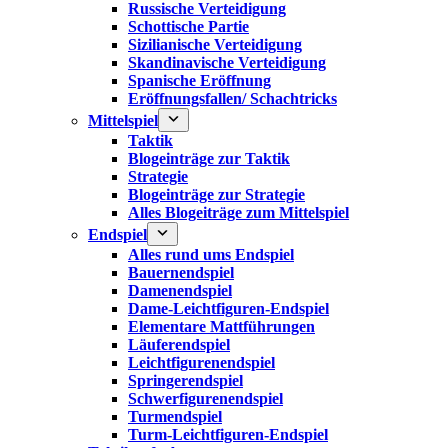
Russische Verteidigung
Schottische Partie
Sizilianische Verteidigung
Skandinavische Verteidigung
Spanische Eröffnung
Eröffnungsfallen/ Schachtricks
Mittelspiel
Taktik
Blogeinträge zur Taktik
Strategie
Blogeinträge zur Strategie
Alles Blogeiträge zum Mittelspiel
Endspiel
Alles rund ums Endspiel
Bauernendspiel
Damenendspiel
Dame-Leichtfiguren-Endspiel
Elementare Mattführungen
Läuferendspiel
Leichtfigurenendspiel
Springerendspiel
Schwerfigurenendspiel
Turmendspiel
Turm-Leichtfiguren-Endspiel