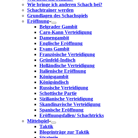
Wie bringe ich anderen Schach bei?
Schachtrainer werden
Grundlagen des Schachspiels
Eröffnung
Belgrader Gambit
Caro-Kann Verteidigung
Damengambit
Englische Eröffnung
Evans Gambit
Französische Verteidigung
Grünfeld-Indisch
Holländische Verteidigung
Italienische Eröffnung
Königsgambit
Königsindisch
Russische Verteidigung
Schottische Partie
Sizilianische Verteidigung
Skandinavische Verteidigung
Spanische Eröffnung
Eröffnungsfallen/ Schachtricks
Mittelspiel
Taktik
Blogeinträge zur Taktik
Strategie