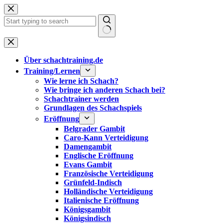
Zum
Inhalt
springen
Keine
Ergebnisse
Über schachtraining.de
Training/Lernen
Wie lerne ich Schach?
Wie bringe ich anderen Schach bei?
Schachtrainer werden
Grundlagen des Schachspiels
Eröffnung
Belgrader Gambit
Caro-Kann Verteidigung
Damengambit
Englische Eröffnung
Evans Gambit
Französische Verteidigung
Grünfeld-Indisch
Holländische Verteidigung
Italienische Eröffnung
Königsgambit
Königsindisch