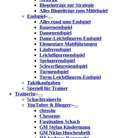
Blogeinträge zur Strategie
Alles Blogeiträge zum Mittelspiel
Endspiel
Alles rund ums Endspiel
Bauernendspiel
Damenendspiel
Dame-Leichtfiguren-Endspiel
Elementare Mattführungen
Läuferendspiel
Leichtfigurenendspiel
Springerendspiel
Schwerfigurenendspiel
Turmendspiel
Turm-Leichtfiguren-Endspiel
Taktikaufgaben
Speziell für Trainer
TrainerIn
SchachtrainerIn
YouTuber & Blogger
chess4u
Chessemy
Faszination Schach
GM Stefan Kindermann
GM Niclas Huschenbeth