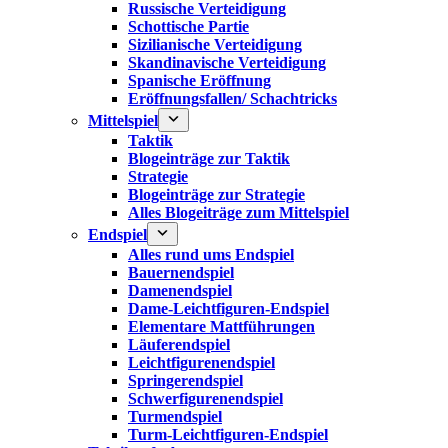
Russische Verteidigung
Schottische Partie
Sizilianische Verteidigung
Skandinavische Verteidigung
Spanische Eröffnung
Eröffnungsfallen/ Schachtricks
Mittelspiel
Taktik
Blogeinträge zur Taktik
Strategie
Blogeinträge zur Strategie
Alles Blogeiträge zum Mittelspiel
Endspiel
Alles rund ums Endspiel
Bauernendspiel
Damenendspiel
Dame-Leichtfiguren-Endspiel
Elementare Mattführungen
Läuferendspiel
Leichtfigurenendspiel
Springerendspiel
Schwerfigurenendspiel
Turmendspiel
Turm-Leichtfiguren-Endspiel