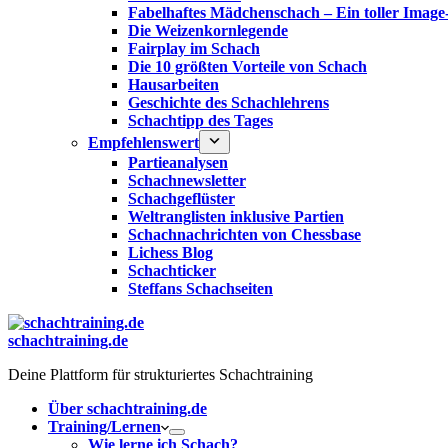
Fabelhaftes Mädchenschach – Ein toller Image
Die Weizenkornlegende
Fairplay im Schach
Die 10 größten Vorteile von Schach‎
Hausarbeiten
Geschichte des Schachlehrens
Schachtipp des Tages
Empfehlenswert
Partieanalysen
Schachnewsletter
Schachgeflüster
Weltranglisten inklusive Partien
Schachnachrichten von Chessbase
Lichess Blog
Schachticker
Steffans Schachseiten
schachtraining.de
Deine Plattform für strukturiertes Schachtraining
Über schachtraining.de
Training/Lernen
Wie lerne ich Schach?