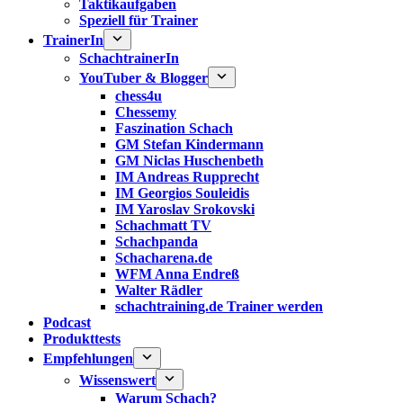
Taktikaufgaben
Speziell für Trainer
TrainerIn
SchachtrainerIn
YouTuber & Blogger
chess4u
Chessemy
Faszination Schach
GM Stefan Kindermann
GM Niclas Huschenbeth
IM Andreas Rupprecht
IM Georgios Souleidis
IM Yaroslav Srokovski
Schachmatt TV
Schachpanda
Schacharena.de
WFM Anna Endreß
Walter Rädler
schachtraining.de Trainer werden
Podcast
Produkttests
Empfehlungen
Wissenswert
Warum Schach?