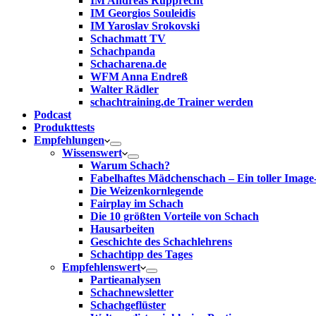
IM Andreas Rupprecht
IM Georgios Souleidis
IM Yaroslav Srokovski
Schachmatt TV
Schachpanda
Schacharena.de
WFM Anna Endreß
Walter Rädler
schachtraining.de Trainer werden
Podcast
Produkttests
Empfehlungen
Wissenswert
Warum Schach?
Fabelhaftes Mädchenschach – Ein toller Image
Die Weizenkornlegende
Fairplay im Schach
Die 10 größten Vorteile von Schach‎
Hausarbeiten
Geschichte des Schachlehrens
Schachtipp des Tages
Empfehlenswert
Partieanalysen
Schachnewsletter
Schachgeflüster