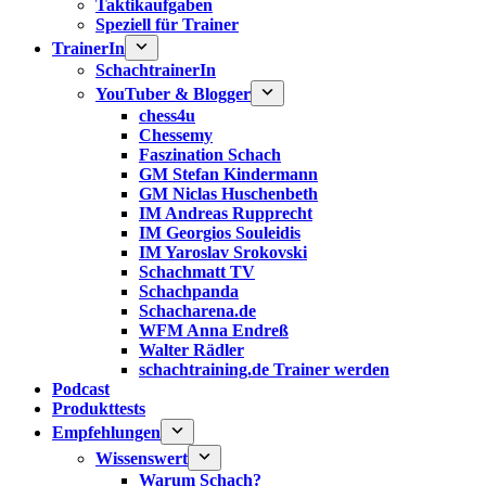
Taktikaufgaben
Speziell für Trainer
TrainerIn
SchachtrainerIn
YouTuber & Blogger
chess4u
Chessemy
Faszination Schach
GM Stefan Kindermann
GM Niclas Huschenbeth
IM Andreas Rupprecht
IM Georgios Souleidis
IM Yaroslav Srokovski
Schachmatt TV
Schachpanda
Schacharena.de
WFM Anna Endreß
Walter Rädler
schachtraining.de Trainer werden
Podcast
Produkttests
Empfehlungen
Wissenswert
Warum Schach?