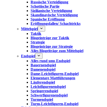
Russische Verteidigung
Schottische Partie
Sizilianische Verteidigung
Skandinavische Verteidigung
Spanische Eröffnung
Eröffnungsfallen/ Schachtricks
Mittelspiel
Taktik
Blogeinträge zur Taktik
Strategie
Blogeinträge zur Strategie
Alles Blogeiträge zum Mittelspiel
Endspiel
Alles rund ums Endspiel
Bauernendspiel
Damenendspiel
Dame-Leichtfiguren-Endspiel
Elementare Mattführungen
Läuferendspiel
Leichtfigurenendspiel
Springerendspiel
Schwerfigurenendspiel
Turmendspiel
Turm-Leichtfiguren-Endspiel