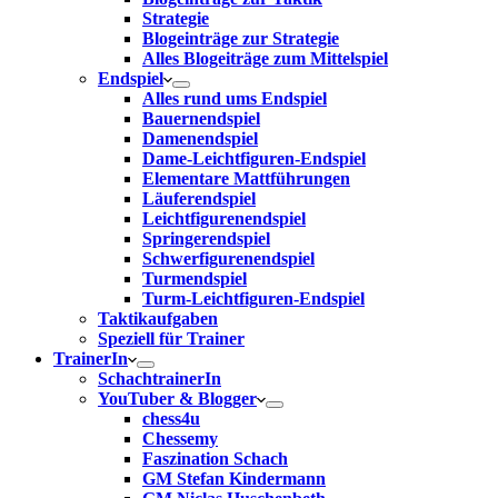
Strategie
Blogeinträge zur Strategie
Alles Blogeiträge zum Mittelspiel
Endspiel
Alles rund ums Endspiel
Bauernendspiel
Damenendspiel
Dame-Leichtfiguren-Endspiel
Elementare Mattführungen
Läuferendspiel
Leichtfigurenendspiel
Springerendspiel
Schwerfigurenendspiel
Turmendspiel
Turm-Leichtfiguren-Endspiel
Taktikaufgaben
Speziell für Trainer
TrainerIn
SchachtrainerIn
YouTuber & Blogger
chess4u
Chessemy
Faszination Schach
GM Stefan Kindermann