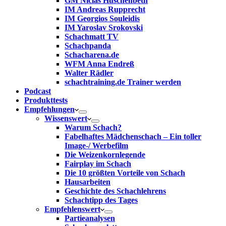
GM Niclas Huschenbeth
IM Andreas Rupprecht
IM Georgios Souleidis
IM Yaroslav Srokovski
Schachmatt TV
Schachpanda
Schacharena.de
WFM Anna Endreß
Walter Rädler
schachtraining.de Trainer werden
Podcast
Produkttests
Empfehlungen
Wissenswert
Warum Schach?
Fabelhaftes Mädchenschach – Ein toller
Image-/ Werbefilm
Die Weizenkornlegende
Fairplay im Schach
Die 10 größten Vorteile von Schach‎
Hausarbeiten
Geschichte des Schachlehrens
Schachtipp des Tages
Empfehlenswert
Partieanalysen