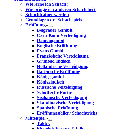
Wie lerne ich Schach?
Wie bringe ich anderen Schach bei?
Schachtrainer werden
Grundlagen des Schachspiels
Eröffnung
Belgrader Gambit
Caro-Kann Verteidigung
Damengambit
Englische Eröffnung
Evans Gambit
Französische Verteidigung
Grünfeld-Indisch
Holländische Verteidigung
Italienische Eröffnung
Königsgambit
Königsindisch
Russische Verteidigung
Schottische Partie
Sizilianische Verteidigung
Skandinavische Verteidigung
Spanische Eröffnung
Eröffnungsfallen/ Schachtricks
Mittelspiel
Taktik
Blogeinträge zur Taktik