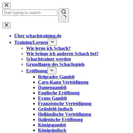
Zum
Inhalt
springen
Keine
Ergebnisse
Über schachtraining.de
Training/Lernen
Wie lerne ich Schach?
Wie bringe ich anderen Schach bei?
Schachtrainer werden
Grundlagen des Schachspiels
Eröffnung
Belgrader Gambit
Caro-Kann Verteidigung
Damengambit
Englische Eröffnung
Evans Gambit
Französische Verteidigung
Grünfeld-Indisch
Holländische Verteidigung
Italienische Eröffnung
Königsgambit
Königsindisch