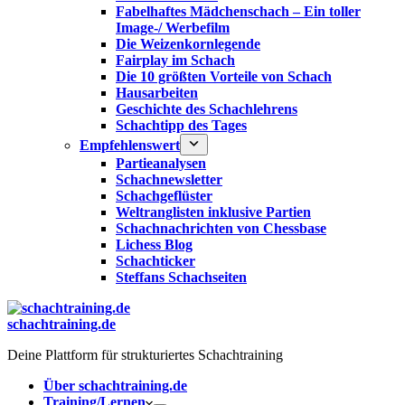
Fabelhaftes Mädchenschach – Ein toller
Image-/ Werbefilm
Die Weizenkornlegende
Fairplay im Schach
Die 10 größten Vorteile von Schach‎
Hausarbeiten
Geschichte des Schachlehrens
Schachtipp des Tages
Empfehlenswert
Partieanalysen
Schachnewsletter
Schachgeflüster
Weltranglisten inklusive Partien
Schachnachrichten von Chessbase
Lichess Blog
Schachticker
Steffans Schachseiten
schachtraining.de
Deine Plattform für strukturiertes Schachtraining
Über schachtraining.de
Training/Lernen