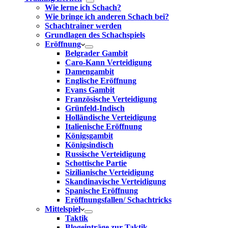
Wie lerne ich Schach?
Wie bringe ich anderen Schach bei?
Schachtrainer werden
Grundlagen des Schachspiels
Eröffnung
Belgrader Gambit
Caro-Kann Verteidigung
Damengambit
Englische Eröffnung
Evans Gambit
Französische Verteidigung
Grünfeld-Indisch
Holländische Verteidigung
Italienische Eröffnung
Königsgambit
Königsindisch
Russische Verteidigung
Schottische Partie
Sizilianische Verteidigung
Skandinavische Verteidigung
Spanische Eröffnung
Eröffnungsfallen/ Schachtricks
Mittelspiel
Taktik
Blogeinträge zur Taktik