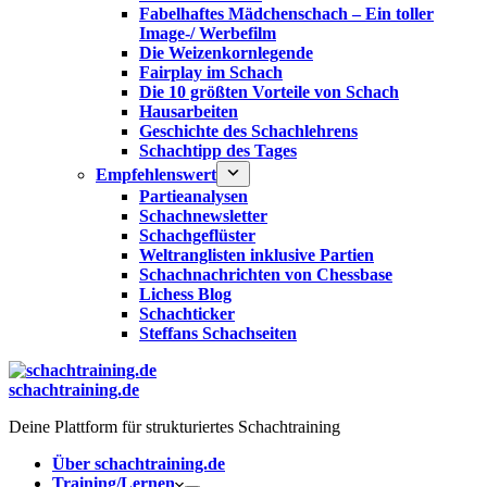
Fabelhaftes Mädchenschach – Ein toller
Image-/ Werbefilm
Die Weizenkornlegende
Fairplay im Schach
Die 10 größten Vorteile von Schach‎
Hausarbeiten
Geschichte des Schachlehrens
Schachtipp des Tages
Empfehlenswert
Partieanalysen
Schachnewsletter
Schachgeflüster
Weltranglisten inklusive Partien
Schachnachrichten von Chessbase
Lichess Blog
Schachticker
Steffans Schachseiten
schachtraining.de
Deine Plattform für strukturiertes Schachtraining
Über schachtraining.de
Training/Lernen