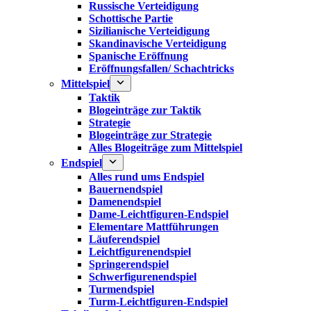
Russische Verteidigung
Schottische Partie
Sizilianische Verteidigung
Skandinavische Verteidigung
Spanische Eröffnung
Eröffnungsfallen/ Schachtricks
Mittelspiel
Taktik
Blogeinträge zur Taktik
Strategie
Blogeinträge zur Strategie
Alles Blogeiträge zum Mittelspiel
Endspiel
Alles rund ums Endspiel
Bauernendspiel
Damenendspiel
Dame-Leichtfiguren-Endspiel
Elementare Mattführungen
Läuferendspiel
Leichtfigurenendspiel
Springerendspiel
Schwerfigurenendspiel
Turmendspiel
Turm-Leichtfiguren-Endspiel