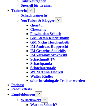
Taktikaufgaben
Speziell für Trainer
TrainerIn
SchachtrainerIn
YouTuber & Blogger
chess4u
Chessemy
Faszination Schach
GM Stefan Kindermann
GM Niclas Huschenbeth
IM Andreas Rupprecht
IM Georgios Souleidis
IM Yaroslav Srokovski
Schachmatt TV
Schachpanda
Schacharena.de
WFM Anna Endreß
Walter Rädler
schachtraining.de Trainer werden
Podcast
Produkttests
Empfehlungen
Wissenswert
Warum Schach?