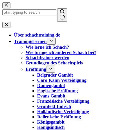
Zum
Inhalt
springen
Keine
Ergebnisse
Über schachtraining.de
Training/Lernen
Wie lerne ich Schach?
Wie bringe ich anderen Schach bei?
Schachtrainer werden
Grundlagen des Schachspiels
Eröffnung
Belgrader Gambit
Caro-Kann Verteidigung
Damengambit
Englische Eröffnung
Evans Gambit
Französische Verteidigung
Grünfeld-Indisch
Holländische Verteidigung
Italienische Eröffnung
Königsgambit
Königsindisch