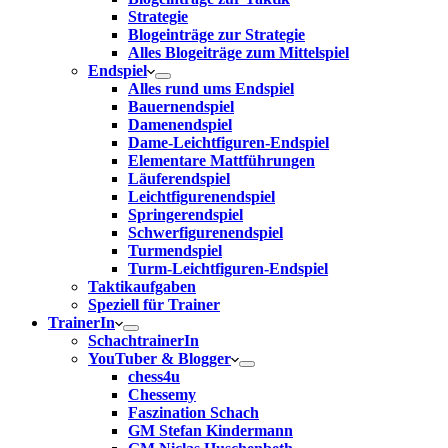
Strategie
Blogeinträge zur Strategie
Alles Blogeiträge zum Mittelspiel
Endspiel
Alles rund ums Endspiel
Bauernendspiel
Damenendspiel
Dame-Leichtfiguren-Endspiel
Elementare Mattführungen
Läuferendspiel
Leichtfigurenendspiel
Springerendspiel
Schwerfigurenendspiel
Turmendspiel
Turm-Leichtfiguren-Endspiel
Taktikaufgaben
Speziell für Trainer
TrainerIn
SchachtrainerIn
YouTuber & Blogger
chess4u
Chessemy
Faszination Schach
GM Stefan Kindermann