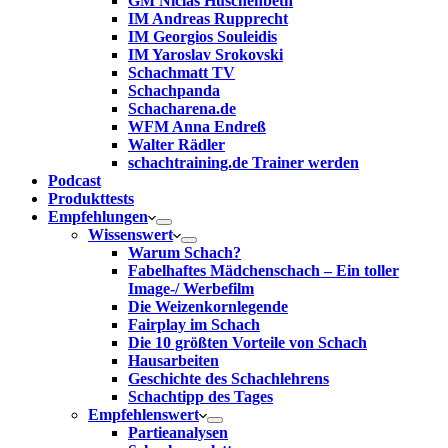
GM Niclas Huschenbeth
IM Andreas Rupprecht
IM Georgios Souleidis
IM Yaroslav Srokovski
Schachmatt TV
Schachpanda
Schacharena.de
WFM Anna Endreß
Walter Rädler
schachtraining.de Trainer werden
Podcast
Produkttests
Empfehlungen
Wissenswert
Warum Schach?
Fabelhaftes Mädchenschach – Ein toller
Image-/ Werbefilm
Die Weizenkornlegende
Fairplay im Schach
Die 10 größten Vorteile von Schach‎
Hausarbeiten
Geschichte des Schachlehrens
Schachtipp des Tages
Empfehlenswert
Partieanalysen