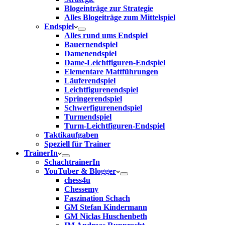
Blogeinträge zur Strategie
Alles Blogeiträge zum Mittelspiel
Endspiel
Alles rund ums Endspiel
Bauernendspiel
Damenendspiel
Dame-Leichtfiguren-Endspiel
Elementare Mattführungen
Läuferendspiel
Leichtfigurenendspiel
Springerendspiel
Schwerfigurenendspiel
Turmendspiel
Turm-Leichtfiguren-Endspiel
Taktikaufgaben
Speziell für Trainer
TrainerIn
SchachtrainerIn
YouTuber & Blogger
chess4u
Chessemy
Faszination Schach
GM Stefan Kindermann
GM Niclas Huschenbeth