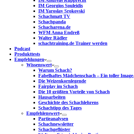
IM Andreas Rupprecht
IM Georgios Souleidis
IM Yaroslav Srokovski
Schachmatt TV
Schachpanda
Schacharena.de
WFM Anna Endreß
Walter Rädler
schachtraining.de Trainer werden
Podcast
Produkttests
Empfehlungen
Wissenswert
Warum Schach?
Fabelhaftes Mädchenschach – Ein toller Image
Die Weizenkornlegende
Fairplay im Schach
Die 10 größten Vorteile von Schach‎
Hausarbeiten
Geschichte des Schachlehrens
Schachtipp des Tages
Empfehlenswert
Partieanalysen
Schachnewsletter
Schachgeflüster