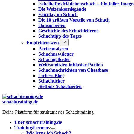
Fabelhaftes Mädchenschach – Ein toller Image
Die Weizenkornlegende
Fairplay im Schach
Die 10 größten Vorteile von Schach‎
Hausarbeiten
Geschichte des Schachlehrens
Schachtipp des Tages
Empfehlenswert
Partieanalysen
Schachnewsletter
Schachgeflüster
Weltranglisten inklusive Partien
Schachnachrichten von Chessbase
Lichess Blog
Schachticker
Steffans Schachseiten
schachtraining.de
Deine Plattform für strukturiertes Schachtraining
Über schachtraining.de
Training/Lernen
Wie lerne ich Schach?