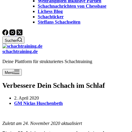
Weltranglisten inklusive Partien
Schachnachrichten von Chessbase
Lichess Blog
Schachticker
Steffans Schachseiten
Suchen
schachtraining.de
Deine Plattform für strukturiertes Schachtraining
Menü
Verbessere Dein Schach im Schlaf
2. April 2020
GM Niclas Huschenbeth
Zuletzt am 24. November 2020 aktualisiert