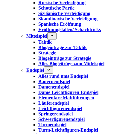
Russische Verteidigung
Schottische Partie
Sizilianische Verteidigung
Skandinavische Verteidigung
Spanische Eröffnung
Eröffnungsfallen/ Schachtricks
Mittelspiel
Taktik
Blogeinträge zur Taktik
Strategie
Blogeinträge zur Strategie
Alles Blogeiträge zum Mittelspiel
Endspiel
Alles rund ums Endspiel
Bauernendspiel
Damenendspiel
Dame-Leichtfiguren-Endspiel
Elementare Mattführungen
Läuferendspiel
Leichtfigurenendspiel
Springerendspiel
Schwerfigurenendspiel
Turmendspiel
Turm-Leichtfiguren-Endspiel