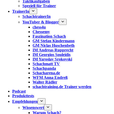
Taktikaufgaben
Speziell für Trainer
TrainerIn
SchachtrainerIn
YouTuber & Blogger
chess4u
Chessemy
Faszination Schach
GM Stefan Kindermann
GM Niclas Huschenbeth
IM Andreas Rupprecht
IM Georgios Souleidis
IM Yaroslav Srokovski
Schachmatt TV
Schachpanda
Schacharena.de
WFM Anna Endreß
Walter Rädler
schachtraining.de Trainer werden
Podcast
Produkttests
Empfehlungen
Wissenswert
Warum Schach?