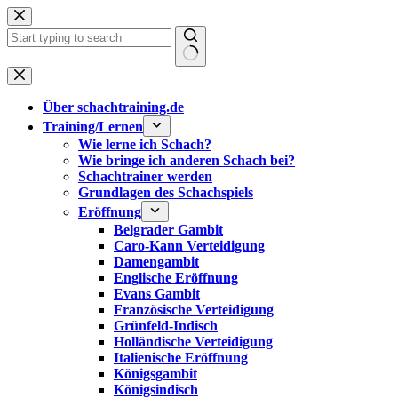
Zum
Inhalt
springen
Keine
Ergebnisse
Über schachtraining.de
Training/Lernen
Wie lerne ich Schach?
Wie bringe ich anderen Schach bei?
Schachtrainer werden
Grundlagen des Schachspiels
Eröffnung
Belgrader Gambit
Caro-Kann Verteidigung
Damengambit
Englische Eröffnung
Evans Gambit
Französische Verteidigung
Grünfeld-Indisch
Holländische Verteidigung
Italienische Eröffnung
Königsgambit
Königsindisch