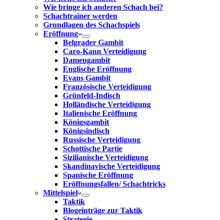
Wie bringe ich anderen Schach bei?
Schachtrainer werden
Grundlagen des Schachspiels
Eröffnung
Belgrader Gambit
Caro-Kann Verteidigung
Damengambit
Englische Eröffnung
Evans Gambit
Französische Verteidigung
Grünfeld-Indisch
Holländische Verteidigung
Italienische Eröffnung
Königsgambit
Königsindisch
Russische Verteidigung
Schottische Partie
Sizilianische Verteidigung
Skandinavische Verteidigung
Spanische Eröffnung
Eröffnungsfallen/ Schachtricks
Mittelspiel
Taktik
Blogeinträge zur Taktik
Strategie