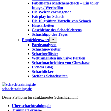
Fabelhaftes Mädchenschach – Ein toller
Image-/ Werbefilm
Die Weizenkornlegende
Fairplay im Schach
Die 10 größten Vorteile von Schach‎
Hausarbeiten
Geschichte des Schachlehrens
Schachtipp des Tages
Empfehlenswert
Partieanalysen
Schachnewsletter
Schachgeflüster
Weltranglisten inklusive Partien
Schachnachrichten von Chessbase
Lichess Blog
Schachticker
Steffans Schachseiten
schachtraining.de
Deine Plattform für strukturiertes Schachtraining
Über schachtraining.de
Training/Lernen