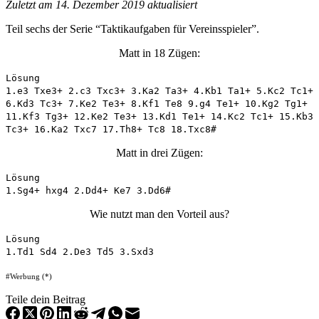
Zuletzt am 14. Dezember 2019 aktualisiert
Teil sechs der Serie “Taktikaufgaben für Vereinsspieler”.
Matt in 18 Zügen:
Lösung
1.e3 Txe3+ 2.c3 Txc3+ 3.Ka2 Ta3+ 4.Kb1 Ta1+ 5.Kc2 Tc1+
6.Kd3 Tc3+ 7.Ke2 Te3+ 8.Kf1 Te8 9.g4 Te1+ 10.Kg2 Tg1+
11.Kf3 Tg3+ 12.Ke2 Te3+ 13.Kd1 Te1+ 14.Kc2 Tc1+ 15.Kb3
Tc3+ 16.Ka2 Txc7 17.Th8+ Tc8 18.Txc8#
Matt in drei Zügen:
Lösung
1.Sg4+ hxg4 2.Dd4+ Ke7 3.Dd6#
Wie nutzt man den Vorteil aus?
Lösung
1.Td1 Sd4 2.De3 Td5 3.Sxd3
#Werbung (*)
Teile dein Beitrag