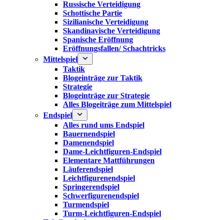
Russische Verteidigung
Schottische Partie
Sizilianische Verteidigung
Skandinavische Verteidigung
Spanische Eröffnung
Eröffnungsfallen/ Schachtricks
Mittelspiel
Taktik
Blogeinträge zur Taktik
Strategie
Blogeinträge zur Strategie
Alles Blogeiträge zum Mittelspiel
Endspiel
Alles rund ums Endspiel
Bauernendspiel
Damenendspiel
Dame-Leichtfiguren-Endspiel
Elementare Mattführungen
Läuferendspiel
Leichtfigurenendspiel
Springerendspiel
Schwerfigurenendspiel
Turmendspiel
Turm-Leichtfiguren-Endspiel