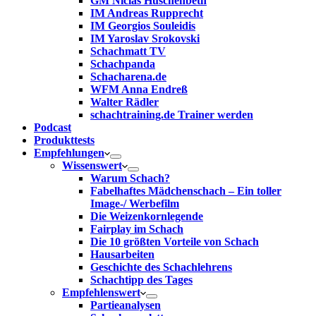
GM Niclas Huschenbeth
IM Andreas Rupprecht
IM Georgios Souleidis
IM Yaroslav Srokovski
Schachmatt TV
Schachpanda
Schacharena.de
WFM Anna Endreß
Walter Rädler
schachtraining.de Trainer werden
Podcast
Produkttests
Empfehlungen
Wissenswert
Warum Schach?
Fabelhaftes Mädchenschach – Ein toller
Image-/ Werbefilm
Die Weizenkornlegende
Fairplay im Schach
Die 10 größten Vorteile von Schach‎
Hausarbeiten
Geschichte des Schachlehrens
Schachtipp des Tages
Empfehlenswert
Partieanalysen