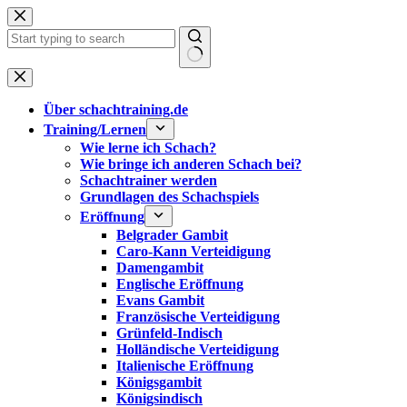
Zum
Inhalt
springen
Keine
Ergebnisse
Über schachtraining.de
Training/Lernen
Wie lerne ich Schach?
Wie bringe ich anderen Schach bei?
Schachtrainer werden
Grundlagen des Schachspiels
Eröffnung
Belgrader Gambit
Caro-Kann Verteidigung
Damengambit
Englische Eröffnung
Evans Gambit
Französische Verteidigung
Grünfeld-Indisch
Holländische Verteidigung
Italienische Eröffnung
Königsgambit
Königsindisch