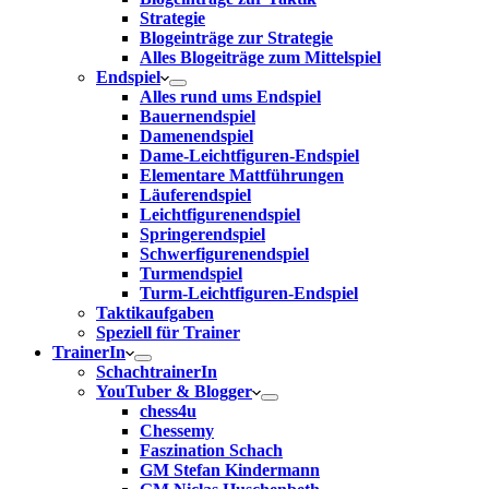
Strategie
Blogeinträge zur Strategie
Alles Blogeiträge zum Mittelspiel
Endspiel
Alles rund ums Endspiel
Bauernendspiel
Damenendspiel
Dame-Leichtfiguren-Endspiel
Elementare Mattführungen
Läuferendspiel
Leichtfigurenendspiel
Springerendspiel
Schwerfigurenendspiel
Turmendspiel
Turm-Leichtfiguren-Endspiel
Taktikaufgaben
Speziell für Trainer
TrainerIn
SchachtrainerIn
YouTuber & Blogger
chess4u
Chessemy
Faszination Schach
GM Stefan Kindermann