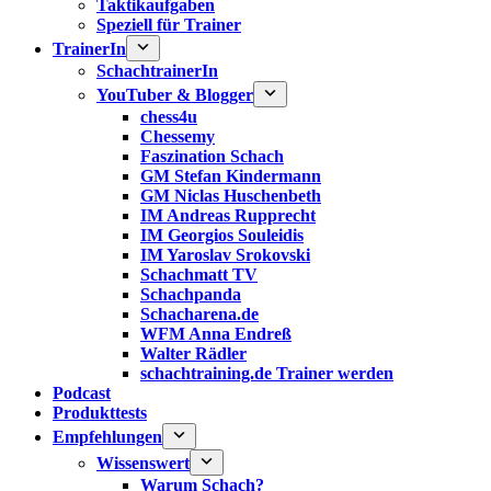
Taktikaufgaben
Speziell für Trainer
TrainerIn
SchachtrainerIn
YouTuber & Blogger
chess4u
Chessemy
Faszination Schach
GM Stefan Kindermann
GM Niclas Huschenbeth
IM Andreas Rupprecht
IM Georgios Souleidis
IM Yaroslav Srokovski
Schachmatt TV
Schachpanda
Schacharena.de
WFM Anna Endreß
Walter Rädler
schachtraining.de Trainer werden
Podcast
Produkttests
Empfehlungen
Wissenswert
Warum Schach?