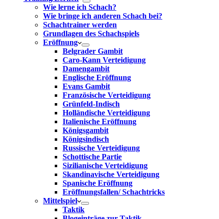
Wie lerne ich Schach?
Wie bringe ich anderen Schach bei?
Schachtrainer werden
Grundlagen des Schachspiels
Eröffnung
Belgrader Gambit
Caro-Kann Verteidigung
Damengambit
Englische Eröffnung
Evans Gambit
Französische Verteidigung
Grünfeld-Indisch
Holländische Verteidigung
Italienische Eröffnung
Königsgambit
Königsindisch
Russische Verteidigung
Schottische Partie
Sizilianische Verteidigung
Skandinavische Verteidigung
Spanische Eröffnung
Eröffnungsfallen/ Schachtricks
Mittelspiel
Taktik
Blogeinträge zur Taktik