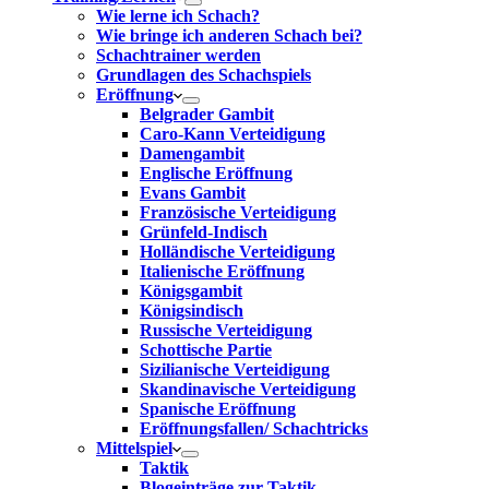
Wie lerne ich Schach?
Wie bringe ich anderen Schach bei?
Schachtrainer werden
Grundlagen des Schachspiels
Eröffnung
Belgrader Gambit
Caro-Kann Verteidigung
Damengambit
Englische Eröffnung
Evans Gambit
Französische Verteidigung
Grünfeld-Indisch
Holländische Verteidigung
Italienische Eröffnung
Königsgambit
Königsindisch
Russische Verteidigung
Schottische Partie
Sizilianische Verteidigung
Skandinavische Verteidigung
Spanische Eröffnung
Eröffnungsfallen/ Schachtricks
Mittelspiel
Taktik
Blogeinträge zur Taktik