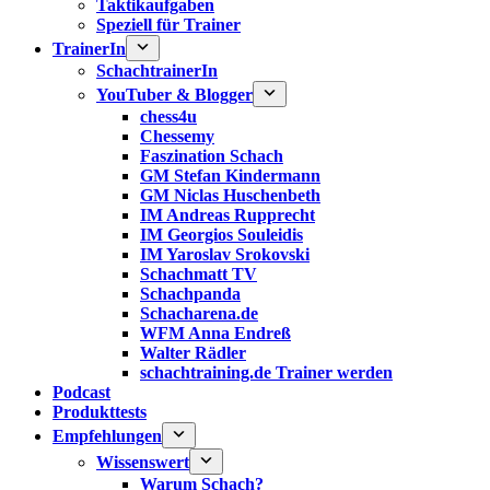
Taktikaufgaben
Speziell für Trainer
TrainerIn
SchachtrainerIn
YouTuber & Blogger
chess4u
Chessemy
Faszination Schach
GM Stefan Kindermann
GM Niclas Huschenbeth
IM Andreas Rupprecht
IM Georgios Souleidis
IM Yaroslav Srokovski
Schachmatt TV
Schachpanda
Schacharena.de
WFM Anna Endreß
Walter Rädler
schachtraining.de Trainer werden
Podcast
Produkttests
Empfehlungen
Wissenswert
Warum Schach?