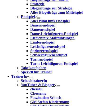
Strategie
Blogeinträge zur Strategie
Alles Blogeiträge zum Mittelspiel
Endspiel
Alles rund ums Endspiel
Bauernendspiel
Damenendspiel
Dame-Leichtfiguren-Endspiel
Elementare Mattführungen
Läuferendspiel
Leichtfigurenendspiel
Springerendspiel
Schwerfigurenendspiel
Turmendspiel
Turm-Leichtfiguren-Endspiel
Taktikaufgaben
Speziell für Trainer
TrainerIn
SchachtrainerIn
YouTuber & Blogger
chess4u
Chessemy
Faszination Schach
GM Stefan Kindermann