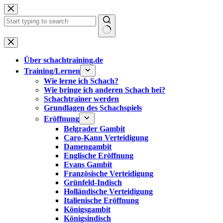
Zum
Inhalt
springen
Keine
Ergebnisse
Über schachtraining.de
Training/Lernen
Wie lerne ich Schach?
Wie bringe ich anderen Schach bei?
Schachtrainer werden
Grundlagen des Schachspiels
Eröffnung
Belgrader Gambit
Caro-Kann Verteidigung
Damengambit
Englische Eröffnung
Evans Gambit
Französische Verteidigung
Grünfeld-Indisch
Holländische Verteidigung
Italienische Eröffnung
Königsgambit
Königsindisch