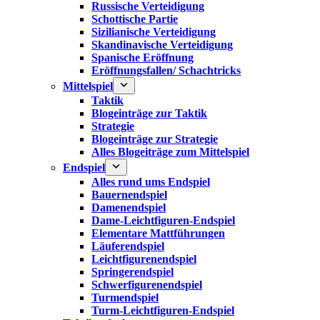
Russische Verteidigung
Schottische Partie
Sizilianische Verteidigung
Skandinavische Verteidigung
Spanische Eröffnung
Eröffnungsfallen/ Schachtricks
Mittelspiel
Taktik
Blogeinträge zur Taktik
Strategie
Blogeinträge zur Strategie
Alles Blogeiträge zum Mittelspiel
Endspiel
Alles rund ums Endspiel
Bauernendspiel
Damenendspiel
Dame-Leichtfiguren-Endspiel
Elementare Mattführungen
Läuferendspiel
Leichtfigurenendspiel
Springerendspiel
Schwerfigurenendspiel
Turmendspiel
Turm-Leichtfiguren-Endspiel