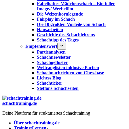
Fabelhaftes Mädchenschach – Ein toller
Image-/ Werbefilm
Die Weizenkornlegende
Fairplay im Schach
Die 10 größten Vorteile von Schach‎
Hausarbeiten
Geschichte des Schachlehrens
Schachtipp des Tages
Empfehlenswert
Partieanalysen
Schachnewsletter
Schachgeflüster
Weltranglisten inklusive Partien
Schachnachrichten von Chessbase
Lichess Blog
Schachticker
Steffans Schachseiten
schachtraining.de
Deine Plattform für strukturiertes Schachtraining
Über schachtraining.de
Training/Lernen