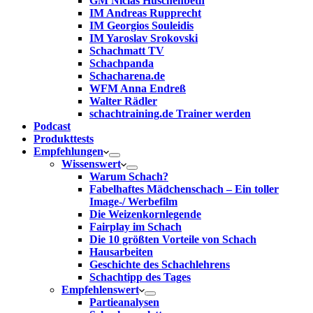
GM Niclas Huschenbeth
IM Andreas Rupprecht
IM Georgios Souleidis
IM Yaroslav Srokovski
Schachmatt TV
Schachpanda
Schacharena.de
WFM Anna Endreß
Walter Rädler
schachtraining.de Trainer werden
Podcast
Produkttests
Empfehlungen
Wissenswert
Warum Schach?
Fabelhaftes Mädchenschach – Ein toller
Image-/ Werbefilm
Die Weizenkornlegende
Fairplay im Schach
Die 10 größten Vorteile von Schach‎
Hausarbeiten
Geschichte des Schachlehrens
Schachtipp des Tages
Empfehlenswert
Partieanalysen