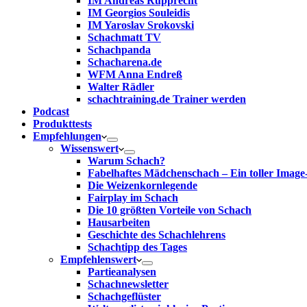
IM Andreas Rupprecht
IM Georgios Souleidis
IM Yaroslav Srokovski
Schachmatt TV
Schachpanda
Schacharena.de
WFM Anna Endreß
Walter Rädler
schachtraining.de Trainer werden
Podcast
Produkttests
Empfehlungen
Wissenswert
Warum Schach?
Fabelhaftes Mädchenschach – Ein toller Image
Die Weizenkornlegende
Fairplay im Schach
Die 10 größten Vorteile von Schach‎
Hausarbeiten
Geschichte des Schachlehrens
Schachtipp des Tages
Empfehlenswert
Partieanalysen
Schachnewsletter
Schachgeflüster