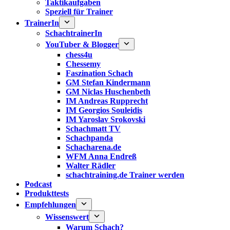
Taktikaufgaben
Speziell für Trainer
TrainerIn
SchachtrainerIn
YouTuber & Blogger
chess4u
Chessemy
Faszination Schach
GM Stefan Kindermann
GM Niclas Huschenbeth
IM Andreas Rupprecht
IM Georgios Souleidis
IM Yaroslav Srokovski
Schachmatt TV
Schachpanda
Schacharena.de
WFM Anna Endreß
Walter Rädler
schachtraining.de Trainer werden
Podcast
Produkttests
Empfehlungen
Wissenswert
Warum Schach?