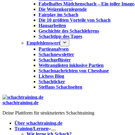
Fabelhaftes Mädchenschach – Ein toller Image
Die Weizenkornlegende
Fairplay im Schach
Die 10 größten Vorteile von Schach‎
Hausarbeiten
Geschichte des Schachlehrens
Schachtipp des Tages
Empfehlenswert
Partieanalysen
Schachnewsletter
Schachgeflüster
Weltranglisten inklusive Partien
Schachnachrichten von Chessbase
Lichess Blog
Schachticker
Steffans Schachseiten
schachtraining.de
Deine Plattform für strukturiertes Schachtraining
Über schachtraining.de
Training/Lernen
Wie lerne ich Schach?