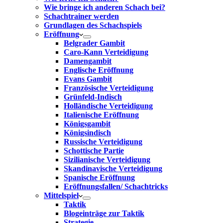
Wie bringe ich anderen Schach bei?
Schachtrainer werden
Grundlagen des Schachspiels
Eröffnung
Belgrader Gambit
Caro-Kann Verteidigung
Damengambit
Englische Eröffnung
Evans Gambit
Französische Verteidigung
Grünfeld-Indisch
Holländische Verteidigung
Italienische Eröffnung
Königsgambit
Königsindisch
Russische Verteidigung
Schottische Partie
Sizilianische Verteidigung
Skandinavische Verteidigung
Spanische Eröffnung
Eröffnungsfallen/ Schachtricks
Mittelspiel
Taktik
Blogeinträge zur Taktik
Strategie