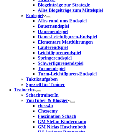
Blogeinträge zur Strategie
Alles Blogeiträge zum Mittelspiel
Endspiel
Alles rund ums Endspiel
Bauernendspiel
Damenendspiel
Dame-Leichtfiguren-Endspiel
Elementare Mattführungen
Läuferendspiel
Leichtfigurenendspiel
Springerendspiel
Schwerfigurenendspiel
Turmendspiel
Turm-Leichtfiguren-Endspiel
Taktikaufgaben
Speziell für Trainer
TrainerIn
SchachtrainerIn
YouTuber & Blogger
chess4u
Chessemy
Faszination Schach
GM Stefan Kindermann
GM Niclas Huschenbeth