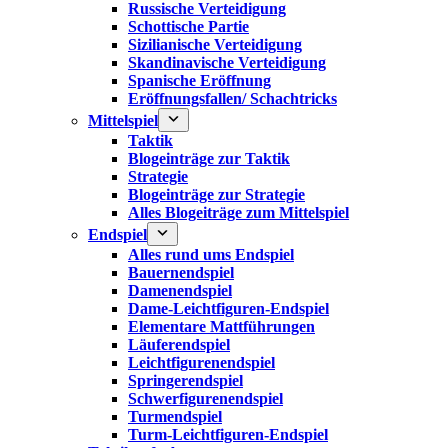
Russische Verteidigung
Schottische Partie
Sizilianische Verteidigung
Skandinavische Verteidigung
Spanische Eröffnung
Eröffnungsfallen/ Schachtricks
Mittelspiel
Taktik
Blogeinträge zur Taktik
Strategie
Blogeinträge zur Strategie
Alles Blogeiträge zum Mittelspiel
Endspiel
Alles rund ums Endspiel
Bauernendspiel
Damenendspiel
Dame-Leichtfiguren-Endspiel
Elementare Mattführungen
Läuferendspiel
Leichtfigurenendspiel
Springerendspiel
Schwerfigurenendspiel
Turmendspiel
Turm-Leichtfiguren-Endspiel