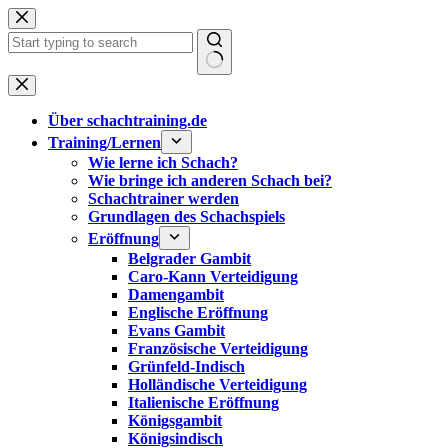
Zum
Inhalt
springen
Keine
Ergebnisse
Über schachtraining.de
Training/Lernen
Wie lerne ich Schach?
Wie bringe ich anderen Schach bei?
Schachtrainer werden
Grundlagen des Schachspiels
Eröffnung
Belgrader Gambit
Caro-Kann Verteidigung
Damengambit
Englische Eröffnung
Evans Gambit
Französische Verteidigung
Grünfeld-Indisch
Holländische Verteidigung
Italienische Eröffnung
Königsgambit
Königsindisch