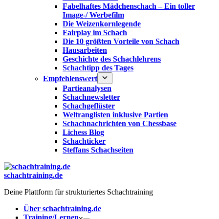
Fabelhaftes Mädchenschach – Ein toller
Image-/ Werbefilm
Die Weizenkornlegende
Fairplay im Schach
Die 10 größten Vorteile von Schach‎
Hausarbeiten
Geschichte des Schachlehrens
Schachtipp des Tages
Empfehlenswert
Partieanalysen
Schachnewsletter
Schachgeflüster
Weltranglisten inklusive Partien
Schachnachrichten von Chessbase
Lichess Blog
Schachticker
Steffans Schachseiten
schachtraining.de
Deine Plattform für strukturiertes Schachtraining
Über schachtraining.de
Training/Lernen