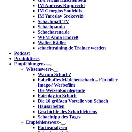
GM Niclas Huschenbeth
IM Andreas Rupprecht
IM Georgios Souleidis
IM Yaroslav Srokovski
Schachmatt TV
Schachpanda
Schacharena.de
WFM Anna Endreß
Walter Rädler
schachtraining.de Trainer werden
Podcast
Produkttests
Empfehlungen
Wissenswert
Warum Schach?
Fabelhaftes Mädchenschach – Ein toller
Image-/ Werbefilm
Die Weizenkornlegende
Fairplay im Schach
Die 10 größten Vorteile von Schach‎
Hausarbeiten
Geschichte des Schachlehrens
Schachtipp des Tages
Empfehlenswert
Partieanalysen