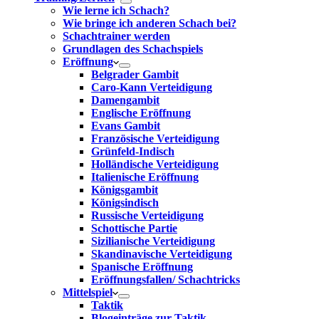
Wie lerne ich Schach?
Wie bringe ich anderen Schach bei?
Schachtrainer werden
Grundlagen des Schachspiels
Eröffnung
Belgrader Gambit
Caro-Kann Verteidigung
Damengambit
Englische Eröffnung
Evans Gambit
Französische Verteidigung
Grünfeld-Indisch
Holländische Verteidigung
Italienische Eröffnung
Königsgambit
Königsindisch
Russische Verteidigung
Schottische Partie
Sizilianische Verteidigung
Skandinavische Verteidigung
Spanische Eröffnung
Eröffnungsfallen/ Schachtricks
Mittelspiel
Taktik
Blogeinträge zur Taktik