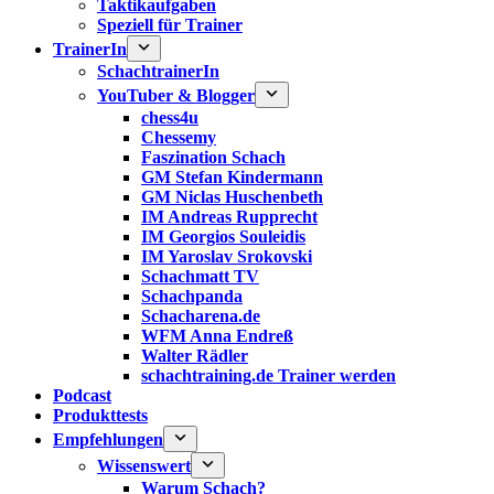
Taktikaufgaben
Speziell für Trainer
TrainerIn
SchachtrainerIn
YouTuber & Blogger
chess4u
Chessemy
Faszination Schach
GM Stefan Kindermann
GM Niclas Huschenbeth
IM Andreas Rupprecht
IM Georgios Souleidis
IM Yaroslav Srokovski
Schachmatt TV
Schachpanda
Schacharena.de
WFM Anna Endreß
Walter Rädler
schachtraining.de Trainer werden
Podcast
Produkttests
Empfehlungen
Wissenswert
Warum Schach?