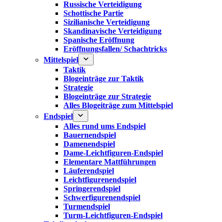
Russische Verteidigung
Schottische Partie
Sizilianische Verteidigung
Skandinavische Verteidigung
Spanische Eröffnung
Eröffnungsfallen/ Schachtricks
Mittelspiel
Taktik
Blogeinträge zur Taktik
Strategie
Blogeinträge zur Strategie
Alles Blogeiträge zum Mittelspiel
Endspiel
Alles rund ums Endspiel
Bauernendspiel
Damenendspiel
Dame-Leichtfiguren-Endspiel
Elementare Mattführungen
Läuferendspiel
Leichtfigurenendspiel
Springerendspiel
Schwerfigurenendspiel
Turmendspiel
Turm-Leichtfiguren-Endspiel