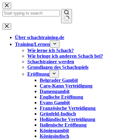
Zum
Inhalt
springen
Keine
Ergebnisse
Über schachtraining.de
Training/Lernen
Wie lerne ich Schach?
Wie bringe ich anderen Schach bei?
Schachtrainer werden
Grundlagen des Schachspiels
Eröffnung
Belgrader Gambit
Caro-Kann Verteidigung
Damengambit
Englische Eröffnung
Evans Gambit
Französische Verteidigung
Grünfeld-Indisch
Holländische Verteidigung
Italienische Eröffnung
Königsgambit
Königsindisch