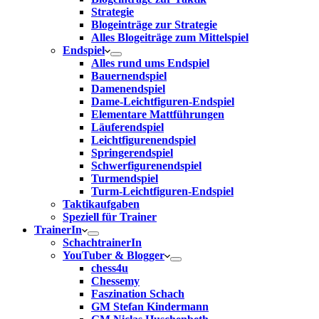
Strategie
Blogeinträge zur Strategie
Alles Blogeiträge zum Mittelspiel
Endspiel
Alles rund ums Endspiel
Bauernendspiel
Damenendspiel
Dame-Leichtfiguren-Endspiel
Elementare Mattführungen
Läuferendspiel
Leichtfigurenendspiel
Springerendspiel
Schwerfigurenendspiel
Turmendspiel
Turm-Leichtfiguren-Endspiel
Taktikaufgaben
Speziell für Trainer
TrainerIn
SchachtrainerIn
YouTuber & Blogger
chess4u
Chessemy
Faszination Schach
GM Stefan Kindermann