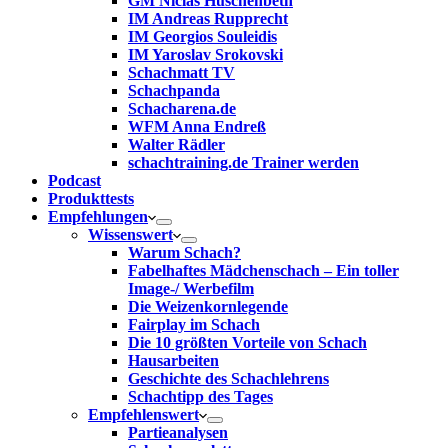
GM Niclas Huschenbeth
IM Andreas Rupprecht
IM Georgios Souleidis
IM Yaroslav Srokovski
Schachmatt TV
Schachpanda
Schacharena.de
WFM Anna Endreß
Walter Rädler
schachtraining.de Trainer werden
Podcast
Produkttests
Empfehlungen
Wissenswert
Warum Schach?
Fabelhaftes Mädchenschach – Ein toller
Image-/ Werbefilm
Die Weizenkornlegende
Fairplay im Schach
Die 10 größten Vorteile von Schach‎
Hausarbeiten
Geschichte des Schachlehrens
Schachtipp des Tages
Empfehlenswert
Partieanalysen