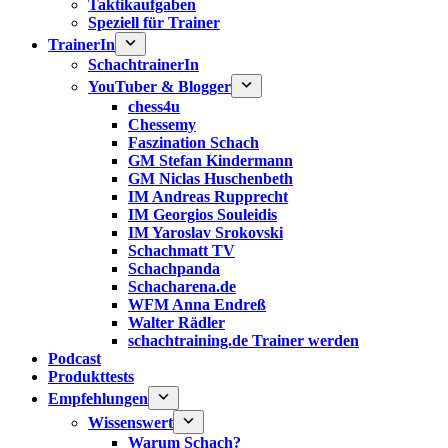
Taktikaufgaben
Speziell für Trainer
TrainerIn
SchachtrainerIn
YouTuber & Blogger
chess4u
Chessemy
Faszination Schach
GM Stefan Kindermann
GM Niclas Huschenbeth
IM Andreas Rupprecht
IM Georgios Souleidis
IM Yaroslav Srokovski
Schachmatt TV
Schachpanda
Schacharena.de
WFM Anna Endreß
Walter Rädler
schachtraining.de Trainer werden
Podcast
Produkttests
Empfehlungen
Wissenswert
Warum Schach?