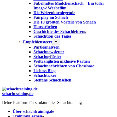
Fabelhaftes Mädchenschach – Ein toller
Image-/ Werbefilm
Die Weizenkornlegende
Fairplay im Schach
Die 10 größten Vorteile von Schach‎
Hausarbeiten
Geschichte des Schachlehrens
Schachtipp des Tages
Empfehlenswert
Partieanalysen
Schachnewsletter
Schachgeflüster
Weltranglisten inklusive Partien
Schachnachrichten von Chessbase
Lichess Blog
Schachticker
Steffans Schachseiten
schachtraining.de
Deine Plattform für strukturiertes Schachtraining
Über schachtraining.de
Training/Lernen