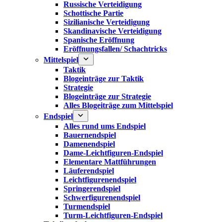
Russische Verteidigung
Schottische Partie
Sizilianische Verteidigung
Skandinavische Verteidigung
Spanische Eröffnung
Eröffnungsfallen/ Schachtricks
Mittelspiel
Taktik
Blogeinträge zur Taktik
Strategie
Blogeinträge zur Strategie
Alles Blogeiträge zum Mittelspiel
Endspiel
Alles rund ums Endspiel
Bauernendspiel
Damenendspiel
Dame-Leichtfiguren-Endspiel
Elementare Mattführungen
Läuferendspiel
Leichtfigurenendspiel
Springerendspiel
Schwerfigurenendspiel
Turmendspiel
Turm-Leichtfiguren-Endspiel