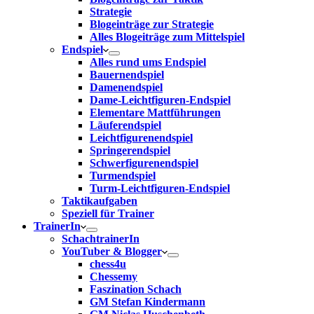
Strategie
Blogeinträge zur Strategie
Alles Blogeiträge zum Mittelspiel
Endspiel
Alles rund ums Endspiel
Bauernendspiel
Damenendspiel
Dame-Leichtfiguren-Endspiel
Elementare Mattführungen
Läuferendspiel
Leichtfigurenendspiel
Springerendspiel
Schwerfigurenendspiel
Turmendspiel
Turm-Leichtfiguren-Endspiel
Taktikaufgaben
Speziell für Trainer
TrainerIn
SchachtrainerIn
YouTuber & Blogger
chess4u
Chessemy
Faszination Schach
GM Stefan Kindermann