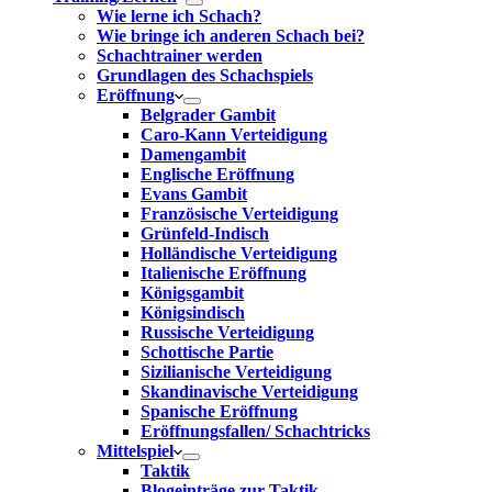
Wie lerne ich Schach?
Wie bringe ich anderen Schach bei?
Schachtrainer werden
Grundlagen des Schachspiels
Eröffnung
Belgrader Gambit
Caro-Kann Verteidigung
Damengambit
Englische Eröffnung
Evans Gambit
Französische Verteidigung
Grünfeld-Indisch
Holländische Verteidigung
Italienische Eröffnung
Königsgambit
Königsindisch
Russische Verteidigung
Schottische Partie
Sizilianische Verteidigung
Skandinavische Verteidigung
Spanische Eröffnung
Eröffnungsfallen/ Schachtricks
Mittelspiel
Taktik
Blogeinträge zur Taktik