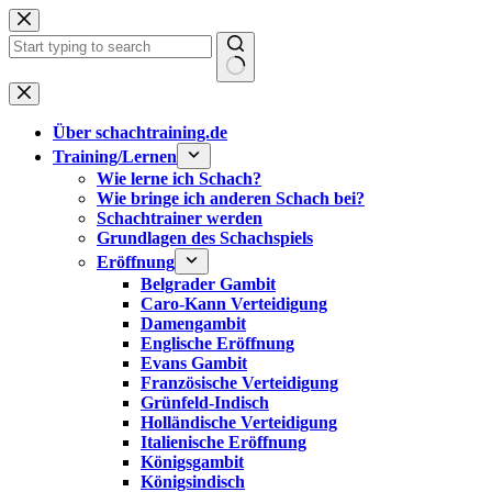
Zum
Inhalt
springen
Keine
Ergebnisse
Über schachtraining.de
Training/Lernen
Wie lerne ich Schach?
Wie bringe ich anderen Schach bei?
Schachtrainer werden
Grundlagen des Schachspiels
Eröffnung
Belgrader Gambit
Caro-Kann Verteidigung
Damengambit
Englische Eröffnung
Evans Gambit
Französische Verteidigung
Grünfeld-Indisch
Holländische Verteidigung
Italienische Eröffnung
Königsgambit
Königsindisch