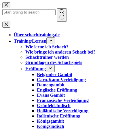
Zum
Inhalt
springen
Keine
Ergebnisse
Über schachtraining.de
Training/Lernen
Wie lerne ich Schach?
Wie bringe ich anderen Schach bei?
Schachtrainer werden
Grundlagen des Schachspiels
Eröffnung
Belgrader Gambit
Caro-Kann Verteidigung
Damengambit
Englische Eröffnung
Evans Gambit
Französische Verteidigung
Grünfeld-Indisch
Holländische Verteidigung
Italienische Eröffnung
Königsgambit
Königsindisch