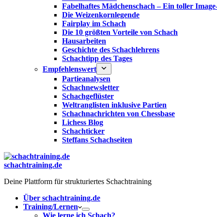
Fabelhaftes Mädchenschach – Ein toller Image
Die Weizenkornlegende
Fairplay im Schach
Die 10 größten Vorteile von Schach‎
Hausarbeiten
Geschichte des Schachlehrens
Schachtipp des Tages
Empfehlenswert
Partieanalysen
Schachnewsletter
Schachgeflüster
Weltranglisten inklusive Partien
Schachnachrichten von Chessbase
Lichess Blog
Schachticker
Steffans Schachseiten
schachtraining.de
Deine Plattform für strukturiertes Schachtraining
Über schachtraining.de
Training/Lernen
Wie lerne ich Schach?