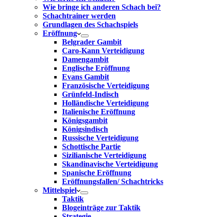
Wie bringe ich anderen Schach bei?
Schachtrainer werden
Grundlagen des Schachspiels
Eröffnung
Belgrader Gambit
Caro-Kann Verteidigung
Damengambit
Englische Eröffnung
Evans Gambit
Französische Verteidigung
Grünfeld-Indisch
Holländische Verteidigung
Italienische Eröffnung
Königsgambit
Königsindisch
Russische Verteidigung
Schottische Partie
Sizilianische Verteidigung
Skandinavische Verteidigung
Spanische Eröffnung
Eröffnungsfallen/ Schachtricks
Mittelspiel
Taktik
Blogeinträge zur Taktik
Strategie