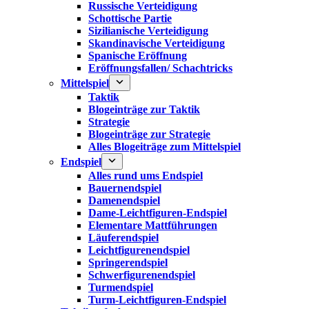
Russische Verteidigung
Schottische Partie
Sizilianische Verteidigung
Skandinavische Verteidigung
Spanische Eröffnung
Eröffnungsfallen/ Schachtricks
Mittelspiel
Taktik
Blogeinträge zur Taktik
Strategie
Blogeinträge zur Strategie
Alles Blogeiträge zum Mittelspiel
Endspiel
Alles rund ums Endspiel
Bauernendspiel
Damenendspiel
Dame-Leichtfiguren-Endspiel
Elementare Mattführungen
Läuferendspiel
Leichtfigurenendspiel
Springerendspiel
Schwerfigurenendspiel
Turmendspiel
Turm-Leichtfiguren-Endspiel