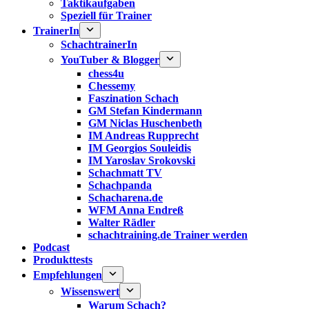
Taktikaufgaben
Speziell für Trainer
TrainerIn
SchachtrainerIn
YouTuber & Blogger
chess4u
Chessemy
Faszination Schach
GM Stefan Kindermann
GM Niclas Huschenbeth
IM Andreas Rupprecht
IM Georgios Souleidis
IM Yaroslav Srokovski
Schachmatt TV
Schachpanda
Schacharena.de
WFM Anna Endreß
Walter Rädler
schachtraining.de Trainer werden
Podcast
Produkttests
Empfehlungen
Wissenswert
Warum Schach?