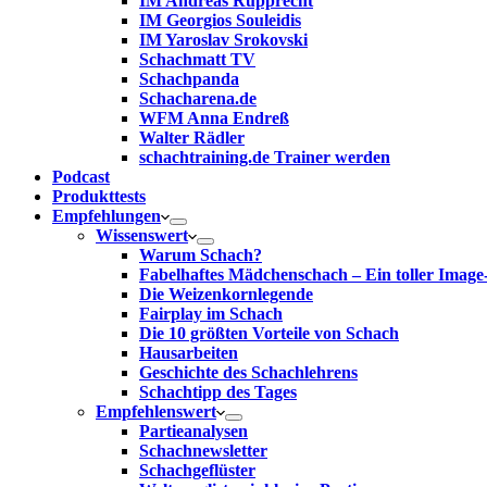
IM Andreas Rupprecht
IM Georgios Souleidis
IM Yaroslav Srokovski
Schachmatt TV
Schachpanda
Schacharena.de
WFM Anna Endreß
Walter Rädler
schachtraining.de Trainer werden
Podcast
Produkttests
Empfehlungen
Wissenswert
Warum Schach?
Fabelhaftes Mädchenschach – Ein toller Image
Die Weizenkornlegende
Fairplay im Schach
Die 10 größten Vorteile von Schach‎
Hausarbeiten
Geschichte des Schachlehrens
Schachtipp des Tages
Empfehlenswert
Partieanalysen
Schachnewsletter
Schachgeflüster