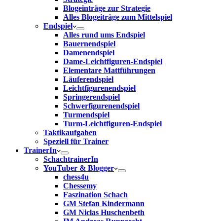
Blogeinträge zur Strategie
Alles Blogeiträge zum Mittelspiel
Endspiel
Alles rund ums Endspiel
Bauernendspiel
Damenendspiel
Dame-Leichtfiguren-Endspiel
Elementare Mattführungen
Läuferendspiel
Leichtfigurenendspiel
Springerendspiel
Schwerfigurenendspiel
Turmendspiel
Turm-Leichtfiguren-Endspiel
Taktikaufgaben
Speziell für Trainer
TrainerIn
SchachtrainerIn
YouTuber & Blogger
chess4u
Chessemy
Faszination Schach
GM Stefan Kindermann
GM Niclas Huschenbeth