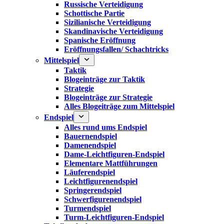
Russische Verteidigung
Schottische Partie
Sizilianische Verteidigung
Skandinavische Verteidigung
Spanische Eröffnung
Eröffnungsfallen/ Schachtricks
Mittelspiel
Taktik
Blogeinträge zur Taktik
Strategie
Blogeinträge zur Strategie
Alles Blogeiträge zum Mittelspiel
Endspiel
Alles rund ums Endspiel
Bauernendspiel
Damenendspiel
Dame-Leichtfiguren-Endspiel
Elementare Mattführungen
Läuferendspiel
Leichtfigurenendspiel
Springerendspiel
Schwerfigurenendspiel
Turmendspiel
Turm-Leichtfiguren-Endspiel