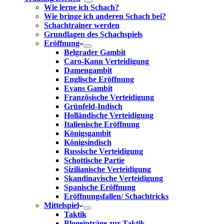
Wie lerne ich Schach?
Wie bringe ich anderen Schach bei?
Schachtrainer werden
Grundlagen des Schachspiels
Eröffnung
Belgrader Gambit
Caro-Kann Verteidigung
Damengambit
Englische Eröffnung
Evans Gambit
Französische Verteidigung
Grünfeld-Indisch
Holländische Verteidigung
Italienische Eröffnung
Königsgambit
Königsindisch
Russische Verteidigung
Schottische Partie
Sizilianische Verteidigung
Skandinavische Verteidigung
Spanische Eröffnung
Eröffnungsfallen/ Schachtricks
Mittelspiel
Taktik
Blogeinträge zur Taktik