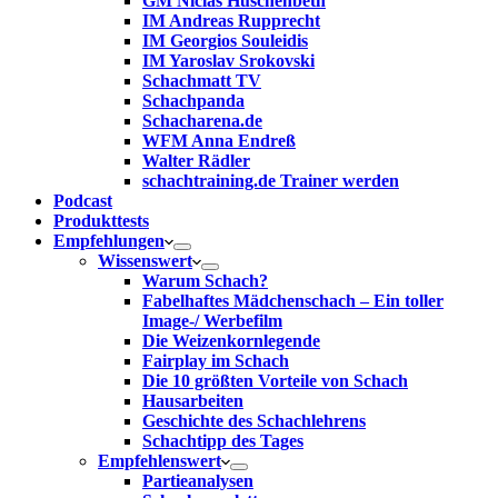
GM Niclas Huschenbeth
IM Andreas Rupprecht
IM Georgios Souleidis
IM Yaroslav Srokovski
Schachmatt TV
Schachpanda
Schacharena.de
WFM Anna Endreß
Walter Rädler
schachtraining.de Trainer werden
Podcast
Produkttests
Empfehlungen
Wissenswert
Warum Schach?
Fabelhaftes Mädchenschach – Ein toller
Image-/ Werbefilm
Die Weizenkornlegende
Fairplay im Schach
Die 10 größten Vorteile von Schach‎
Hausarbeiten
Geschichte des Schachlehrens
Schachtipp des Tages
Empfehlenswert
Partieanalysen