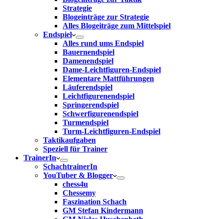
Strategie
Blogeinträge zur Strategie
Alles Blogeiträge zum Mittelspiel
Endspiel
Alles rund ums Endspiel
Bauernendspiel
Damenendspiel
Dame-Leichtfiguren-Endspiel
Elementare Mattführungen
Läuferendspiel
Leichtfigurenendspiel
Springerendspiel
Schwerfigurenendspiel
Turmendspiel
Turm-Leichtfiguren-Endspiel
Taktikaufgaben
Speziell für Trainer
TrainerIn
SchachtrainerIn
YouTuber & Blogger
chess4u
Chessemy
Faszination Schach
GM Stefan Kindermann