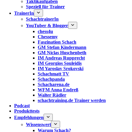
Taktikaufgaben
Speziell für Trainer
TrainerIn
SchachtrainerIn
YouTuber & Blogger
chess4u
Chessemy
Faszination Schach
GM Stefan Kindermann
GM Niclas Huschenbeth
IM Andreas Rupprecht
IM Georgios Souleidis
IM Yaroslav Srokovski
Schachmatt TV
Schachpanda
Schacharena.de
WFM Anna Endreß
Walter Rädler
schachtraining.de Trainer werden
Podcast
Produkttests
Empfehlungen
Wissenswert
Warum Schach?