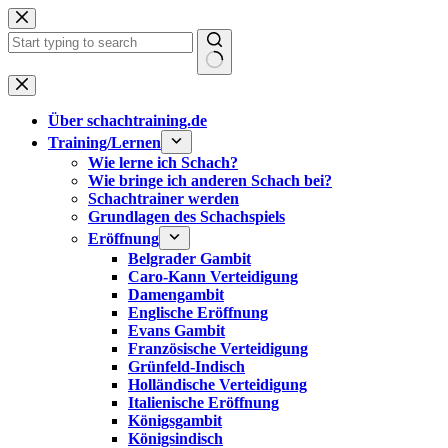
Zum
Inhalt
springen
Keine
Ergebnisse
Über schachtraining.de
Training/Lernen
Wie lerne ich Schach?
Wie bringe ich anderen Schach bei?
Schachtrainer werden
Grundlagen des Schachspiels
Eröffnung
Belgrader Gambit
Caro-Kann Verteidigung
Damengambit
Englische Eröffnung
Evans Gambit
Französische Verteidigung
Grünfeld-Indisch
Holländische Verteidigung
Italienische Eröffnung
Königsgambit
Königsindisch