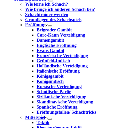
Wie lerne ich Schach?
Wie bringe ich anderen Schach bei?
Schachtrainer werden
Grundlagen des Schachspiels
Eröffnung
Belgrader Gambit
Caro-Kann Verteidigung
Damengambit
Englische Eröffnung
Evans Gambit
Französische Verteidigung
Grünfeld-Indisch
Holländische Verteidigung
Italienische Eröffnung
Königsgambit
Königsindisch
Russische Verteidigung
Schottische Partie
Sizilianische Verteidigung
Skandinavische Verteidigung
Spanische Eröffnung
Eröffnungsfallen/ Schachtricks
Mittelspiel
Taktik
Blogeinträge zur Taktik