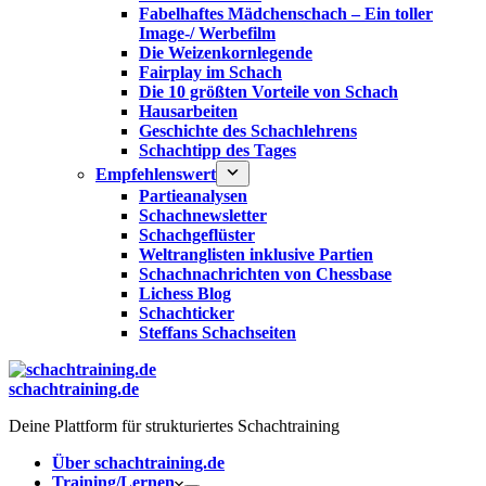
Fabelhaftes Mädchenschach – Ein toller
Image-/ Werbefilm
Die Weizenkornlegende
Fairplay im Schach
Die 10 größten Vorteile von Schach‎
Hausarbeiten
Geschichte des Schachlehrens
Schachtipp des Tages
Empfehlenswert
Partieanalysen
Schachnewsletter
Schachgeflüster
Weltranglisten inklusive Partien
Schachnachrichten von Chessbase
Lichess Blog
Schachticker
Steffans Schachseiten
schachtraining.de
Deine Plattform für strukturiertes Schachtraining
Über schachtraining.de
Training/Lernen