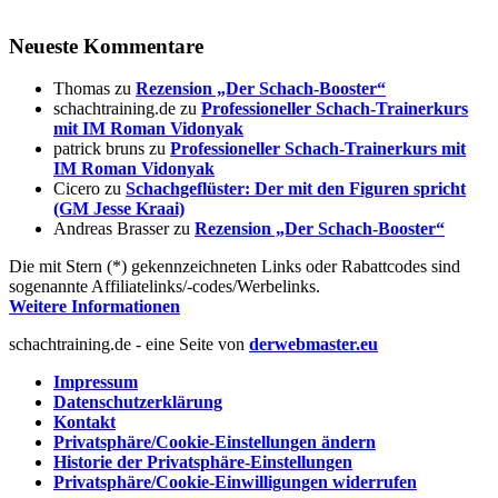
Neueste Kommentare
Thomas
zu
Rezension „Der Schach-Booster“
schachtraining.de
zu
Professioneller Schach-Trainerkurs
mit IM Roman Vidonyak
patrick bruns
zu
Professioneller Schach-Trainerkurs mit
IM Roman Vidonyak
Cicero
zu
Schachgeflüster: Der mit den Figuren spricht
(GM Jesse Kraai)
Andreas Brasser
zu
Rezension „Der Schach-Booster“
Die mit Stern (*) gekennzeichneten Links oder Rabattcodes sind
sogenannte Affiliatelinks/-codes/Werbelinks.
Weitere Informationen
schachtraining.de - eine Seite von
derwebmaster.eu
Impressum
Datenschutzerklärung
Kontakt
Privatsphäre/Cookie-Einstellungen ändern
Historie der Privatsphäre-Einstellungen
Privatsphäre/Cookie-Einwilligungen widerrufen