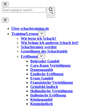
Zum
Inhalt
springen
Keine
Ergebnisse
Über schachtraining.de
Training/Lernen
Wie lerne ich Schach?
Wie bringe ich anderen Schach bei?
Schachtrainer werden
Grundlagen des Schachspiels
Eröffnung
Belgrader Gambit
Caro-Kann Verteidigung
Damengambit
Englische Eröffnung
Evans Gambit
Französische Verteidigung
Grünfeld-Indisch
Holländische Verteidigung
Italienische Eröffnung
Königsgambit
Königsindisch