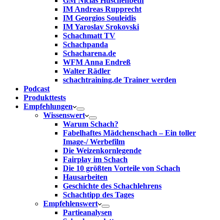
GM Niclas Huschenbeth
IM Andreas Rupprecht
IM Georgios Souleidis
IM Yaroslav Srokovski
Schachmatt TV
Schachpanda
Schacharena.de
WFM Anna Endreß
Walter Rädler
schachtraining.de Trainer werden
Podcast
Produkttests
Empfehlungen
Wissenswert
Warum Schach?
Fabelhaftes Mädchenschach – Ein toller
Image-/ Werbefilm
Die Weizenkornlegende
Fairplay im Schach
Die 10 größten Vorteile von Schach‎
Hausarbeiten
Geschichte des Schachlehrens
Schachtipp des Tages
Empfehlenswert
Partieanalysen