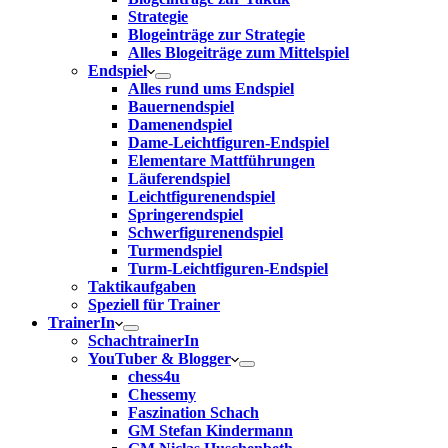
Strategie
Blogeinträge zur Strategie
Alles Blogeiträge zum Mittelspiel
Endspiel
Alles rund ums Endspiel
Bauernendspiel
Damenendspiel
Dame-Leichtfiguren-Endspiel
Elementare Mattführungen
Läuferendspiel
Leichtfigurenendspiel
Springerendspiel
Schwerfigurenendspiel
Turmendspiel
Turm-Leichtfiguren-Endspiel
Taktikaufgaben
Speziell für Trainer
TrainerIn
SchachtrainerIn
YouTuber & Blogger
chess4u
Chessemy
Faszination Schach
GM Stefan Kindermann