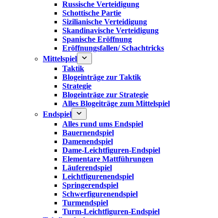
Russische Verteidigung
Schottische Partie
Sizilianische Verteidigung
Skandinavische Verteidigung
Spanische Eröffnung
Eröffnungsfallen/ Schachtricks
Mittelspiel
Taktik
Blogeinträge zur Taktik
Strategie
Blogeinträge zur Strategie
Alles Blogeiträge zum Mittelspiel
Endspiel
Alles rund ums Endspiel
Bauernendspiel
Damenendspiel
Dame-Leichtfiguren-Endspiel
Elementare Mattführungen
Läuferendspiel
Leichtfigurenendspiel
Springerendspiel
Schwerfigurenendspiel
Turmendspiel
Turm-Leichtfiguren-Endspiel